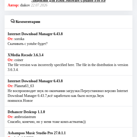
Лицензия для IObit Software Updater Pro 9.0
Автор:
diakov
22.07.2026
Комментарии
Internet Download Manager 6.43.8
От:
soroka
Скачивать с yotube будет?
XMedia Recode 3.6.3.4
От:
coiner
The file version was incorrectly specified here. The file in the distribution is version
3.6.3.4.
Internet Download Manager 6.43.8
От:
Planeta63_63
Не воспроизводит звук по окончании загрузки.Переустановил версию Internet
Download Manager 6.43.7,всё заработало как было всегда.Звук
появился.Новое
Dehancer Desktop 1.1.0
От:
ambroziastrum
Спасибо, конечно, но у меня тоже комп-астматик))
Ashampoo Music Studio Pro 27.0.1.1