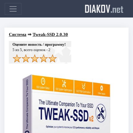
DIAKOV
.net
Система
⇒
Tweak-SSD 2.0.30
Оцените новость / программу!
5
из 5, всего оценок -
2