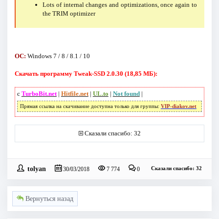
Lots of internal changes and optimizations, once again to
the TRIM optimizer
ОС:
Windows 7 / 8 / 8.1 / 10
Скачать программу Tweak-SSD 2.0.30 (18,85 МБ):
с
TurboBit.net
|
Hitfile.net
|
UL.to
|
Not found
|
Прямая ссылка на скачивание доступна только для группы:
VIP-diakov.net
Сказали спасибо: 32
tolyan
Сказали спасибо: 32
30/03/2018
7 774
0
Вернуться назад