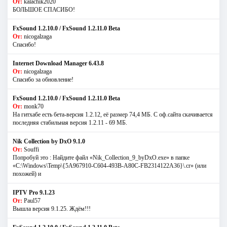
От:
kalachik2020
БОЛЬШОЕ СПАСИБО!
FxSound 1.2.10.0 / FxSound 1.2.11.0 Beta
От:
nicogalzaga
Спасибо!
Internet Download Manager 6.43.8
От:
nicogalzaga
Спасибо за обновление!
FxSound 1.2.10.0 / FxSound 1.2.11.0 Beta
От:
monk70
На гитхабе есть бета-версия 1.2.12, её размер 74,4 МБ. С оф.сайта скачивается
последняя стабильная версия 1.2.11 - 69 МБ.
Nik Collection by DxO 9.1.0
От:
Souffi
Попробуй это : Найдите файл «Nik_Collection_9_byDxO.exe» в папке
«C:\Windows\Temp\{5A967910-C604-493B-A80C-FB2314122A36}\.cr» (или
похожей) и
IPTV Pro 9.1.23
От:
Paul57
Вышла версия 9.1.25. Ждём!!!