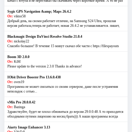
качал с ютуба и не переставал бы скачивать через короткое время. А то не раз
Sygic GPS Navigation &amp; Maps 26.4.2
От:
viktor58
Добрый день, на сяоми работает отлично, на Samsung S24 Ultra, прошлая
версия работала,теперь не работает, новая 26.4.2 не устанавливается. пишет,
Blackmagic Design DaVinci Resolve Studio 21.0.4
От:
nickolay22
Спасибо большое! В течение 15 минут скачал обе части с https://filespayouts
Boom 3D 2.0.0
От:
KiM
Please update to the version 2.3.0 Thanks in advance!
IObit Driver Booster Pro 13.6.0.438
От:
oven19
Программа не может связаться со своим сервером, даже после устранения
неполадок с сетью...
vMix Pro 28.0.0.42
От:
Bazinga
Здравствуйте, будет не плохо обновиться до версии 29.0.0.48 А то приходится
обходными путями лицензию на месяц брать))) А ваши программы всегда
Aiarty Image Enhancer 3.13
От:
VlfrTall