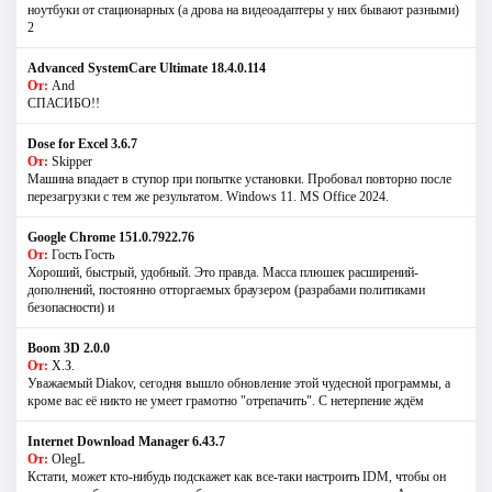
ноутбуки от стационарных (а дрова на видеоадаптеры у них бывают разными)
2
Advanced SystemCare Ultimate 18.4.0.114
От:
And
СПАСИБО!!
Dose for Excel 3.6.7
От:
Skipper
Машина впадает в ступор при попытке установки. Пробовал повторно после
перезагрузки с тем же результатом. Windows 11. MS Offiсe 2024.
Google Chrome 151.0.7922.76
От:
Гость Гость
Хороший, быстрый, удобный. Это правда. Масса плюшек расширений-
дополнений, постоянно отторгаемых браузером (разрабами политиками
безопасности) и
Boom 3D 2.0.0
От:
Х.З.
Уважаемый Diakov, сегодня вышло обновление этой чудесной программы, а
кроме вас её никто не умеет грамотно "отрепачить". С нетерпение ждём
Internet Download Manager 6.43.7
От:
OlegL
Кстати, может кто-нибудь подскажет как все-таки настроить IDM, чтобы он