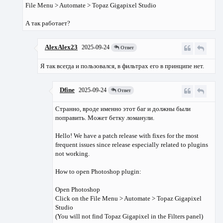
File Menu > Automate > Topaz Gigapixel Studio
А так работает?
AlexAlex23
2025-09-24
Ответ
Я так всегда и пользовался, в фильтрах его в принципе нет.
Dfine
2025-09-24
Ответ
Странно, вроде именно этот баг и должны были
поправить. Может бетку ломанули.
Hello! We have a patch release with fixes for the most
frequent issues since release especially related to plugins
not working.
How to open Photoshop plugin:
Open Photoshop
Click on the File Menu > Automate > Topaz Gigapixel
Studio
(You will not find Topaz Gigapixel in the Filters panel)