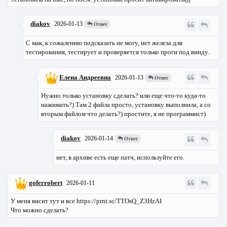
diakov
2026-01-13
Ответ
С мак, к сожалению подсказать не могу, нет железа для
тестирования, тестирует и проверяется только проги под винду.
Елена Андреевна
2026-01-13
Ответ
Нужно только установку сделать? или еще что-то куда-то
нажимать?) Там 2 файла просто, установку выполнила, а со
вторым файлом что делать?) простите, я не программист)
diakov
2026-01-14
Ответ
нет, в архиве есть еще патч, используйте его.
goferrobert
2026-01-11
У меня висит тут и все https://prnt.sc/TTOsQ_Z3HzAI
Что можно сделать?