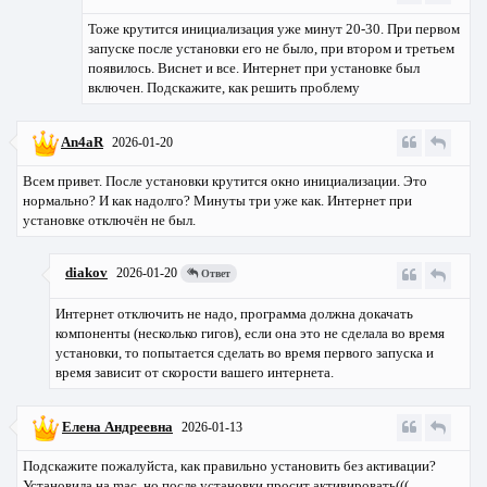
Тоже крутится инициализация уже минут 20-30. При первом
запуске после установки его не было, при втором и третьем
появилось. Виснет и все. Интернет при установке был
включен. Подскажите, как решить проблему
An4aR
2026-01-20
Всем привет. После установки крутится окно инициализации. Это
нормально? И как надолго? Минуты три уже как. Интернет при
установке отключён не был.
diakov
2026-01-20
Ответ
Интернет отключить не надо, программа должна докачать
компоненты (несколько гигов), если она это не сделала во время
установки, то попытается сделать во время первого запуска и
время зависит от скорости вашего интернета.
Елена Андреевна
2026-01-13
Подскажите пожалуйста, как правильно установить без активации?
Установила на mac, но после установки просит активировать(((