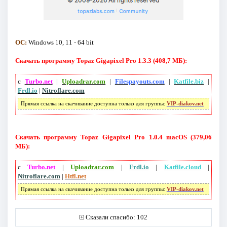
ОС:
Windows 10, 11 - 64 bit
Скачать программу Topaz Gigapixel Pro 1.3.3 (408,7 МБ):
с
Turbo.net
|
Uploadrar.com
|
Filespayouts.com
|
Katfile.biz
|
Frdl.io
|
Nitroflare.com
Прямая ссылка на скачивание доступна только для группы:
VIP-diakov.net
Скачать программу Topaz Gigapixel Pro 1.0.4 macOS (379,06
МБ):
с
Turbo.net
|
Uploadrar.com
|
Frdl.io
|
Katfile.cloud
|
Nitroflare.com
|
Htfl.net
Прямая ссылка на скачивание доступна только для группы:
VIP-diakov.net
Сказали спасибо: 102