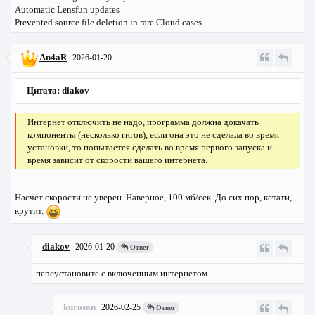
Automatic Lensfun updates
Prevented source file deletion in rare Cloud cases
An4aR
2026-01-20
Цитата: diakov
Интернет отключить не надо, программа должна докачать
компоненты (несколько гигов), если она это не сделала во время
установки, то попытается сделать во время первого запуска и
время зависит от скорости вашего интернета.
Насчёт скорости не уверен. Наверное, 100 мб/сек. До сих пор, кстати,
крутит.
diakov
2026-01-20
Ответ
переустановите с включенным интернетом
kurosan
2026-02-25
Ответ