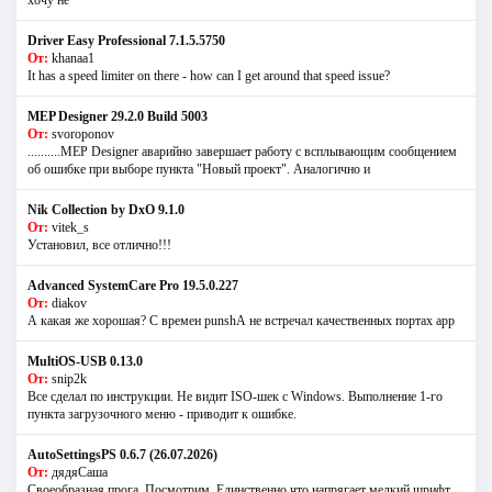
хочу не
Driver Easy Professional 7.1.5.5750
От:
khanaa1
It has a speed limiter on there - how can I get around that speed issue?
MEP Designer 29.2.0 Build 5003
От:
svoroponov
..........MEP Designer аварийно завершает работу с всплывающим сообщением
об ошибке при выборе пункта "Новый проект". Аналогично и
Nik Collection by DxO 9.1.0
От:
vitek_s
Установил, все отлично!!!
Advanced SystemCare Pro 19.5.0.227
От:
diakov
А какая же хорошая? С времен punshА не встречал качественных портах app
MultiOS-USB 0.13.0
От:
snip2k
Все сделал по инструкции. Не видит ISO-шек с Windows. Выполнение 1-го
пункта загрузочного меню - приводит к ошибке.
AutoSettingsPS 0.6.7 (26.07.2026)
От:
дядяСаша
Своеобразная прога. Посмотрим. Единственно что напрягает мелкий шрифт.