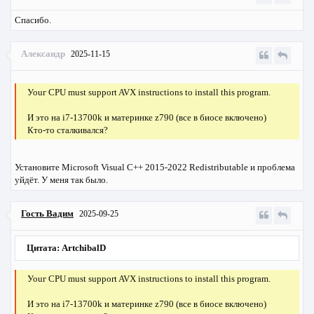
Спасибо.
Александр
2025-11-15
Уоuг CPU must support AVX instructions to install this program.
И это на i7-13700k и материнке z790 (все в биосе включено)
Кто-то сталкивался?
Установите Microsoft Visual C++ 2015-2022 Redistributable и проблема
уйдёт. У меня так было.
Гость Вадим
2025-09-25
Цитата: ArtchibalD
Уоuг CPU must support AVX instructions to install this program.
И это на i7-13700k и материнке z790 (все в биосе включено)