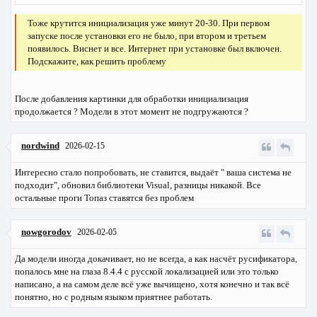
Тоже крутится инициализация уже минут 20-30. При первом
запуске после установки его не было, при втором и третьем
появилось. Виснет и все. Интернет при установке был включен.
Подскажите, как решить проблему
После добавления картинки для обработки инициализация
продолжается ? Модели в этот момент не подгружаются ?
nordwind
2026-02-15
Интересно стало попробовать, не ставится, выдаёт " ваша система не
подходит", обновил библиотеки Visual, разницы никакой. Все
остальные проги Топаз ставятся без проблем
nowgorodov
2026-02-05
Да модели иногда докачивает, но не всегда, а как насчёт русификатора,
попалось мне на глаза 8.4.4 с русской локализацией или это только
написано, а на самом деле всё уже вычищено, хотя конечно и так всё
понятно, но с родным языком приятнее работать.