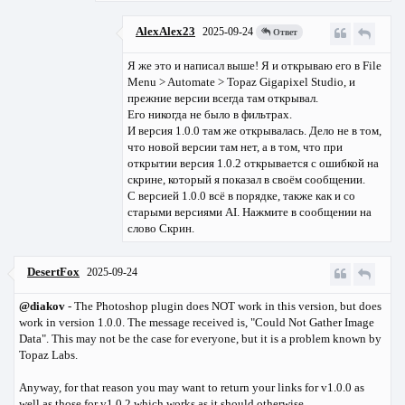
AlexAlex23
2025-09-24
Ответ
Я же это и написал выше! Я и открываю его в File
Menu > Automate > Topaz Gigapixel Studio, и
прежние версии всегда там открывал.
Его никогда не было в фильтрах.
И версия 1.0.0 там же открывалась. Дело не в том,
что новой версии там нет, а в том, что при
открытии версия 1.0.2 открывается с ошибкой на
скрине, который я показал в своём сообщении.
С версией 1.0.0 всё в порядке, также как и со
старыми версиями AI. Нажмите в сообщении на
слово Скрин.
DesertFox
2025-09-24
@diakov
- The Photoshop plugin does NOT work in this version, but does
work in version 1.0.0. The message received is, "Could Not Gather Image
Data". This may not be the case for everyone, but it is a problem known by
Topaz Labs.
Anyway, for that reason you may want to return your links for v1.0.0 as
well as those for v1.0.2 which works as it should otherwise.