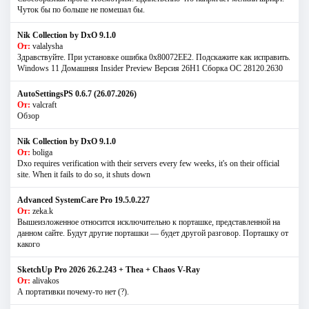
Чуток бы по больше не помешал бы.
Nik Collection by DxO 9.1.0
От:
valalysha
Здравствуйте. При установке ошибка 0х80072EE2. Подскажите как исправить.
Windows 11 Домашняя Insider Preview Версия 26H1 Сборка ОС 28120.2630
AutoSettingsPS 0.6.7 (26.07.2026)
От:
valcraft
Обзор
Nik Collection by DxO 9.1.0
От:
boliga
Dxo requires verification with their servers every few weeks, it's on their official
site. When it fails to do so, it shuts down
Advanced SystemCare Pro 19.5.0.227
От:
zeka.k
Вышеизложенное относится исключительно к порташке, представленной на
данном сайте. Будут другие порташки — будет другой разговор. Порташку от
какого
SketchUp Pro 2026 26.2.243 + Thea + Chaos V-Ray
От:
alivakos
А портативки почему-то нет (?).