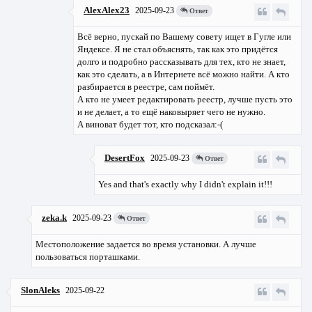
AlexAlex23
2025-09-23
Ответ
Всё верно, пускай по Вашему совету ищет в Гугле или
Яндексе. Я не стал объяснять, так как это придётся
долго и подробно рассказывать для тех, кто не знает,
как это сделать, а в Интернете всё можно найти. А кто
разбирается в реестре, сам поймёт.
А кто не умеет редактировать реестр, лучше пусть это
и не делает, а то ещё наковыряет чего не нужно.
А виноват будет тот, кто подсказал:-(
DesertFox
2025-09-23
Ответ
Yes and that's exactly why I didn't explain it!!!
zeka.k
2025-09-23
Ответ
Местоположение задается во время установки. А лучше
пользоваться порташками.
SlonAleks
2025-09-22