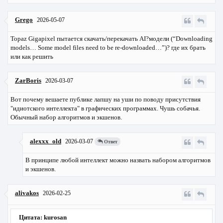
Grego
2026-05-07
Topaz Gigapixel пытается скачать/перекачать AI?модели (“Downloading
models… Some model files need to be re-downloaded…”)? где их брать
или как решить
ZarBoris
2026-03-07
Вот почему вешаете публике лапшу на уши по поводу присутствия
"идиотского интеллекта" в графических программах. Чушь собачья.
Обычный набор алгоритмов и экшенов.
alexxx_old
2026-03-07
Ответ
В принципе любой интеллект можно назвать набором алгоритмов
и экшенов.
alivakos
2026-02-25
Цитата: kurosan