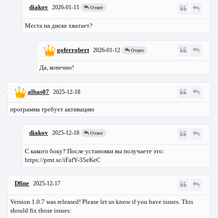
diakov
2026-01-11
Ответ
Места на диске хватает?
goferrobert
2026-01-12
Ответ
Да, конечно!
albas07
2025-12-18
программа требует активацию
diakov
2025-12-18
Ответ
С какого боку? После установки вы получаете это:
https://prnt.sc/iFafY-35eKeC
Dfine
2025-12-17
Version 1.0.7 was released! Please let us know if you have issues. This
should fix those issues: