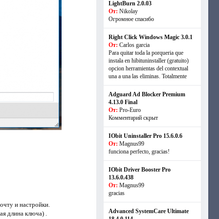
LightBurn 2.0.03
От:
Nikolay
Огромное спасибо
Right Click Windows Magic 3.0.1
От:
Carlos garcia
Para quitar toda la porqueria que
instala en hibituninstaller (gratuito)
opcion herramientas del contextual
una a una las eliminas. Totalmente
Adguard Ad Blocker Premium
4.13.0 Final
От:
Pro-Euro
Комментарий скрыт
IObit Uninstaller Pro 15.6.0.6
От:
Magnus99
funciona perfecto, gracias!
IObit Driver Booster Pro
13.6.0.438
От:
Magnus99
gracias
очту и настройки.
Advanced SystemCare Ultimate
я длина ключа) .