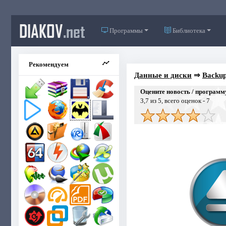
DIAKOV
.net
Программы
Библиотека
Рекомендуем
Данные и диски
⇒
Backup
Оцените новость / программ
3,7
из 5, всего оценок -
7