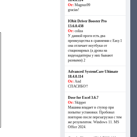
18.4.0.114
От:
Magnus99
gracias!
IObit Driver Booster Pro
13.6.0.438
От:
coliza
У данной проги есть два
преимущества в сравнении с Easy.1
она отличает ноутбуки от
стационарных (а дрова на
видеоадаптеры у них бывают
разными) 2
Advanced SystemCare Ultimate
18.4.0.114
От:
And
СПАСИБО!!
Dose for Excel 3.6.7
От:
Skipper
Машина впадает в ступор при
попытке установки. Пробовал
повторно после перезагрузки с тем
же результатом. Windows 11. MS
Offiсe 2024.