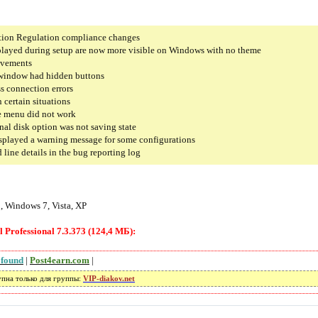
ction Regulation compliance changes
played during setup are now more visible on Windows with no theme
ovements
 window had hidden buttons
s connection errors
n certain situations
le menu did not work
rnal disk option was not saving state
isplayed a warning message for some configurations
line details in the bug reporting log
 Windows 7, Vista, XP
Professional 7.3.373 (124,4 МБ):
 found
|
Post4earn.com
|
упна только для группы:
VIP-diakov.net