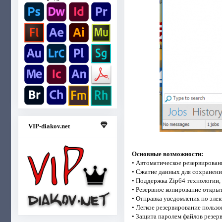
VIP-diakov.net
Основные возможности:
• Автоматическое резервирова
• Сжатие данных для сохранени
• Поддержка Zip64 технологии,
• Резервное копирование откры
• Отправка уведомления по эле
• Легкое резервирование пользо
• Защита паролем файлов резер