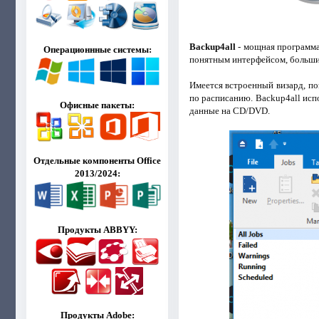
Backup4all
- мощная программа
Операционнные системы:
понятным интерфейсом, больши
Имеется встроенный визард, п
по расписанию. Backup4all исп
Офисные пакеты:
данные на CD/DVD.
Отдельные компоненты Office
2013/2024:
Продукты ABBYY:
Продукты Adobe: