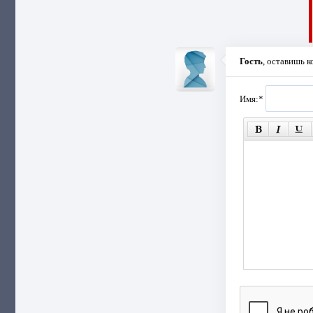
Гость
, оставишь 
Имя:
*