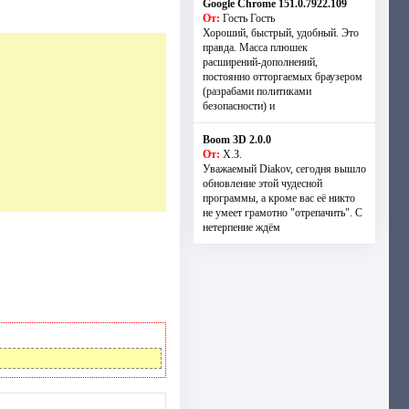
Google Chrome 151.0.7922.109
От:
Гость Гость
Хороший, быстрый, удобный. Это
правда. Масса плюшек
расширений-дополнений,
постоянно отторгаемых браузером
(разрабами политиками
безопасности) и
Boom 3D 2.0.0
От:
Х.З.
Уважаемый Diakov, сегодня вышло
обновление этой чудесной
программы, а кроме вас её никто
не умеет грамотно "отрепачить". С
нетерпение ждём