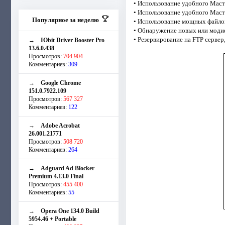
• Использование удобного Маст
• Использование удобного Маст
Популярное за неделю
• Использование мощных файло
• Обнаружение новых или моди
• Резервирование на FTP серв
→
IObit Driver Booster Pro
13.6.0.438
Просмотров:
704 904
Комментариев:
309
→
Google Chrome
151.0.7922.109
Просмотров:
567 327
Комментариев:
122
→
Adobe Acrobat
26.001.21771
Просмотров:
508 720
Комментариев:
264
→
Adguard Ad Blocker
Premium 4.13.0 Final
Просмотров:
455 400
Комментариев:
55
→
Opera One 134.0 Build
5954.46 + Portable