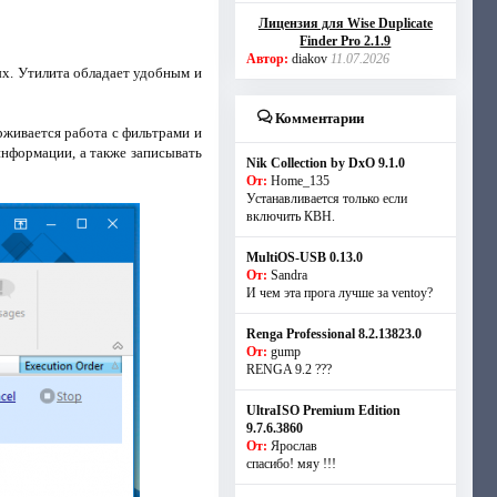
Лицензия для Wise Duplicate
Finder Pro 2.1.9
Автор:
diakov
11.07.2026
х. Утилита обладает удобным и
Комментарии
живается работа с фильтрами и
информации, а также записывать
Nik Collection by DxO 9.1.0
От:
Home_135
Устанавливается только если
включить КВН.
MultiOS-USB 0.13.0
От:
Sandra
И чем эта прога лучше за ventoy?
Renga Professional 8.2.13823.0
От:
gump
RENGA 9.2 ???
UltraISO Premium Edition
9.7.6.3860
От:
Ярослав
спасибо! мяу !!!