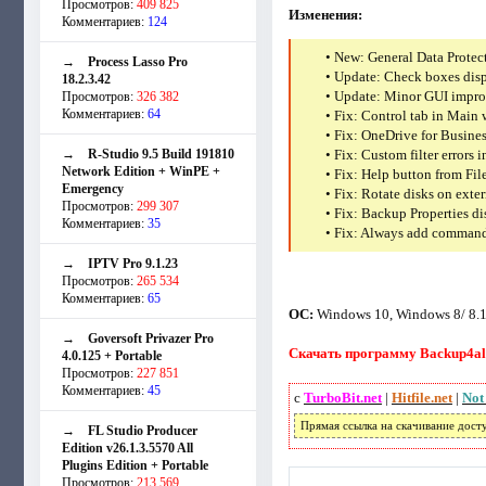
Просмотров:
409 825
Изменения:
Комментариев:
124
• New: General Data Prote
→
Process Lasso Pro
• Update: Check boxes dis
18.2.3.42
• Update: Minor GUI impr
Просмотров:
326 382
Комментариев:
64
• Fix: Control tab in Main
• Fix: OneDrive for Busines
→
R-Studio 9.5 Build 191810
• Fix: Custom filter errors i
Network Edition + WinPE +
• Fix: Help button from Fi
Emergency
• Fix: Rotate disks on exte
Просмотров:
299 307
• Fix: Backup Properties d
Комментариев:
35
• Fix: Always add command 
→
IPTV Pro 9.1.23
Просмотров:
265 534
Комментариев:
65
ОС:
Windows 10, Windows 8/ 8.1,
→
Goversoft Privazer Pro
Скачать программу Backup4all 
4.0.125 + Portable
Просмотров:
227 851
Комментариев:
45
с
TurboBit.net
|
Hitfile.net
|
Not
Прямая ссылка на скачивание дост
→
FL Studio Producer
Edition v26.1.3.5570 All
Plugins Edition + Portable
Просмотров:
213 569