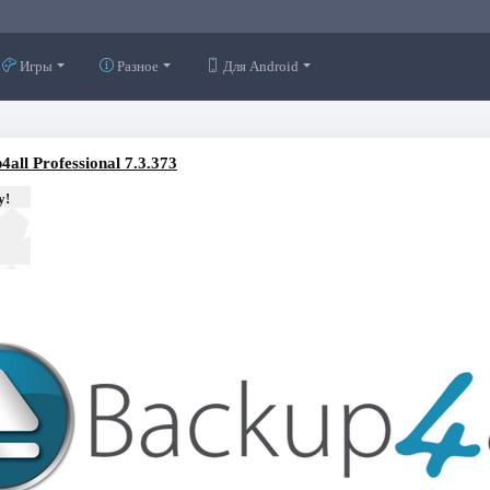
Игры
Разное
Для Android
4all Professional 7.3.373
у!