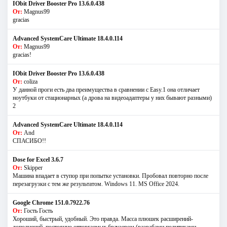
IObit Driver Booster Pro 13.6.0.438
От:
Magnus99
gracias
Advanced SystemCare Ultimate 18.4.0.114
От:
Magnus99
gracias!
IObit Driver Booster Pro 13.6.0.438
От:
coliza
У данной проги есть два преимущества в сравнении с Easy.1 она отличает
ноутбуки от стационарных (а дрова на видеоадаптеры у них бывают разными)
2
Advanced SystemCare Ultimate 18.4.0.114
От:
And
СПАСИБО!!
Dose for Excel 3.6.7
От:
Skipper
Машина впадает в ступор при попытке установки. Пробовал повторно после
перезагрузки с тем же результатом. Windows 11. MS Offiсe 2024.
Google Chrome 151.0.7922.76
От:
Гость Гость
Хороший, быстрый, удобный. Это правда. Масса плюшек расширений-
дополнений, постоянно отторгаемых браузером (разрабами политиками