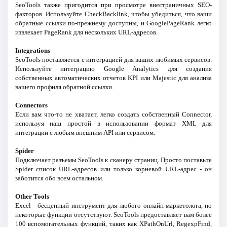
SeoTools также пригодится при просмотре внестраничных SEO-
факторов. Используйте CheckBacklink, чтобы убедиться, что ваши
обратные ссылки по-прежнему доступны, и GooglePageRank легко
извлекает PageRank для нескольких URL-адресов.
Integrations
SeoTools поставляется с интеграцией для ваших любимых сервисов.
Используйте интеграцию Google Analytics для создания
собственных автоматических отчетов KPI или Majestic для анализа
вашего профиля обратной ссылки.
Connectors
Если вам что-то не хватает, легко создать собственный Connector,
используя наш простой в использовании формат XML для
интеграции с любым внешним API или сервисом.
Spider
Подключает разъемы SeoTools к сканеру страниц. Просто поставьте
Spider список URL-адресов или только корневой URL-адрес - он
заботится обо всем остальном.
Other Tools
Excel - бесценный инструмент для любого онлайн-маркетолога, но
некоторые функции отсутствуют. SeoTools предоставляет вам более
100 вспомогательных функций, таких как XPathOnUrl, RegexpFind,