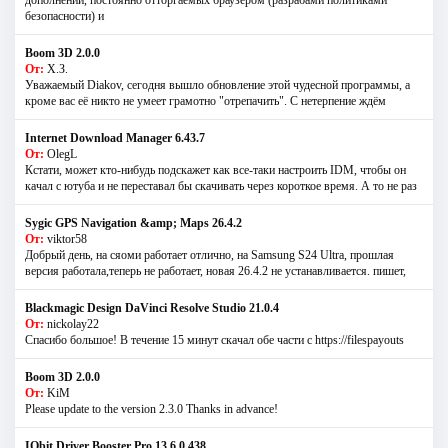
безопасности) и
Boom 3D 2.0.0
От:
Х.З.
Уважаемый Diakov, сегодня вышло обновление этой чудесной программы, а
кроме вас её никто не умеет грамотно "отрепачить". С нетерпение ждём
Internet Download Manager 6.43.7
От:
OlegL
Кстати, может кто-нибудь подскажет как все-таки настроить IDM, чтобы он
качал с ютуба и не переставал бы скачивать через короткое время. А то не раз
Sygic GPS Navigation &amp; Maps 26.4.2
От:
viktor58
Добрый день, на сяоми работает отлично, на Samsung S24 Ultra, прошлая
версия работала,теперь не работает, новая 26.4.2 не устанавливается. пишет,
Blackmagic Design DaVinci Resolve Studio 21.0.4
От:
nickolay22
Спасибо большое! В течение 15 минут скачал обе части с https://filespayouts
Boom 3D 2.0.0
От:
KiM
Please update to the version 2.3.0 Thanks in advance!
IObit Driver Booster Pro 13.6.0.438