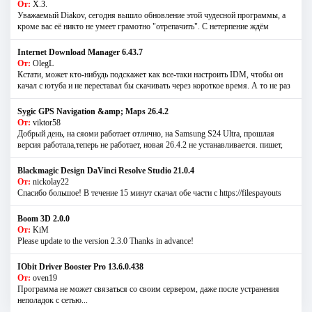
От:
Х.З.
Уважаемый Diakov, сегодня вышло обновление этой чудесной программы, а
кроме вас её никто не умеет грамотно "отрепачить". С нетерпение ждём
Internet Download Manager 6.43.7
От:
OlegL
Кстати, может кто-нибудь подскажет как все-таки настроить IDM, чтобы он
качал с ютуба и не переставал бы скачивать через короткое время. А то не раз
Sygic GPS Navigation &amp; Maps 26.4.2
От:
viktor58
Добрый день, на сяоми работает отлично, на Samsung S24 Ultra, прошлая
версия работала,теперь не работает, новая 26.4.2 не устанавливается. пишет,
Blackmagic Design DaVinci Resolve Studio 21.0.4
От:
nickolay22
Спасибо большое! В течение 15 минут скачал обе части с https://filespayouts
Boom 3D 2.0.0
От:
KiM
Please update to the version 2.3.0 Thanks in advance!
IObit Driver Booster Pro 13.6.0.438
От:
oven19
Программа не может связаться со своим сервером, даже после устранения
неполадок с сетью...