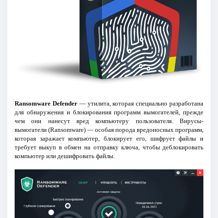
Ransomware Defender
— утилита, которая специально разработана
для обнаружения и блокирования программ вымогателей, прежде
чем они нанесут вред компьютеру пользователя. Вирусы-
вымогатели (Ransomware) — особая порода вредоносных программ,
которая заражает компьютер, блокирует его, шифрует файлы и
требует выкуп в обмен на отправку ключа, чтобы деблокировать
компьютер или дешифровать файлы.