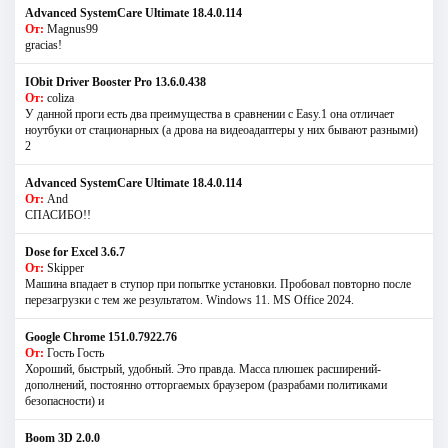
Advanced SystemCare Ultimate 18.4.0.114
От:
Magnus99
gracias!
IObit Driver Booster Pro 13.6.0.438
От:
coliza
У данной проги есть два преимущества в сравнении с Easy.1 она отличает
ноутбуки от стационарных (а дрова на видеоадаптеры у них бывают разными)
2
Advanced SystemCare Ultimate 18.4.0.114
От:
And
СПАСИБО!!
Dose for Excel 3.6.7
От:
Skipper
Машина впадает в ступор при попытке установки. Пробовал повторно после
перезагрузки с тем же результатом. Windows 11. MS Offiсe 2024.
Google Chrome 151.0.7922.76
От:
Гость Гость
Хороший, быстрый, удобный. Это правда. Масса плюшек расширений-
дополнений, постоянно отторгаемых браузером (разрабами политиками
безопасности) и
Boom 3D 2.0.0