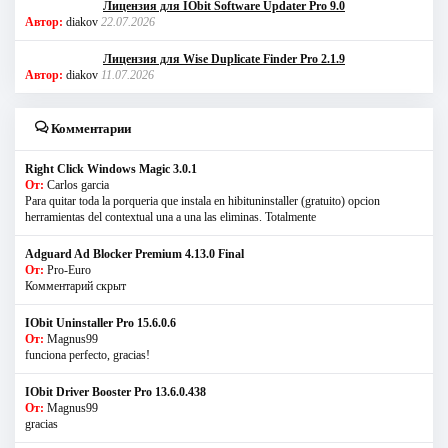
Лицензия для IObit Software Updater Pro 9.0
Автор:
diakov
22.07.2026
Лицензия для Wise Duplicate Finder Pro 2.1.9
Автор:
diakov
11.07.2026
Комментарии
Right Click Windows Magic 3.0.1
От:
Carlos garcia
Para quitar toda la porqueria que instala en hibituninstaller (gratuito) opcion
herramientas del contextual una a una las eliminas. Totalmente
Adguard Ad Blocker Premium 4.13.0 Final
От:
Pro-Euro
Комментарий скрыт
IObit Uninstaller Pro 15.6.0.6
От:
Magnus99
funciona perfecto, gracias!
IObit Driver Booster Pro 13.6.0.438
От:
Magnus99
gracias