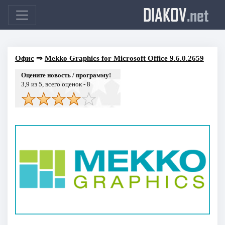
DIAKOV
.net
Офис
⇒
Mekko Graphics for Microsoft Office 9.6.0.2659
Оцените новость / программу!
3,9
из 5, всего оценок -
8