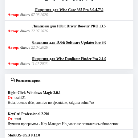
Лицензия для Wise Care 365 Pro 8.0.4.732
Автор:
diakov
07.08.2026
Лицензия для IObit Driver Booster PRO 13.5
Автор:
diakov
22.07.2026
Лицензия для IObit Software Updater Pro 9.0
Автор:
diakov
22.07.2026
Лицензия для Wise Duplicate Finder Pro 2.1.9
Автор:
diakov
11.07.2026
Комментарии
Right Click Windows Magic 3.0.1
От:
uschi21
Hola, buenos d?as, archivo no ejecutable, ?alguna soluci?n?
KeyCtrl Professional 2.201
От:
iuraf
Лучшая программа - Key Manager Но давно не появлялись обновления...
MultiOS-USB 0.13.0