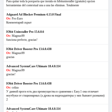
Para quitar toda la porqueria que instala en hibituninstaller (gratuito) opcion
herramientas del contextual una a una las eliminas. Totalmente
Adguard Ad Blocker Premium 4.13.0 Final
От:
Pro-Euro
Комментарий скрыт
IObit Uninstaller Pro 15.6.0.6
От:
Magnus99
funciona perfecto, gracias!
IObit Driver Booster Pro 13.6.0.438
От:
Magnus99
gracias
Advanced SystemCare Ultimate 18.4.0.114
От:
Magnus99
gracias!
IObit Driver Booster Pro 13.6.0.438
От:
coliza
У данной проги есть два преимущества в сравнении с Easy.1 она отличает
ноутбуки от стационарных (а дрова на видеоадаптеры у них бывают разными)
2
Advanced SystemCare Ultimate 18.4.0.114