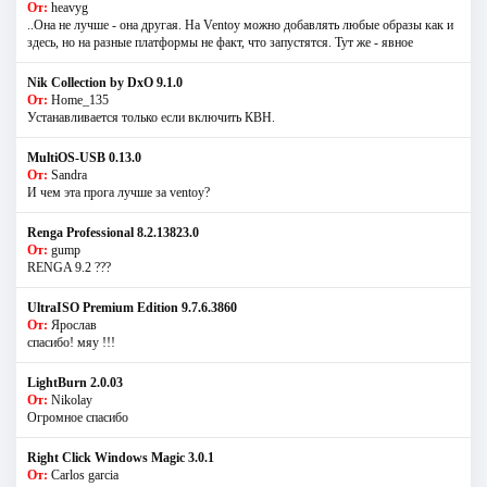
От:
heavyg
..Она не лучше - она другая. На Ventoy можно добавлять любые образы как и
здесь, но на разные платформы не факт, что запустятся. Тут же - явное
Nik Collection by DxO 9.1.0
От:
Home_135
Устанавливается только если включить КВН.
MultiOS-USB 0.13.0
От:
Sandra
И чем эта прога лучше за ventoy?
Renga Professional 8.2.13823.0
От:
gump
RENGA 9.2 ???
UltraISO Premium Edition 9.7.6.3860
От:
Ярослав
спасибо! мяу !!!
LightBurn 2.0.03
От:
Nikolay
Огромное спасибо
Right Click Windows Magic 3.0.1
От:
Carlos garcia