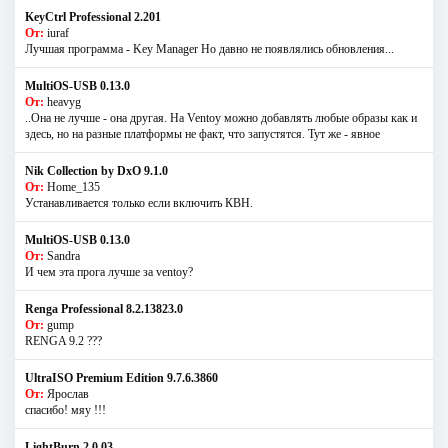
KeyCtrl Professional 2.201
От:
iuraf
Лучшая программа - Key Manager Но давно не появлялись обновления...
MultiOS-USB 0.13.0
От:
heavyg
..Она не лучше - она другая. На Ventoy можно добавлять любые образы как и
здесь, но на разные платформы не факт, что запустятся. Тут же - явное
Nik Collection by DxO 9.1.0
От:
Home_135
Устанавливается только если включить КВН.
MultiOS-USB 0.13.0
От:
Sandra
И чем эта прога лучше за ventoy?
Renga Professional 8.2.13823.0
От:
gump
RENGA 9.2 ???
UltraISO Premium Edition 9.7.6.3860
От:
Ярослав
спасибо! мяу !!!
LightBurn 2.0.03