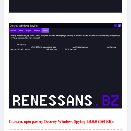
Скачать программу Destroy Windows Spying 1.0.0.0 (160 КБ):