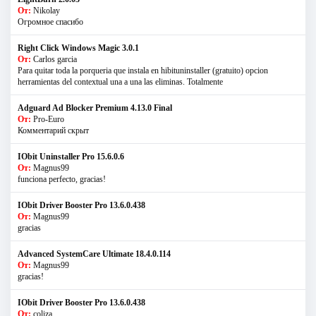
От:
Nikolay
Огромное спасибо
Right Click Windows Magic 3.0.1
От:
Carlos garcia
Para quitar toda la porqueria que instala en hibituninstaller (gratuito) opcion
herramientas del contextual una a una las eliminas. Totalmente
Adguard Ad Blocker Premium 4.13.0 Final
От:
Pro-Euro
Комментарий скрыт
IObit Uninstaller Pro 15.6.0.6
От:
Magnus99
funciona perfecto, gracias!
IObit Driver Booster Pro 13.6.0.438
От:
Magnus99
gracias
Advanced SystemCare Ultimate 18.4.0.114
От:
Magnus99
gracias!
IObit Driver Booster Pro 13.6.0.438
От:
coliza