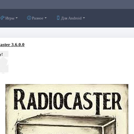
Игры
Разное
Для Android
ster 3.6.0.0
у!