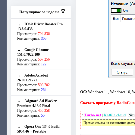
Популярное за неделю
→
IObit Driver Booster Pro
13.6.0.438
Просмотров:
704 836
Комментариев:
309
→
Google Chrome
151.0.7922.109
Просмотров:
567 256
Комментариев:
122
→
Adobe Acrobat
26.001.21771
Просмотров:
508 702
Комментариев:
264
ОС:
Windows 11, Windows 10, Wi
→
Adguard Ad Blocker
Скачать программу RadioCaster
Premium 4.13.0 Final
Просмотров:
455 358
с
Turbo.net
|
Katfile.cloud
|
Nit
Комментариев:
55
Прямая ссылка на скачивание дост
→
Opera One 134.0 Build
5954.46 + Portable