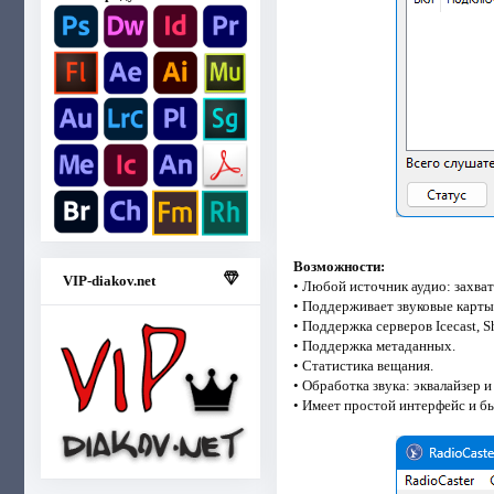
Возможности:
VIP-diakov.net
• Любой источник аудио: захват
• Поддерживает звуковые карты
• Поддержка серверов Icecast, 
• Поддержка метаданных.
• Статистика вещания.
• Обработка звука: эквалайзер
• Имеет простой интерфейс и 