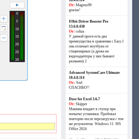
18.4.0.114
От:
Magnus99
gracias!
IObit Driver Booster Pro
13.6.0.438
От:
coliza
У данной проги есть два
преимущества в сравнении с Easy.1
она отличает ноутбуки от
стационарных (а дрова на
видеоадаптеры у них бывают
разными) 2
Advanced SystemCare Ultimate
18.4.0.114
От:
And
СПАСИБО!!
Dose for Excel 3.6.7
От:
Skipper
Машина впадает в ступор при
попытке установки. Пробовал
повторно после перезагрузки с тем
же результатом. Windows 11. MS
Offiсe 2024.