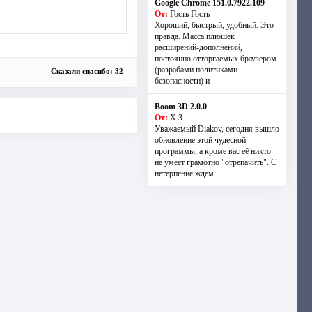
Google Chrome 151.0.7922.109
От:
Гость Гость
Хороший, быстрый, удобный. Это
правда. Масса плюшек
расширений-дополнений,
постоянно отторгаемых браузером
(разрабами политиками
Сказали спасибо: 32
безопасности) и
Boom 3D 2.0.0
От:
Х.З.
Уважаемый Diakov, сегодня вышло
обновление этой чудесной
программы, а кроме вас её никто
не умеет грамотно "отрепачить". С
нетерпение ждём