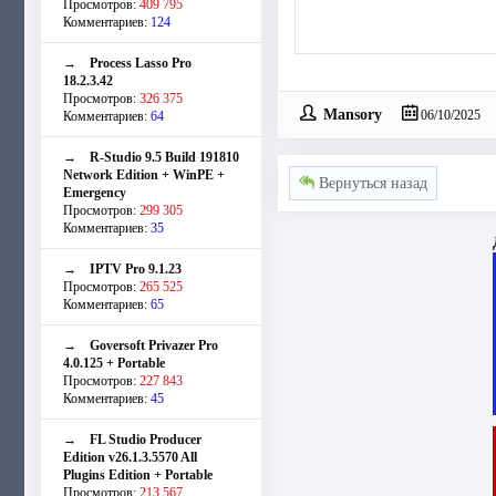
Просмотров:
409 795
Комментариев:
124
→
Process Lasso Pro
18.2.3.42
Просмотров:
326 375
Mansory
Комментариев:
64
06/10/2025
→
R-Studio 9.5 Build 191810
Network Edition + WinPE +
Вернуться назад
Emergency
Просмотров:
299 305
Комментариев:
35
→
IPTV Pro 9.1.23
Просмотров:
265 525
Комментариев:
65
→
Goversoft Privazer Pro
4.0.125 + Portable
Просмотров:
227 843
Комментариев:
45
→
FL Studio Producer
Edition v26.1.3.5570 All
Plugins Edition + Portable
Просмотров:
213 567