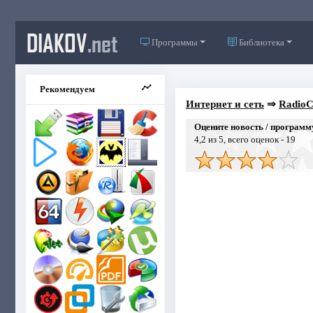
DIAKOV
.net
Программы
Библиотека
Рекомендуем
Интернет и сеть
⇒
RadioCa
Оцените новость / программ
4,2
из 5, всего оценок -
19