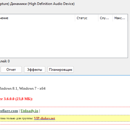
ndows 8.1, Windows 7 - x64
 3.6.0.0 (23,8 МБ):
roflare.com
|
Uploady.io
|
упна только для группы:
VIP-diakov.net