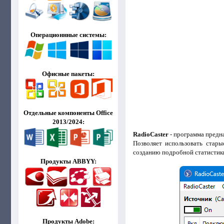
Операционнные системы:
Офисные пакеты:
Отдельные компоненты Office
2013/2024:
RadioCaster
- программа предна
Позволяет использовать стар
созданию подробной статистик
Продукты ABBYY:
Продукты Adobe: