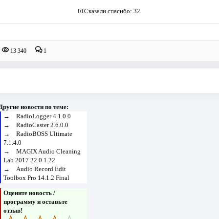
Сказали спасибо: 32
13 340
1
Другие новости по теме:
→
RadioLogger 4.1.0.0
→
RadioCaster 2.6.0.0
→
RadioBOSS Ultimate
7.1.4.0
→
MAGIX Audio Cleaning
Lab 2017 22.0.1.22
→
Audio Record Edit
Toolbox Pro 14.1.2 Final
Оцените новость /
программу и оставьте
отзыв!