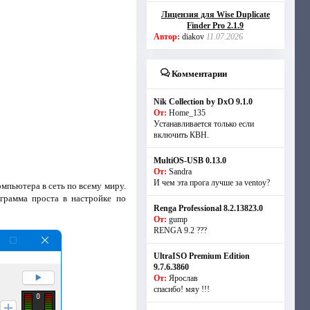
Лицензия для Wise Duplicate
Finder Pro 2.1.9
Автор:
diakov
11.07.2026
Комментарии
Nik Collection by DxO 9.1.0
От:
Home_135
Устанавливается только если
включить КВН.
MultiOS-USB 0.13.0
От:
Sandra
И чем эта прога лучше за ventoy?
мпьютера в сеть по всему миру.
грамма проста в настройке по
Renga Professional 8.2.13823.0
От:
gump
RENGA 9.2 ???
UltraISO Premium Edition
9.7.6.3860
От:
Ярослав
спасибо! мяу !!!