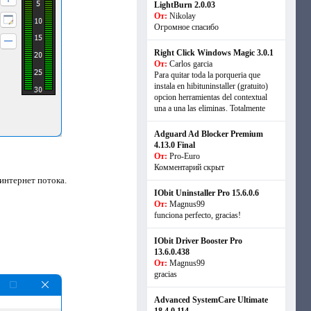
LightBurn 2.0.03
От:
Nikolay
Огромное спасибо
Right Click Windows Magic 3.0.1
От:
Carlos garcia
Para quitar toda la porqueria que
instala en hibituninstaller (gratuito)
opcion herramientas del contextual
una a una las eliminas. Totalmente
Adguard Ad Blocker Premium
4.13.0 Final
От:
Pro-Euro
Комментарий скрыт
интернет потока.
IObit Uninstaller Pro 15.6.0.6
От:
Magnus99
funciona perfecto, gracias!
IObit Driver Booster Pro
13.6.0.438
От:
Magnus99
gracias
Advanced SystemCare Ultimate