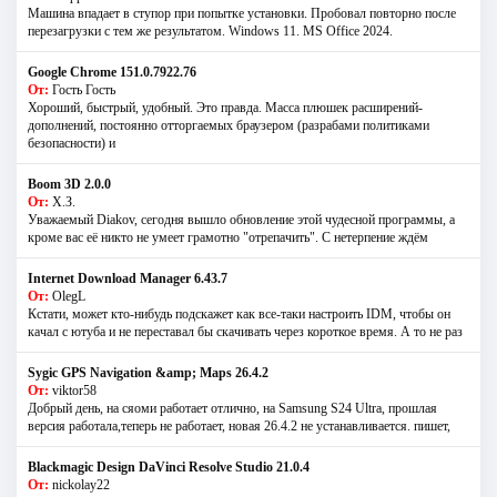
Машина впадает в ступор при попытке установки. Пробовал повторно после
перезагрузки с тем же результатом. Windows 11. MS Offiсe 2024.
Google Chrome 151.0.7922.76
От:
Гость Гость
Хороший, быстрый, удобный. Это правда. Масса плюшек расширений-
дополнений, постоянно отторгаемых браузером (разрабами политиками
безопасности) и
Boom 3D 2.0.0
От:
Х.З.
Уважаемый Diakov, сегодня вышло обновление этой чудесной программы, а
кроме вас её никто не умеет грамотно "отрепачить". С нетерпение ждём
Internet Download Manager 6.43.7
От:
OlegL
Кстати, может кто-нибудь подскажет как все-таки настроить IDM, чтобы он
качал с ютуба и не переставал бы скачивать через короткое время. А то не раз
Sygic GPS Navigation &amp; Maps 26.4.2
От:
viktor58
Добрый день, на сяоми работает отлично, на Samsung S24 Ultra, прошлая
версия работала,теперь не работает, новая 26.4.2 не устанавливается. пишет,
Blackmagic Design DaVinci Resolve Studio 21.0.4
От:
nickolay22