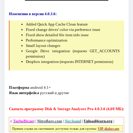
Изменения в версии 4.0.3.6:
Added Quick App Cache Clean feature
Fixed change drives' color via preference issue
Fixed show detailed file item info issue
Performance optimization
Small layout changes
Google Drive integration (requests GET_ACCOUNTS
permission)
Dropbox integration (requests INTERNET permission)
Платформа
android 4.1+
Язык интерфейса
русский и другие
Скачать программу Disk & Storage Analyzer Pro 4.0.3.6 (4,69 МБ):
с
TurboBit.net
|
Nitroflare.com
|
Not found
|
Upload4earn.org
|
Прямая ссылка на скачивание доступна только для группы:
VIP-diakov.net