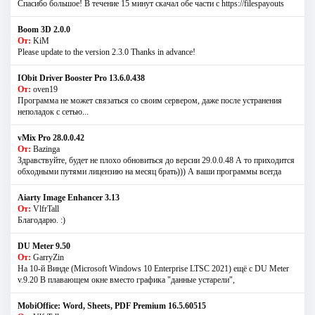
Спасибо большое! В течение 15 минут скачал обе части с https://filespayouts
Boom 3D 2.0.0
От:
KiM
Please update to the version 2.3.0 Thanks in advance!
IObit Driver Booster Pro 13.6.0.438
От:
oven19
Программа не может связаться со своим сервером, даже после устранения
неполадок с сетью...
vMix Pro 28.0.0.42
От:
Bazinga
Здравствуйте, будет не плохо обновиться до версии 29.0.0.48 А то приходится
обходными путями лицензию на месяц брать))) А ваши программы всегда
Aiarty Image Enhancer 3.13
От:
VlfrTall
Благодарю. :)
DU Meter 9.50
От:
GarryZin
На 10-й Винде (Microsoft Windows 10 Enterprise LTSC 2021) ещё с DU Meter
v.9.20 В плавающем окне вместо графика "данные устарели",
MobiOffice: Word, Sheets, PDF Premium 16.5.60515