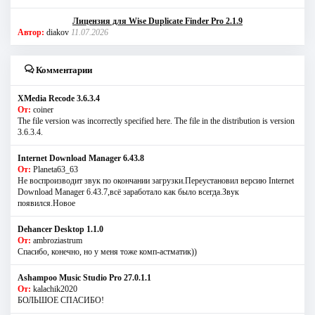
Лицензия для Wise Duplicate Finder Pro 2.1.9
Автор:
diakov
11.07.2026
Комментарии
XMedia Recode 3.6.3.4
От:
coiner
The file version was incorrectly specified here. The file in the distribution is version
3.6.3.4.
Internet Download Manager 6.43.8
От:
Planeta63_63
Не воспроизводит звук по окончании загрузки.Переустановил версию Internet
Download Manager 6.43.7,всё заработало как было всегда.Звук
появился.Новое
Dehancer Desktop 1.1.0
От:
ambroziastrum
Спасибо, конечно, но у меня тоже комп-астматик))
Ashampoo Music Studio Pro 27.0.1.1
От:
kalachik2020
БОЛЬШОЕ СПАСИБО!