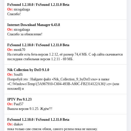
FxSound 1.2.10.0 / FxSound 1.2.11.0 Beta
От:
nicogalzaga
Спасибо!
Internet Download Manager 6.43.8
От:
nicogalzaga
Спасибо за обновление!
FxSound 1.2.10.0 / FxSound 1.2.11.0 Beta
От:
monk70
На гитхабе есть бета-версия 1.2.12, её размер 74,4 МБ. С оф.сайта скачивается
последняя стабильная версия 1.2.11 - 69 МБ.
Nik Collection by DxO 9.1.0
От:
Souffi
Попробуй это : Найдите файл «Nik_Collection_9_byDxO.exe» в папке
«C:\Windows\Temp\{5A967910-C604-493B-A80C-FB2314122A36}\.cr» (или
похожей) и
IPTV Pro 9.1.23
От:
Paul57
Вышла версия 9.1.25. Ждём!!!
FxSound 1.2.10.0 / FxSound 1.2.11.0 Beta
От:
diakov
пока только сам список обнов, самого релиза пока не нахожу.