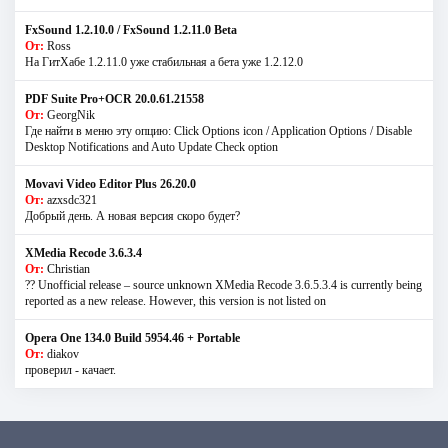
FxSound 1.2.10.0 / FxSound 1.2.11.0 Beta
От:
Ross
На ГитХабе 1.2.11.0 уже стабильная а бета уже 1.2.12.0
PDF Suite Pro+OCR 20.0.61.21558
От:
GeorgNik
Где найти в меню эту опцию: Click Options icon / Application Options / Disable
Desktop Notifications and Auto Update Check option
Movavi Video Editor Plus 26.20.0
От:
azxsdc321
Добрый день. А новая версия скоро будет?
XMedia Recode 3.6.3.4
От:
Christian
?? Unofficial release – source unknown XMedia Recode 3.6.5.3.4 is currently being
reported as a new release. However, this version is not listed on
Opera One 134.0 Build 5954.46 + Portable
От:
diakov
проверил - качает.