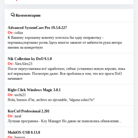
Комментарии
Advanced SystemCare Pro 19.5.0.227
От:
coliza
К Вашему хорошему коменту хотелось бы одну поправочку -
порташка,порташке рознь.Здесь многое зависит от набитости руки автора
именно на конкретную
Nik Collection by DxO 9.1.0
От:
AlexAlex23
После переустановки всё заработало, сейчас установил новую версию, пока
всё нормально. Посмотрю далее. Вся проблема в том, что все проги DxO
начинают
Right Click Windows Magic 3.0.1
От:
uschi21
Hola, buenos d?as, archivo no ejecutable, ?alguna soluci?n?
KeyCtrl Professional 2.201
От:
iuraf
Лучшая программа - Key Manager Но давно не появлялись обновления...
MultiOS-USB 0.13.0
От:
heavyg