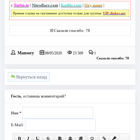
с
Turbo.to
|
Nitroflare.com
|
Katfile.com
|
Oxy name
|
Прямая ссылка на скачивание доступна только для группы:
VIP-diakov.net
Сказали спасибо: 78
Mansory
08/05/2020
23 509
1
Сказали спасибо: 78
Вернуться назад
Гость
, оставишь комментарий?
Имя:
*
E-Mail: