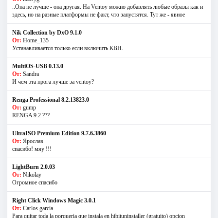
..Она не лучше - она другая. На Ventoy можно добавлять любые образы как и
здесь, но на разные платформы не факт, что запустятся. Тут же - явное
Nik Collection by DxO 9.1.0
От:
Home_135
Устанавливается только если включить КВН.
MultiOS-USB 0.13.0
От:
Sandra
И чем эта прога лучше за ventoy?
Renga Professional 8.2.13823.0
От:
gump
RENGA 9.2 ???
UltraISO Premium Edition 9.7.6.3860
От:
Ярослав
спасибо! мяу !!!
LightBurn 2.0.03
От:
Nikolay
Огромное спасибо
Right Click Windows Magic 3.0.1
От:
Carlos garcia
Para quitar toda la porqueria que instala en hibituninstaller (gratuito) opcion