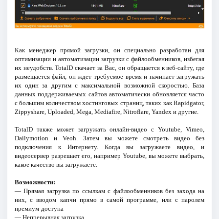
Как менеджер прямой загрузки, он специально разработан для
оптимизации и автоматизации загрузки с файлообменников, избегая
их неудобств. TotalD скачает за Вас, он обращается к веб-сайту, где
размещается файл, он ждет требуемое время и начинает загружать
их один за другим с максимальной возможной скоростью. База
данных поддерживаемых сайтов автоматически обновляется часто
с большим количеством хостинговых страниц, таких как Rapidgator,
Zippyshare, Uploaded, Mega, Mediafire, Nitroflare, Yandex и другие.
TotalD также может загружать онлайн-видео с Youtube, Vimeo,
Dailymotion и Veoh. Затем вы можете смотреть видео без
подключения к Интернету. Когда вы загружаете видео, и
видеосервер разрешает его, например Youtube, вы можете выбрать,
какое качество вы загружаете.
Возможности:
— Прямая загрузка по ссылкам с файлообменников без захода на
них, с вводом капчи прямо в самой программе, или с паролем
премиум-доступа
— Непрерывная загрузка.