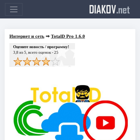
DIAKOV
.net
Интернет и сеть
⇒
TotalD Pro 1.6.0
Оцените новость / программу!
3,8
из 5, всего оценок -
25