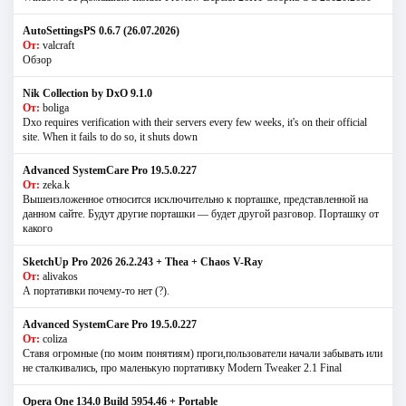
AutoSettingsPS 0.6.7 (26.07.2026)
От:
valcraft
Обзор
Nik Collection by DxO 9.1.0
От:
boliga
Dxo requires verification with their servers every few weeks, it's on their official
site. When it fails to do so, it shuts down
Advanced SystemCare Pro 19.5.0.227
От:
zeka.k
Вышеизложенное относится исключительно к порташке, представленной на
данном сайте. Будут другие порташки — будет другой разговор. Порташку от
какого
SketchUp Pro 2026 26.2.243 + Thea + Chaos V-Ray
От:
alivakos
А портативки почему-то нет (?).
Advanced SystemCare Pro 19.5.0.227
От:
coliza
Ставя огромные (по моим понятиям) проги,пользователи начали забывать или
не сталкивались, про маленькую портативку Modern Tweaker 2.1 Final
Opera One 134.0 Build 5954.46 + Portable