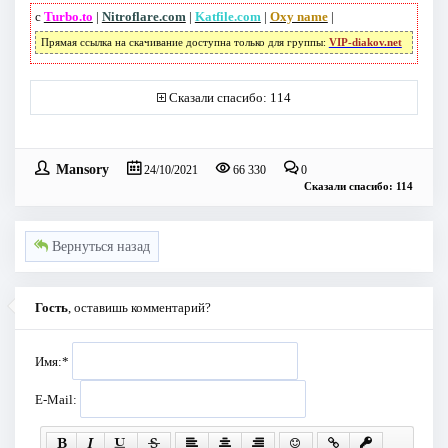
с
Turbo.to
|
Nitroflare.com
|
Katfile.com
|
Oxy name
|
Прямая ссылка на скачивание доступна только для группы:
VIP-diakov.net
Сказали спасибо: 114
Mansory
24/10/2021
66 330
0
Сказали спасибо: 114
Вернуться назад
Гость
, оставишь комментарий?
Имя:
*
E-Mail: