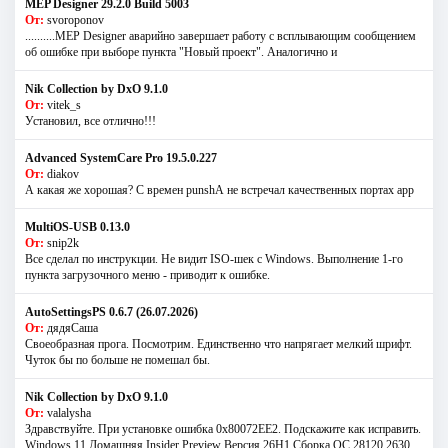
MEP Designer 29.2.0 Build 5003
От:
svoroponov
..........MEP Designer аварийно завершает работу с всплывающим сообщением
об ошибке при выборе пункта "Новый проект". Аналогично и
Nik Collection by DxO 9.1.0
От:
vitek_s
Установил, все отлично!!!
Advanced SystemCare Pro 19.5.0.227
От:
diakov
А какая же хорошая? С времен punshА не встречал качественных портах app
MultiOS-USB 0.13.0
От:
snip2k
Все сделал по инструкции. Не видит ISO-шек с Windows. Выполнение 1-го
пункта загрузочного меню - приводит к ошибке.
AutoSettingsPS 0.6.7 (26.07.2026)
От:
дядяСаша
Своеобразная прога. Посмотрим. Единственно что напрягает мелкий шрифт.
Чуток бы по больше не помешал бы.
Nik Collection by DxO 9.1.0
От:
valalysha
Здравствуйте. При установке ошибка 0х80072EE2. Подскажите как исправить.
Windows 11 Домашняя Insider Preview Версия 26H1 Сборка ОС 28120.2630