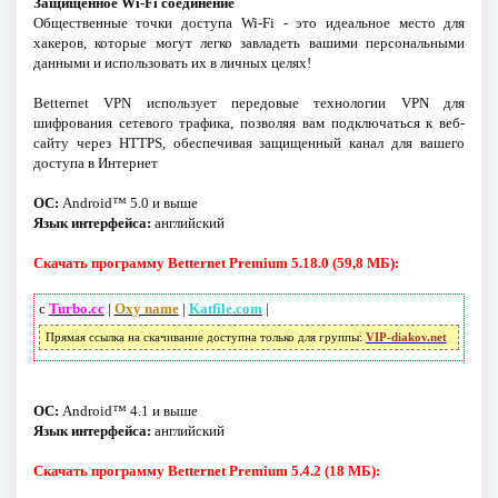
Защищенное Wi-Fi соединение
Общественные точки доступа Wi-Fi - это идеальное место для
хакеров, которые могут легко завладеть вашими персональными
данными и использовать их в личных целях!
Betternet VPN использует передовые технологии VPN для
шифрования сетевого трафика, позволяя вам подключаться к веб-
сайту через HTTPS, обеспечивая защищенный канал для вашего
доступа в Интернет
ОС:
Android™ 5.0 и выше
Язык интерфейса:
английский
Скачать программу Betternet Premium 5.18.0 (59,8 МБ):
с
Turbo.cc
|
Oxy name
|
Katfile.com
|
Прямая ссылка на скачивание доступна только для группы:
VIP-diakov.net
ОС:
Android™ 4.1 и выше
Язык интерфейса:
английский
Скачать программу Betternet Premium 5.4.2 (18 МБ):