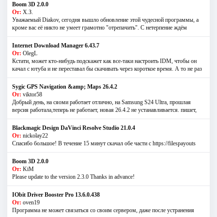
Boom 3D 2.0.0
От:
Х.З.
Уважаемый Diakov, сегодня вышло обновление этой чудесной программы, а
кроме вас её никто не умеет грамотно "отрепачить". С нетерпение ждём
Internet Download Manager 6.43.7
От:
OlegL
Кстати, может кто-нибудь подскажет как все-таки настроить IDM, чтобы он
качал с ютуба и не переставал бы скачивать через короткое время. А то не раз
Sygic GPS Navigation &amp; Maps 26.4.2
От:
viktor58
Добрый день, на сяоми работает отлично, на Samsung S24 Ultra, прошлая
версия работала,теперь не работает, новая 26.4.2 не устанавливается. пишет,
Blackmagic Design DaVinci Resolve Studio 21.0.4
От:
nickolay22
Спасибо большое! В течение 15 минут скачал обе части с https://filespayouts
Boom 3D 2.0.0
От:
KiM
Please update to the version 2.3.0 Thanks in advance!
IObit Driver Booster Pro 13.6.0.438
От:
oven19
Программа не может связаться со своим сервером, даже после устранения