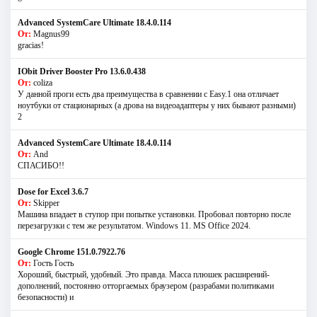
Advanced SystemCare Ultimate 18.4.0.114
От:
Magnus99
gracias!
IObit Driver Booster Pro 13.6.0.438
От:
coliza
У данной проги есть два преимущества в сравнении с Easy.1 она отличает
ноутбуки от стационарных (а дрова на видеоадаптеры у них бывают разными)
2
Advanced SystemCare Ultimate 18.4.0.114
От:
And
СПАСИБО!!
Dose for Excel 3.6.7
От:
Skipper
Машина впадает в ступор при попытке установки. Пробовал повторно после
перезагрузки с тем же результатом. Windows 11. MS Offiсe 2024.
Google Chrome 151.0.7922.76
От:
Гость Гость
Хороший, быстрый, удобный. Это правда. Масса плюшек расширений-
дополнений, постоянно отторгаемых браузером (разрабами политиками
безопасности) и