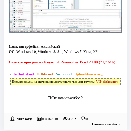
Язык интерфейса:
Английский
ОС:
Windows 10, Windows 8/ 8.1, Windows 7, Vista, XP
Скачать программу Keyword Researcher Pro 12.100 (21,7 МБ):
с
TurboBit.net
|
Hitfile.net
|
Not found
|
Upload4earn.org
|
Прямая ссылка на скачивание доступна только для группы:
VIP-diakov.net
Сказали спасибо: 2
Mansory
08/08/2018
4 202
0
Сказали спасибо: 2