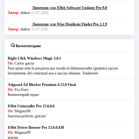
Лицензия для IObit Software Updater Pro 9.0
Автор:
diakov
22.07.2026
Лицензия для Wise Duplicate Finder Pro 2.1.9
Автор:
diakov
11.07.2026
Комментарии
Right Click Windows Magic 3.0.1
От:
Carlos garcia
Para quitar toda la porqueria que instala en hibituninstaller (gratuito) opcion
herramientas del contextual una a una las eliminas. Totalmente
Adguard Ad Blocker Premium 4.13.0 Final
От:
Pro-Euro
Комментарий скрыт
IObit Uninstaller Pro 15.6.0.6
От:
Magnus99
funciona perfecto, gracias!
IObit Driver Booster Pro 13.6.0.438
От:
Magnus99
gracias