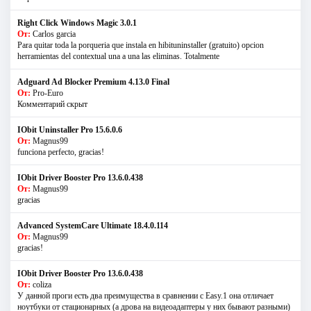
Right Click Windows Magic 3.0.1
От:
Carlos garcia
Para quitar toda la porqueria que instala en hibituninstaller (gratuito) opcion
herramientas del contextual una a una las eliminas. Totalmente
Adguard Ad Blocker Premium 4.13.0 Final
От:
Pro-Euro
Комментарий скрыт
IObit Uninstaller Pro 15.6.0.6
От:
Magnus99
funciona perfecto, gracias!
IObit Driver Booster Pro 13.6.0.438
От:
Magnus99
gracias
Advanced SystemCare Ultimate 18.4.0.114
От:
Magnus99
gracias!
IObit Driver Booster Pro 13.6.0.438
От:
coliza
У данной проги есть два преимущества в сравнении с Easy.1 она отличает
ноутбуки от стационарных (а дрова на видеоадаптеры у них бывают разными)