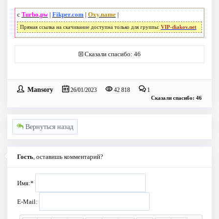
с
Turbo.pw
|
Fikper.com
|
Oxy.name
|
Прямая ссылка на скачивание доступна только для группы:
VIP-diakov.net
Сказали спасибо: 46
Mansory
26/01/2023
42 818
1
Сказали спасибо: 46
Вернуться назад
Гость
, оставишь комментарий?
Имя:
*
E-Mail: