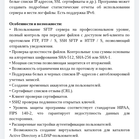
белые списки IP адресов, SSL сертификаты и др.). Программа может
создавать подробные статистические отчеты об использовании
сервера и вести лог-файлы. Есть поддержка IPv6.
Особенности и возможности:
• Использование SFTP сервера на профессиональном уровне,
полный контроль при передаче файлов с доступом веб-клиента по
протоколам FTP, FTP / S, SSH SFTP и HTTP / S, позволяющий
отправлять уведомления.
• Проверка целостности файлов. Контрольные хэш суммы основаны
на алгоритмах шифрования SHA-512, SHA-256 или SHA-1.
• Мощная система позволяющая защитится от вторжений.
• Возможность ограничения входа по протоколу и паролю.
• Поддержка белых и черных списков IP–адресов с автоблокировкой
учетных записей.
• Создание временных аккаунтов для пользователей.
• Сертификат списков отзыва (CRL).
• Клиент проверки сертификатов.
• SSH2 проверка подлинности открытых ключей.
• Уровень защиты программы соответствует стандартам HIPAA,
FIPS 140-2, что гарантирует недоступность данных для
посторонних.
• Расширенные настройки аутентификации пользователей.
• Возможность создание виртуальных каталогов для каталогов
Active Directory и LDAP-пользователей.