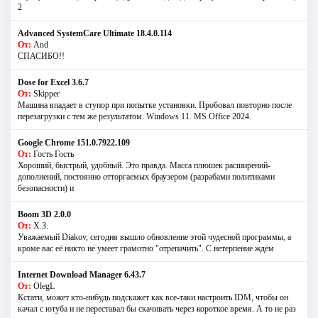
2
Advanced SystemCare Ultimate 18.4.0.114
От:
And
СПАСИБО!!
Dose for Excel 3.6.7
От:
Skipper
Машина впадает в ступор при попытке установки. Пробовал повторно после
перезагрузки с тем же результатом. Windows 11. MS Offiсe 2024.
Google Chrome 151.0.7922.109
От:
Гость Гость
Хороший, быстрый, удобный. Это правда. Масса плюшек расширений-
дополнений, постоянно отторгаемых браузером (разрабами политиками
безопасности) и
Boom 3D 2.0.0
От:
Х.З.
Уважаемый Diakov, сегодня вышло обновление этой чудесной программы, а
кроме вас её никто не умеет грамотно "отрепачить". С нетерпение ждём
Internet Download Manager 6.43.7
От:
OlegL
Кстати, может кто-нибудь подскажет как все-таки настроить IDM, чтобы он
качал с ютуба и не переставал бы скачивать через короткое время. А то не раз