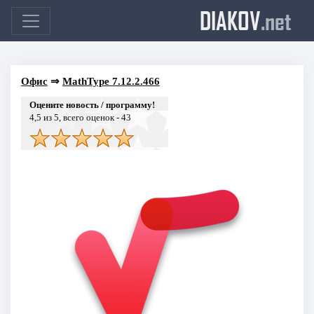
DIAKOV
.net
Офис
⇒
MathType 7.12.2.466
Оцените новость / программу!
4,5
из 5, всего оценок -
43