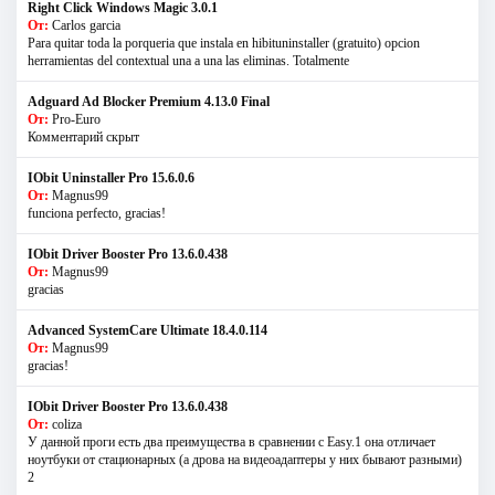
Right Click Windows Magic 3.0.1
От:
Carlos garcia
Para quitar toda la porqueria que instala en hibituninstaller (gratuito) opcion
herramientas del contextual una a una las eliminas. Totalmente
Adguard Ad Blocker Premium 4.13.0 Final
От:
Pro-Euro
Комментарий скрыт
IObit Uninstaller Pro 15.6.0.6
От:
Magnus99
funciona perfecto, gracias!
IObit Driver Booster Pro 13.6.0.438
От:
Magnus99
gracias
Advanced SystemCare Ultimate 18.4.0.114
От:
Magnus99
gracias!
IObit Driver Booster Pro 13.6.0.438
От:
coliza
У данной проги есть два преимущества в сравнении с Easy.1 она отличает
ноутбуки от стационарных (а дрова на видеоадаптеры у них бывают разными)
2