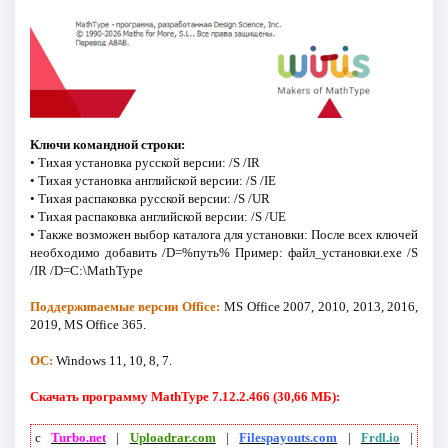
Ключи командной строки:
• Тихая установка русской версии: /S /IR
• Тихая установка английской версии: /S /IE
• Тихая распаковка русской версии: /S /UR
• Тихая распаковка английской версии: /S /UE
• Также возможен выбор каталога для установки: После всех ключей
необходимо добавить /D=%путь% Пример: файл_установки.exe /S
/IR /D=C:\MathType
Поддерживаемые версии Office:
MS Office 2007, 2010, 2013, 2016,
2019, MS Office 365.
ОС:
Windows 11, 10, 8, 7.
Скачать программу MathType 7.12.2.466 (30,66 МБ):
с
Turbo.net
|
Uploadrar.com
|
Filespayouts.com
|
Frdl.io
|