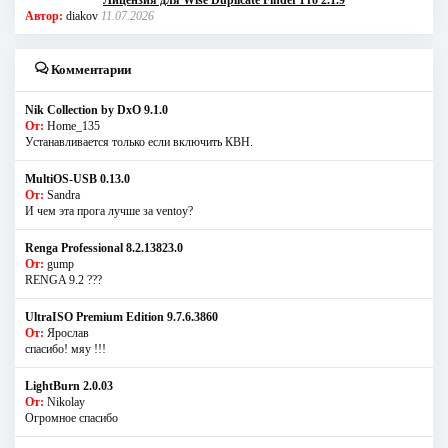
Автор:
diakov
11.07.2026
Комментарии
Nik Collection by DxO 9.1.0
От:
Home_135
Устанавливается только если включить КВН.
MultiOS-USB 0.13.0
От:
Sandra
И чем эта прога лучше за ventoy?
Renga Professional 8.2.13823.0
От:
gump
RENGA 9.2 ???
UltraISO Premium Edition 9.7.6.3860
От:
Ярослав
спасибо! мяу !!!
LightBurn 2.0.03
От:
Nikolay
Огромное спасибо