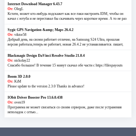
Internet Download Manager 6.43.7
От:
OlegL
Кстати, может кто-нибудь подскажет как все-таки настроить IDM, чтобы он
качал с ютуба и не переставал бы скачивать через короткое время. А то не раз
Sygic GPS Navigation &amp; Maps 26.4.2
От:
viktor58
Добрый день, на сяоми работает отлично, на Samsung S24 Ultra, прошлая
версия работала,теперь не работает, новая 26.4.2 не устанавливается. пишет,
Blackmagic Design DaVinci Resolve Studio 21.0.4
От:
nickolay22
Спасибо большое! В течение 15 минут скачал обе части с https://filespayouts
Boom 3D 2.0.0
От:
KiM
Please update to the version 2.3.0 Thanks in advance!
IObit Driver Booster Pro 13.6.0.438
От:
oven19
Программа не может связаться со своим сервером, даже после устранения
неполадок с сетью...