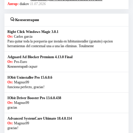
Автор:
diakov
11.07.2026
Комментарии
Right Click Windows Magic 3.0.1
От:
Carlos garcia
Para quitar toda la porqueria que instala en hibituninstaller (gratuito) opcion
herramientas del contextual una a una las eliminas. Totalmente
Adguard Ad Blocker Premium 4.13.0 Final
От:
Pro-Euro
Комментарий скрыт
IObit Uninstaller Pro 15.6.0.6
От:
Magnus99
funciona perfecto, gracias!
IObit Driver Booster Pro 13.6.0.438
От:
Magnus99
gracias
Advanced SystemCare Ultimate 18.4.0.114
От:
Magnus99
gracias!