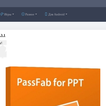
Игры
Разное
Для Android
.3.1
у!