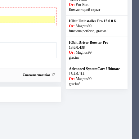
От:
Pro-Euro
Комментарий скрыт
IObit Uninstaller Pro 15.6.0.6
От:
Magnus99
funciona perfecto, gracias!
IObit Driver Booster Pro
13.6.0.438
От:
Magnus99
gracias
Advanced SystemCare Ultimate
18.4.0.114
Сказали спасибо: 17
От:
Magnus99
gracias!