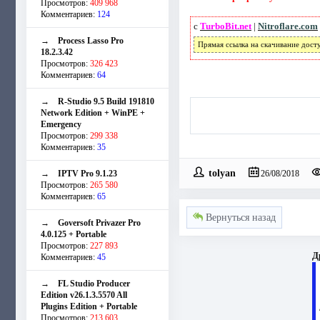
Просмотров:
409 968
Комментариев:
124
с
TurboBit.net
|
Nitroflare.com
→
Process Lasso Pro
Прямая ссылка на скачивание дост
18.2.3.42
Просмотров:
326 423
Комментариев:
64
→
R-Studio 9.5 Build 191810
Network Edition + WinPE +
Emergency
Просмотров:
299 338
Комментариев:
35
tolyan
→
IPTV Pro 9.1.23
26/08/2018
Просмотров:
265 580
Комментариев:
65
Вернуться назад
→
Goversoft Privazer Pro
4.0.125 + Portable
Просмотров:
227 893
Д
Комментариев:
45
→
FL Studio Producer
Edition v26.1.3.5570 All
Plugins Edition + Portable
Просмотров:
213 603