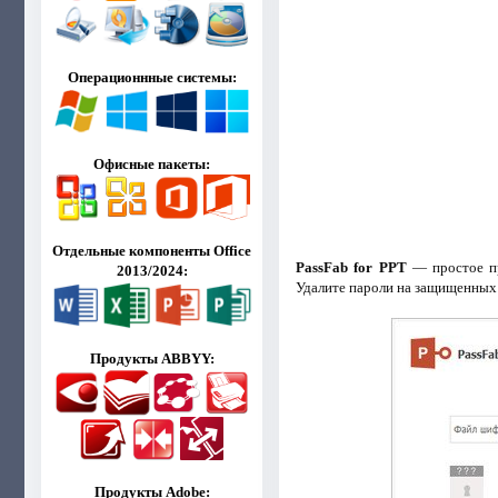
Операционнные системы:
Офисные пакеты:
Отдельные компоненты Office
PassFab for PPT
— простое пр
2013/2024:
Удалите пароли на защищенных 
Продукты ABBYY:
Продукты Adobe: