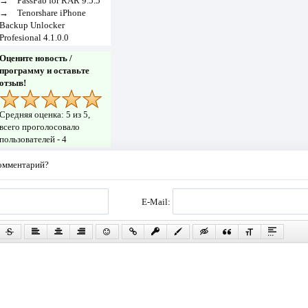
→
PassFab for RAR 9.5.5
→
Tenorshare iPhone
Backup Unlocker
Profesional 4.1.0.0
Оцените новость /
программу и оставьте
отзыв!
Средняя оценка:
5
из 5,
всего проголосовало
пользователей -
4
комментарий?
E-Mail: