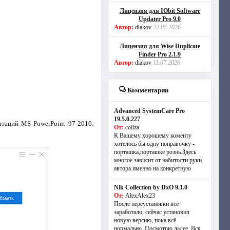
Лицензия для IObit Software
Updater Pro 9.0
Автор:
diakov
22.07.2026
Лицензия для Wise Duplicate
Finder Pro 2.1.9
Автор:
diakov
11.07.2026
Комментарии
Advanced SystemCare Pro
19.5.0.227
нтаций MS PowerPoint 97-2016.
От:
coliza
К Вашему хорошему коменту
хотелось бы одну поправочку -
порташка,порташке рознь.Здесь
многое зависит от набитости руки
автора именно на конкретную
Nik Collection by DxO 9.1.0
От:
AlexAlex23
После переустановки всё
заработало, сейчас установил
новую версию, пока всё
нормально. Посмотрю далее. Вся