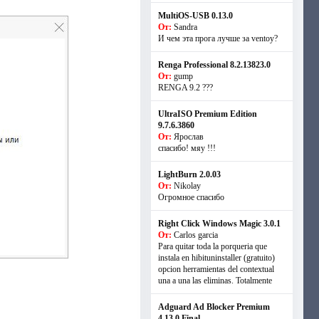
MultiOS-USB 0.13.0
От:
Sandra
И чем эта прога лучше за ventoy?
Renga Professional 8.2.13823.0
От:
gump
RENGA 9.2 ???
UltraISO Premium Edition
9.7.6.3860
От:
Ярослав
спасибо! мяу !!!
LightBurn 2.0.03
От:
Nikolay
Огромное спасибо
Right Click Windows Magic 3.0.1
От:
Carlos garcia
Para quitar toda la porqueria que
instala en hibituninstaller (gratuito)
opcion herramientas del contextual
una a una las eliminas. Totalmente
Adguard Ad Blocker Premium
4.13.0 Final