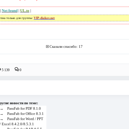
|
Not found
|
UL.to
|
упна только для группы:
VIP-diakov.net
Сказали спасибо: 17
5 139
0
ругие новости по теме:
→
PassFab for PDF 8.1.0
→
PassFab for Office 8.3.1
→
PassFab for Word / PPT
/ Excel 8.4.2.0/8.5.3.1