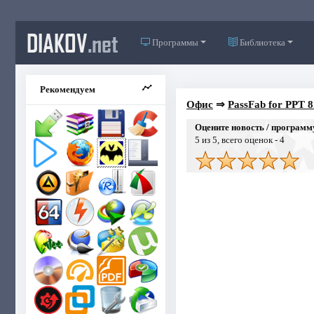
DIAKOV
.net
Программы
Библиотека
Рекомендуем
Офис
⇒
PassFab for PPT 8
Оцените новость / программ
5
из 5, всего оценок -
4