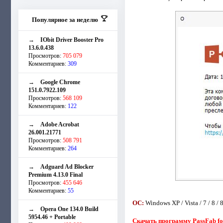
Популярное за неделю
→
IObit Driver Booster Pro
13.6.0.438
Просмотров:
705 079
Комментариев:
309
→
Google Chrome
151.0.7922.109
Просмотров:
568 109
Комментариев:
122
→
Adobe Acrobat
26.001.21771
Просмотров:
508 791
Комментариев:
264
→
Adguard Ad Blocker
Premium 4.13.0 Final
Просмотров:
455 646
Комментариев:
55
ОС:
Windows XP / Vista / 7 / 8 / 8
→
Opera One 134.0 Build
5954.46 + Portable
Скачать программу PassFab for