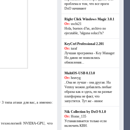
проблема в том, что все проги
DxO начинают
Right Click Windows Magic 3.0.1
От:
uschi21
Hola, buenos d?as, archivo no
ejecutable, ?alguna soluci?n?
KeyCtrl Professional 2.201
От:
iuraf
Лучшая программа - Key Manager
Но давно не появлялись
обновления...
MultiOS-USB 0.13.0
От:
heavyg
..Она не лучше - она другая. На
Ventoy можно добавлять любые
образы как и здесь, но на разные
платформы не факт, что
запустятся. Тут же - явное
 типа атаки для вас, а именно:
Nik Collection by DxO 9.1.0
От:
Home_135
Устанавливается только если
 технологией NVIDIA-GPU, что
включить КВН.