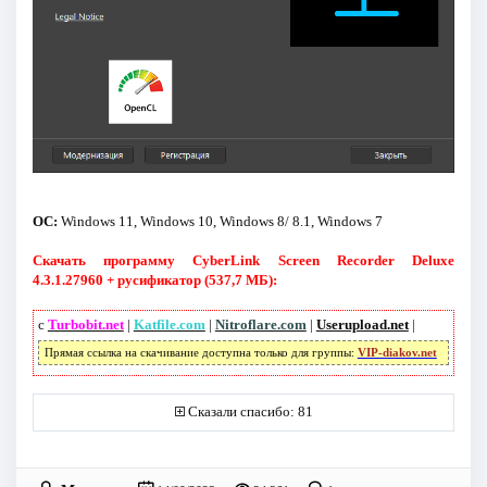
ОС:
Windows 11, Windows 10, Windows 8/ 8.1, Windows 7
Скачать программу CyberLink Screen Recorder Deluxe
4.3.1.27960 + русификатор (537,7 МБ):
с
Turbobit.net
|
Katfile.com
|
Nitroflare.com
|
Userupload.net
|
Прямая ссылка на скачивание доступна только для группы:
VIP-diakov.net
Сказали спасибо: 81