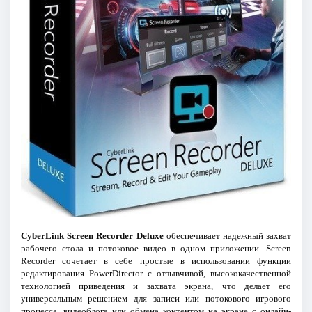
CyberLink Screen Recorder Deluxe
обеспечивает надежный захват
рабочего стола и потоковое видео в одном приложении. Screen
Recorder сочетает в себе простые в использовании функции
редактирования PowerDirector с отзывчивой, высококачественной
технологией приведения и захвата экрана, что делает его
универсальным решением для записи или потокового игрового
процесса, видеоблога или обмена контентом на экране с онлайн-