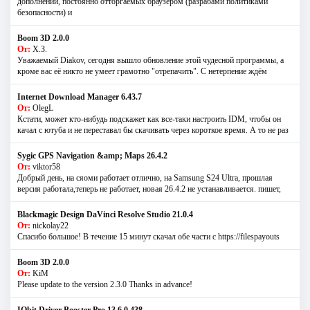
дополнений, постоянно отторгаемых браузером (разрабами политиками
безопасности) и
Boom 3D 2.0.0
От:
Х.З.
Уважаемый Diakov, сегодня вышло обновление этой чудесной программы, а
кроме вас её никто не умеет грамотно "отрепачить". С нетерпение ждём
Internet Download Manager 6.43.7
От:
OlegL
Кстати, может кто-нибудь подскажет как все-таки настроить IDM, чтобы он
качал с ютуба и не переставал бы скачивать через короткое время. А то не раз
Sygic GPS Navigation &amp; Maps 26.4.2
От:
viktor58
Добрый день, на сяоми работает отлично, на Samsung S24 Ultra, прошлая
версия работала,теперь не работает, новая 26.4.2 не устанавливается. пишет,
Blackmagic Design DaVinci Resolve Studio 21.0.4
От:
nickolay22
Спасибо большое! В течение 15 минут скачал обе части с https://filespayouts
Boom 3D 2.0.0
От:
KiM
Please update to the version 2.3.0 Thanks in advance!
IObit Driver Booster Pro 13.6.0.438