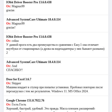
IObit Driver Booster Pro 13.6.0.438
От:
Magnus99
gracias
Advanced SystemCare Ultimate 18.4.0.114
От:
Magnus99
gracias!
IObit Driver Booster Pro 13.6.0.438
От:
coliza
У данной проги есть два преимущества в сравнении с Easy.1 она отличает
ноутбуки от стационарных (а дрова на видеоадаптеры у них бывают разными)
2
Advanced SystemCare Ultimate 18.4.0.114
От:
And
СПАСИБО!!
Dose for Excel 3.6.7
От:
Skipper
Машина впадает в ступор при попытке установки. Пробовал повторно после
перезагрузки с тем же результатом. Windows 11. MS Offiсe 2024.
Google Chrome 151.0.7922.76
От:
Гость Гость
Хороший, быстрый, удобный. Это правда. Масса плюшек расширений-