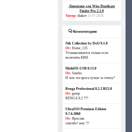
Лицензия для Wise Duplicate
Finder Pro 2.1.9
Автор:
diakov
11.07.2026
Комментарии
Nik Collection by DxO 9.1.0
От:
Home_135
Устанавливается только если
включить КВН.
MultiOS-USB 0.13.0
От:
Sandra
И чем эта прога лучше за ventoy?
Renga Professional 8.2.13823.0
От:
gump
RENGA 9.2 ???
UltraISO Premium Edition
9.7.6.3860
От:
Ярослав
спасибо! мяу !!!