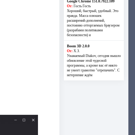
Google Chrome 151.0.7922.109
От:
Гость Гость
Хороший, быстрый, удобный. Это
правда. Масса плюшек
расширений-дополнений,
постоянно отторгаемых браузером
(разрабами политиками
безопасности) и
Boom 3D 2.0.0
От:
Х.З.
Уважаемый Diakov, сегодня вышло
обновление этой чудесной
программы, а кроме вас её никто
не умеет грамотно "отрепачить". С
нетерпение ждём