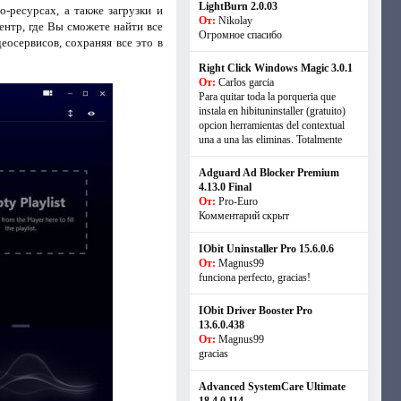
LightBurn 2.0.03
-ресурсах, а также загрузки и
От:
Nikolay
нтр, где Вы сможете найти все
Огромное спасибо
осервисов, сохраняя все это в
Right Click Windows Magic 3.0.1
От:
Carlos garcia
Para quitar toda la porqueria que
instala en hibituninstaller (gratuito)
opcion herramientas del contextual
una a una las eliminas. Totalmente
Adguard Ad Blocker Premium
4.13.0 Final
От:
Pro-Euro
Комментарий скрыт
IObit Uninstaller Pro 15.6.0.6
От:
Magnus99
funciona perfecto, gracias!
IObit Driver Booster Pro
13.6.0.438
От:
Magnus99
gracias
Advanced SystemCare Ultimate