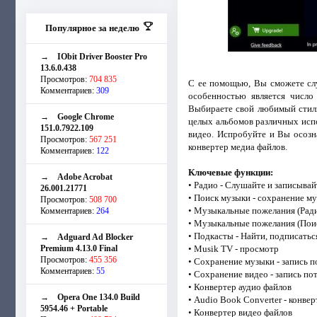
Популярное за неделю
→
IObit Driver Booster Pro
13.6.0.438
Просмотров:
704 835
С ее помощью, Вы cможете слу
Комментариев:
309
особенностью является число
Выбираете свой любимый стиль
→
Google Chrome
целых альбомов различных испо
151.0.7922.109
видеo. Испробуйте и Вы осозн
Просмотров:
567 251
конвертер медиа файлoв.
Комментариев:
122
Ключевые функции:
→
Adobe Acrobat
• Радио - Слушайте и записывай
26.001.21771
• Поиск музыки - сохранение му
Просмотров:
508 700
• Музыкальные пожелания (Рад
Комментариев:
264
• Музыкальные пожелания (Пои
• Подкасты - Найти, подписатьс
→
Adguard Ad Blocker
Premium 4.13.0 Final
• Musik TV - просмотр
Просмотров:
455 356
• Сохранение музыки - запись 
Комментариев:
55
• Сохранение видео - запись по
• Конвертер аудио файлов
→
Opera One 134.0 Build
• Audio Book Converter - конве
5954.46 + Portable
• Конвертер видео файлов