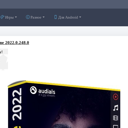
Игры
Разное
Для Android
ne 2022.0.248.0
у!