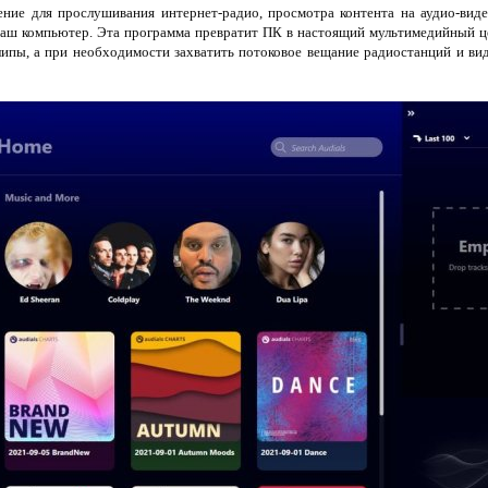
ие для прослушивания интернет-радио, просмотра контента на аудио-видео
аш компьютер. Эта программа превратит ПК в настоящий мультимедийный це
ипы, а при необходимости захватить потоковое вещание радиостанций и виде