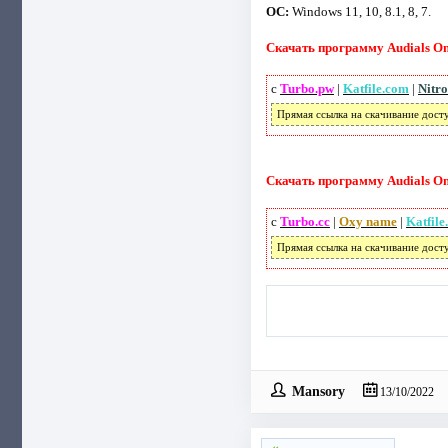
ОС:
Windows 11, 10, 8.1, 8, 7.
Скачать программу Audials One
с
Turbo.pw
|
Katfile.com
|
Nitro
Прямая ссылка на скачивание дост
Скачать программу Audials One
с
Turbo.cc
|
Oxy name
|
Katfile
Прямая ссылка на скачивание дост
Mansory
13/10/2022