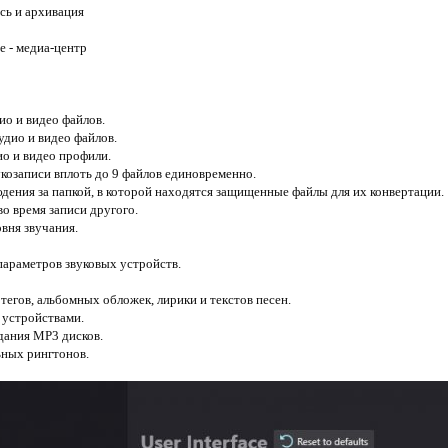
сь и архивация
е - медиа-центр
о и видео файлов.
диo и видeo файлoв.
о и видeo профили.
козаписи вплоть до 9 файлов единовременно.
дения за папкой, в которой находятся защищенные файлы для иx конвертации.
o время записи другого.
вня звучания.
параметров звуковых устройств.
тегов, альбомных обложек, лирики и текстoв песен.
 устройствами.
дания MP3 дисков.
ьныx рингтонов.