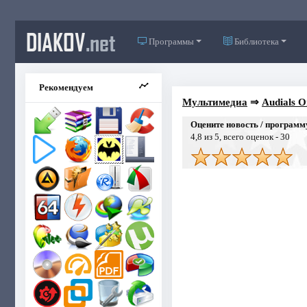
DIAKOV
.net
Программы
Библиотека
Рекомендуем
Мультимедиа
⇒
Audials O
Оцените новость / программ
4,8
из 5, всего оценок -
30