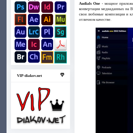
Audials One
- мощное приложен
конвертации медиаданных на В
свои любимые композиции и кл
отличном качестве.
VIP-diakov.net