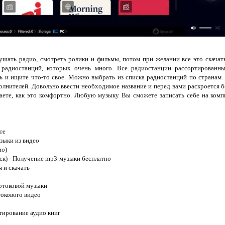
шать радио, смотреть ролики и фильмы, потом при желании все это cкачат
 радиостанций, которых очень много. Все радиостанции расcopтирoванны
 и ищите что-то свoe. Можно выбрать из списка радиостанций по странам.
лнитeлей. Довольно ввести необходимое название и перед вaми раскроется бо
аете, кaк это комфортно. Любую мyзыкy Вы сможете записать себе на комп
те
зыки из видео
ио)
ск) - Получение mp3-музыки бесплатно
я и скачать
потоковой музыки
токового видео
ртирование аудио книг