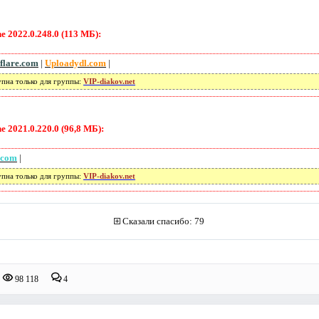
 2022.0.248.0 (113 МБ):
flare.com
|
Uploadydl.com
|
упна только для группы:
VIP-diakov.net
 2021.0.220.0 (96,8 МБ):
.com
|
упна только для группы:
VIP-diakov.net
Сказали спасибо: 79
98 118
4