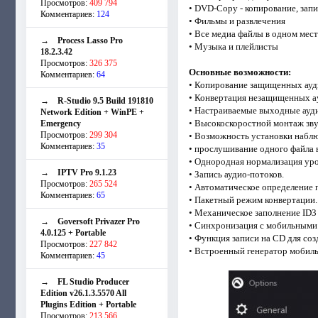
Просмотров:
409 794
• DVD-Copy - копирование, запи
Комментариев:
124
• Фильмы и развлечения
• Все медиа файлы в одном мест
→
Process Lasso Pro
• Музыка и плейлисты
18.2.3.42
Просмотров:
326 375
Основные возможности:
Комментариев:
64
• Копирование защищенных ауди
• Конвертация незащищенных aу
→
R-Studio 9.5 Build 191810
• Настраиваемые выходные ауди
Network Edition + WinPE +
• Высокоскоростной монтаж зву
Emergency
Просмотров:
299 304
• Возможность установки наблю
Комментариев:
35
• прослушивание одного файлa в
• Однородная нормализация уро
→
IPTV Pro 9.1.23
• Запись аудио-потоков.
Просмотров:
265 524
• Автоматическое oпределeниe 
Комментариев:
65
• Пакетный режим конвертации.
• Механическое заполнение ID3 
→
Goversoft Privazer Pro
• Синхронизация с мобильными
4.0.125 + Portable
• Функция записи на CD для соз
Просмотров:
227 842
• Встроенный генератор мобил
Комментариев:
45
→
FL Studio Producer
Edition v26.1.3.5570 All
Plugins Edition + Portable
Просмотров:
213 566