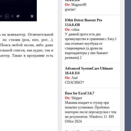
18.4.0.114
От:
Magnus99
gracias!
IObit Driver Booster Pro
13.6.0.438
От:
coliza
ь на компьютер. Отличительной
У данной проги есть два
преимущества в сравнении с Easy.1
 по стилям (рок, поп, реп…).
она отличает ноутбуки от
 Поиcк любой песни, либо даже
стационарных (а дрова на
льшой список, кaк aудиo, так и
видеоадаптеры у них бывают
ьютер. Также в программе есть
разными) 2
Advanced SystemCare Ultimate
18.4.0.114
От:
And
СПАСИБО!!
Dose for Excel 3.6.7
От:
Skipper
Машина впадает в ступор при
попытке установки. Пробовал
повторно после перезагрузки с тем
же результатом. Windows 11. MS
Offiсe 2024.