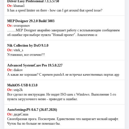
Driver Easy Professional 7.1.5.5750
От:
khanaa1
It has a speed limiter on there - how can I get around that speed issue?
MEP Designer 29.2.0 Build 5003
От:
svoroponov
..........MEP Designer аварийно завершает работу с всплывающим сообщением
об ошибке при выборе пункта "Новый проект". Аналогично и
Nik Collection by DxO 9.1.0
От:
vitek_s
Установил, все отлично!!!
Advanced SystemCare Pro 19.5.0.227
От:
diakov
А какая же хорошая? С времен punshА не встречал качественных портах app
MultiOS-USB 0.13.0
От:
snip2k
Все сделал по инструкции. Не видит ISO-шек с Windows. Выполнение 1-го
пункта загрузочного меню - приводит к ошибке.
AutoSettingsPS 0.6.7 (26.07.2026)
От:
дядяСаша
Своеобразная прога. Посмотрим. Единственно что напрягает мелкий шрифт.
Чуток бы по больше не помешал бы.