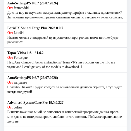
AutoSettingsPS 0.6.7 (26.07.2026)
От:
fantomddd
До с их пор не научился настраивать размер шрифта в оконных приложениях?
Запускаешь приложение, правой клавишей мыши по заголовку окна, свойства,
BorisFX Sound Forge Plus 2026.0.0.71
От:
Liko84
Нельзя менять стандартный путь установки программы иначе патч не будет
работать!!!
Topaz Video 1.6.1 / 1.6.2
От:
Fortesque
Hey, Any chance of better instructions? Team VR's instructions on the .nfo are
vague and I can't get any of the models to download. I
AutoSettingsPS 0.6.7 (26.07.2026)
От:
sanyateee
Спасибо Diakov! Трудно следить за обновлением данного скрипта, а тут будет
всегда под рукой.
Advanced SystemCare Pro 19.5.0.227
От:
coliza
Вышеизложенное мной не относится к конкретной программе,данная прога
мне давно не интересна,просто люблю читать коменты.Поймите правильно,не
хочу не