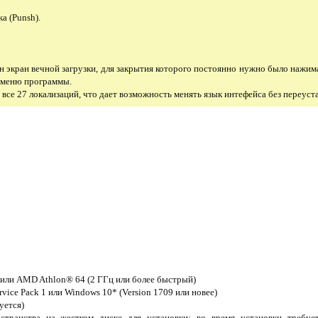
ка (Punsh).
 экран вечной загрузки, для закрытия которого постоянно нужно было нажи
е меню программы.
все 27 локализаций, что дает возможность менять язык интефейса без переус
 или AMD Athlon® 64 (2 ГГц или более быстрый)
rvice Pack 1 или Windows 10* (Version 1709 или новее)
уется)
странства на жестком диске для установки; во время установки требуе