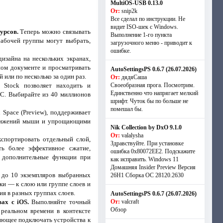
MultiOS-USB 0.13.0
От:
snip2k
Все сделал по инструкции. Не
видит ISO-шек с Windows.
урсов.
Теперь можно связывать
Выполнение 1-го пункта
рабочей группы могут выбрать,
загрузочного меню - приводит к
ошибке.
изайна на нескольких экранах,
ном документе и просматривать
AutoSettingsPS 0.6.7 (26.07.2026)
или по несколько за один раз.
От:
дядяСаша
Stock позволяет находить и
Своеобразная прога. Посмотрим.
Единственно что напрягает мелкий
 CC. Выбирайте из 40 миллионов
шрифт. Чуток бы по больше не
помешал бы.
 Space (Preview), поддерживает
движений мыши и упрощающими
Nik Collection by DxO 9.1.0
От:
valalysha
спортировать отдельный слой,
Здравствуйте. При установке
ь более эффективное сжатие,
ошибка 0х80072EE2. Подскажите
и дополнительные функции при
как исправить. Windows 11
Домашняя Insider Preview Версия
до 10 экземпляров выбранных
26H1 Сборка ОС 28120.2630
ки — к слою или группе слоев и
я в разных группах слоев.
AutoSettingsPS 0.6.7 (26.07.2026)
ах с iOS.
Выполняйте точный
От:
valcraft
Обзор
реальном времени в контексте
ляющее подключать устройства к