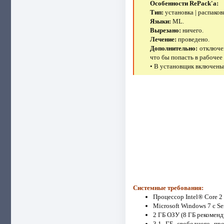
Особенности RePack'a:
Тип:
установка | распаков
Языки:
ML.
Вырезано:
ничего.
Лечение:
проведено.
Дополнительно:
отключен
что бы попасть в рабоче
• В установщик включены 
Системные требования:
Процессор Intel® Core 2
Microsoft Windows 7 с Se
2 ГБ ОЗУ (8 ГБ рекоменд
3.1 ГБ свободного про