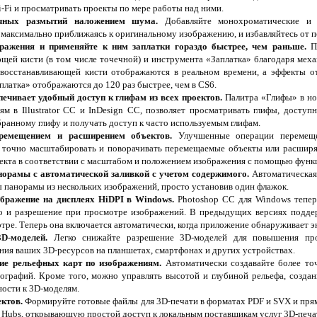
-Fi и просматривать проекты по мере работы над ними.
ичных размытий наложением шума.
Добавляйте монохроматические и
максимально приближаясь к оригинальному изображению, и избавляйтесь от п
бражения и применяйте к ним заплатки гораздо быстрее, чем раньше.
По
щей кисти (в том числе точечной) и инструмента «Заплатка» благодаря меха
 восстанавливающей кисти отображаются в реальном времени, а эффекты о
платка» отображаются до 120 раз быстрее, чем в CS6.
ечивает удобный доступ к глифам из всех проектов.
Палитра «Глифы» в но
м в Illustrator CC и InDesign CC, позволяет просматривать глифы, доступ
ранному глифу и получать доступ к часто используемым глифам.
еремещением и расширением объектов.
Улучшенные операции перемеще
 точно масштабировать и поворачивать перемещаемые объекты или расширя
екта в соответствии с масштабом и положением изображения с помощью функц
норамы с автоматической заливкой с учетом содержимого.
Автоматическая
ы панорамы из нескольких изображений, просто установив один флажок.
ображение на дисплеях HiDPI в Windows.
Photoshop CC для Windows тепер
во и разрешение при просмотре изображений. В предыдущих версиях подде
ре. Теперь она включается автоматически, когда приложение обнаруживает э
D-моделей.
Легко снижайте разрешение 3D-моделей для повышения про
ния ваших 3D-ресурсов на планшетах, смартфонах и других устройствах.
ие рельефных карт по изображениям.
Автоматически создавайте более то
ографий. Кроме того, можно управлять высотой и глубиной рельефа, созда
ности к 3D-моделям.
ктов.
Формируйте готовые файлы для 3D-печати в форматах PDF и SVX и прям
D Hubs, открывающую простой доступ к локальным поставщикам услуг 3D-печа