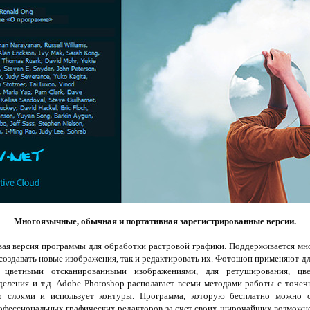
Многоязычные, обычная и портативная зарегистрированные версии.
вая версия программы для обработки растровой графики. Поддерживается мн
 создавать новые изображения, так и редактировать их. Фотошоп применяют д
цветными отсканированными изображениями, для ретуширования, цвет
деления и т.д. Adobe Photoshop располагает всеми методами работы с точе
 слоями и использует контуры. Программа, которую бесплатно можно ска
офессиональных графических редакторов за счет своих широчайших возможно