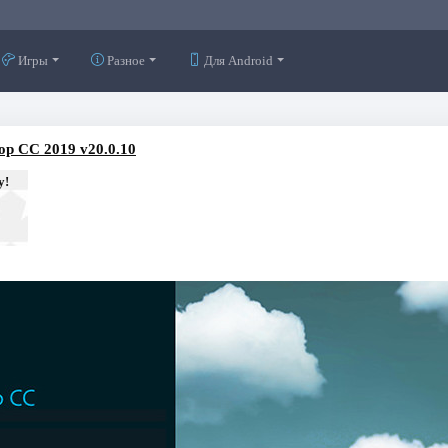
Игры
Разное
Для Android
op CC 2019 v20.0.10
у!