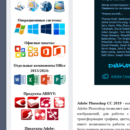
Операционнные системы:
Офисные пакеты:
Отдельные компоненты Office
2013/2024:
Продукты ABBYY:
Adobe Photoshop CC 2019
- но
Adobe Photoshop позволяет как
изображений, для работы с 
трансформации графики, цвето
имеет возможность работы со
Продукты Adobe:
безусловным лидером среди пр