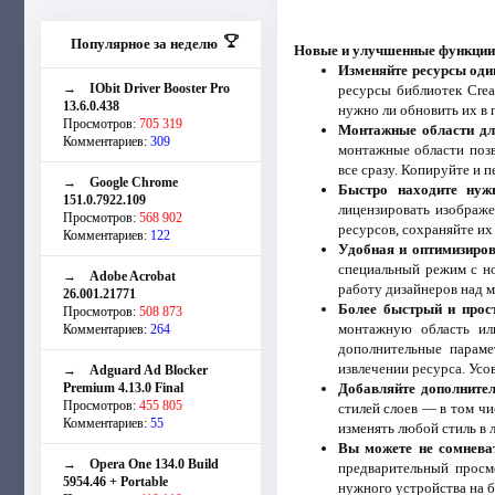
Популярное за неделю
Новые и улучшенные функции 
Изменяйте ресурсы оди
→
IObit Driver Booster Pro
ресурсы библиотек Crea
13.6.0.438
нужно ли обновить их в п
Просмотров:
705 319
Монтажные области дл
Комментариев:
309
монтажные области позв
все сразу. Копируйте и 
→
Google Chrome
Быстро находите нужн
151.0.7922.109
лицензировать изображе
Просмотров:
568 902
ресурсов, сохраняйте их 
Комментариев:
122
Удобная и оптимизиров
специальный режим с 
→
Adobe Acrobat
работу дизайнеров над 
26.001.21771
Более быстрый и прост
Просмотров:
508 873
монтажную область ил
Комментариев:
264
дополнительные параме
извлечении ресурса. Усо
→
Adguard Ad Blocker
Premium 4.13.0 Final
Добавляйте дополнител
Просмотров:
455 805
стилей слоев — в том чи
Комментариев:
55
изменять любой стиль в 
Вы можете не сомневат
→
Opera One 134.0 Build
предварительный просм
5954.46 + Portable
нужного устройства на б