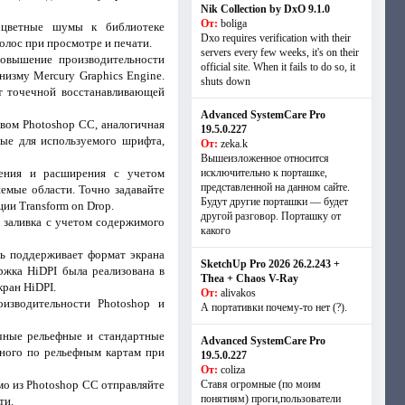
Nik Collection by DxO 9.1.0
От:
boliga
 цветные шумы к библиотеке
Dxo requires verification with their
олос при просмотре и печати.
servers every few weeks, it's on their
вышение производительности
official site. When it fails to do so, it
низму Mercury Graphics Engine.
shuts down
т точечной восстанавливающей
Advanced SystemCare Pro
вом Photoshop CC, аналогичная
19.5.0.227
ные для используемого шрифта,
От:
zeka.k
Вышеизложенное относится
ния и расширения с учетом
исключительно к порташке,
представленной на данном сайте.
емые области. Точно задавайте
Будут другие порташки — будет
ии Transform on Drop.
другой разговор. Порташку от
 заливка с учетом содержимого
какого
ь поддерживает формат экрана
SketchUp Pro 2026 26.2.243 +
ржка HiDPI была реализована в
Thea + Chaos V-Ray
кран HiDPI.
От:
alivakos
изводительности Photoshop и
А портативки почему-то нет (?).
чные рельефные и стандартные
Advanced SystemCare Pro
нного по рельефным картам при
19.5.0.227
От:
coliza
о из Photoshop CC отправляйте
Ставя огромные (по моим
понятиям) проги,пользователи
ти.