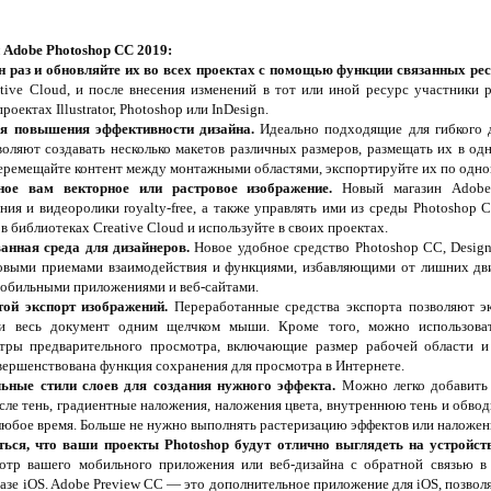
Adobe Photoshop CC 2019:
н раз и обновляйте их во всех проектах с помощью функции связанных рес
tive Cloud, и после внесения изменений в тот или иной ресурс участники 
роектах Illustrator, Photoshop или InDesign.
я повышения эффективности дизайна.
Идеально подходящие для гибкого д
оляют создавать несколько макетов различных размеров, размещать их в од
перемещайте контент между монтажными областями, экспортируйте их по одной 
ое вам векторное или растровое изображение.
Новый магазин Adobe 
ния и видеоролики royalty-free, а также управлять ими из среды Photoshop
в библиотеках Creative Cloud и используйте в своих проектах.
анная среда для дизайнеров.
Новое удобное средство Photoshop CC, Design
новыми приемами взаимодействия и функциями, избавляющими от лишних 
мобильными приложениями и веб-сайтами.
ой экспорт изображений.
Переработанные средства экспорта позволяют эк
и весь документ одним щелчком мыши. Кроме того, можно использоват
тры предварительного просмотра, включающие размер рабочей области 
вершенствована функция сохранения для просмотра в Интернете.
ьные стили слоев для создания нужного эффекта.
Можно легко добавить 
сле тень, градиентные наложения, наложения цвета, внутреннюю тень и обвод
любое время. Больше не нужно выполнять растеризацию эффектов или наложени
ься, что ваши проекты Photoshop будут отлично выглядеть на устройств
отр вашего мобильного приложения или веб-дизайна с обратной связью в 
азе iOS. Adobe Preview CC — это дополнительное приложение для iOS, позво