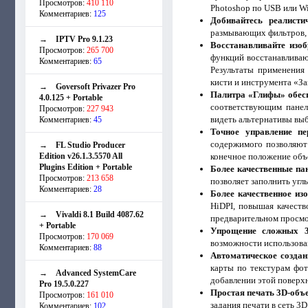
Просмотров:
410 110
Photoshop по USB или Wi
Комментариев:
125
Добивайтесь реалист
размывающих фильтров, 
→
IPTV Pro 9.1.23
Восстанавливайте изо
Просмотров:
265 700
функций восстанавливаю
Комментариев:
65
Результаты применения
кисти и инструмента «За
→
Goversoft Privazer Pro
Палитра «Глифы» обесп
4.0.125 + Portable
соответствующим панеля
Просмотров:
227 943
видеть альтернативы выб
Комментариев:
45
Точное управление п
содержимого позволяют
→
FL Studio Producer
Edition v26.1.3.5570 All
конечное положение объ
Plugins Edition + Portable
Более качественные па
Просмотров:
213 658
позволяет заполнить угл
Комментариев:
28
Более качественное из
HiDPI, повышая качест
→
Vivaldi 8.1 Build 4087.62
предварительном просмот
+ Portable
Упрощение сложных 3
Просмотров:
170 069
возможности использова
Комментариев:
88
Автоматическое создан
карты по текстурам фот
→
Advanced SystemCare
добавлении этой поверх
Pro 19.5.0.227
Простая печать 3D-объе
Просмотров:
161 010
задания печати в сеть 3
Комментариев:
102