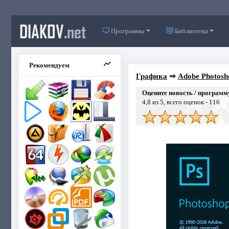
DIAKOV
.net
Программы
Библиотека
Рекомендуем
Графика
⇒
Adobe Photosh
Оцените новость / программ
4,8
из 5, всего оценок -
116