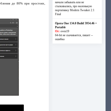
начали забывать или не
ебления до 80% при простоях,
сталкивались, про маленькую
портативку Modern Tweaker 2.1
Final
Opera One 134.0 Build 5954.46 +
Portable
От:
oven19
64-bit не скачивается, пишет --
ошибка