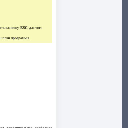
мать клавишу
ESC
, для того
тановки программы.
тся дополнительное свободное