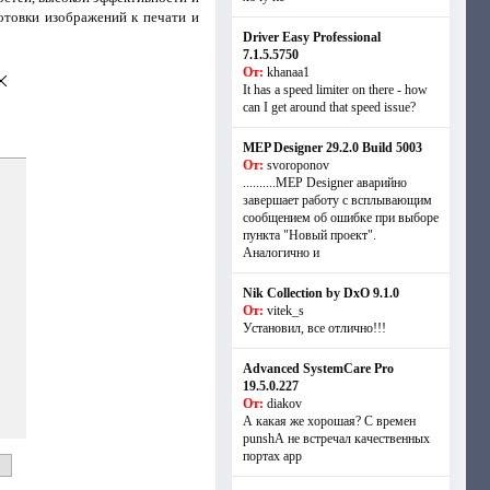
отовки изображений к печати и
Driver Easy Professional
7.1.5.5750
От:
khanaa1
It has a speed limiter on there - how
can I get around that speed issue?
MEP Designer 29.2.0 Build 5003
От:
svoroponov
..........MEP Designer аварийно
завершает работу с всплывающим
сообщением об ошибке при выборе
пункта "Новый проект".
Аналогично и
Nik Collection by DxO 9.1.0
От:
vitek_s
Установил, все отлично!!!
Advanced SystemCare Pro
19.5.0.227
От:
diakov
А какая же хорошая? С времен
punshА не встречал качественных
портах app