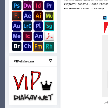
скорости работы. Adobe Photo
высококачественного вывода.
VIP-diakov.net