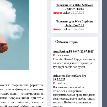
Лицензия для IObit Software
Updater Pro 9.0
Автор:
diakov
22.07.2026
Лицензия для Wise Duplicate
Finder Pro 2.1.9
Автор:
diakov
11.07.2026
Комментарии
AutoSettingsPS 0.6.7 (26.07.2026)
От:
sanyateee
Спасибо Diakov! Трудно следить за
обновлением данного скрипта, а
тут будет всегда под рукой.
Advanced SystemCare Pro
19.5.0.227
От:
coliza
ожество графических форматов.
Вышеизложенное мной не
ля создания фотореалистических
относится к конкретной
окоррекции, коллажирования,
программе,данная прога мне давно
чными изображениями, при этом
не интересна,просто люблю читать
чать на diakov.net, является
коменты.Поймите правильно,не
стей, высокой эффективности и
хочу не