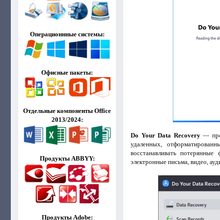
Операционнные системы:
Офисные пакеты:
Отдельные компоненты Office
2013/2024:
Do Your Data Recovery
— прос
удаленных, отформатирован
восстанавливать потерянные 
Продукты ABBYY:
электронные письма, видео, ауд
Продукты Adobe: