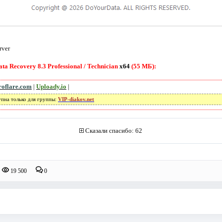
rver
a Recovery 8.3 Professional / Technician
x64
(55 МБ):
roflare.com
|
Uploady.io
|
упна только для группы:
VIP-diakov.net
Сказали спасибо: 62
19 500
0