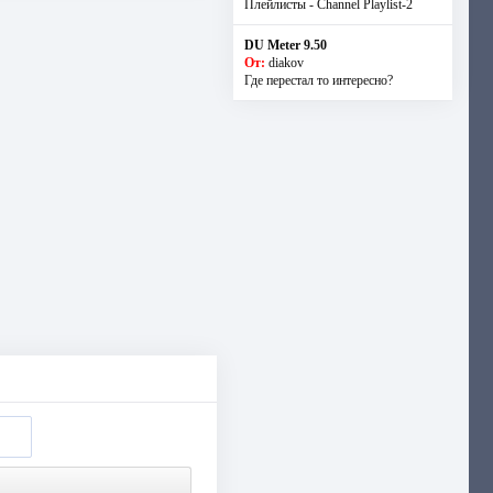
Плейлисты - Channel Playlist-2
DU Meter 9.50
От:
diakov
Где перестал то интересно?