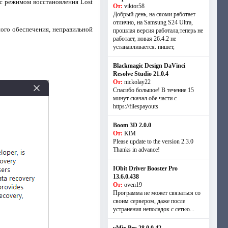
 с режимом восстановления Lost
От:
viktor58
Добрый день, на сяоми работает
отлично, на Samsung S24 Ultra,
ого обеспечения, неправильной
прошлая версия работала,теперь не
работает, новая 26.4.2 не
устанавливается. пишет,
Blackmagic Design DaVinci
Resolve Studio 21.0.4
От:
nickolay22
Спасибо большое! В течение 15
минут скачал обе части с
https://filespayouts
Boom 3D 2.0.0
От:
KiM
Please update to the version 2.3.0
Thanks in advance!
IObit Driver Booster Pro
13.6.0.438
От:
oven19
Программа не может связаться со
своим сервером, даже после
устранения неполадок с сетью...