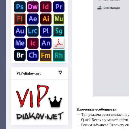
VIP-diakov.net
Ключевые особенности:
— Три режима восстановления
— Quick Recovery может найти 
— Режим Advanced Recovery ска