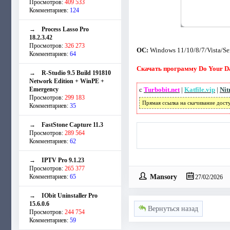
Просмотров:
409 533
Комментариев:
124
→
Process Lasso Pro
18.2.3.42
Просмотров:
326 273
ОС:
Windows 11/10/8/7/Vista/Se
Комментариев:
64
Скачать программу Do Your Dat
→
R-Studio 9.5 Build 191810
Network Edition + WinPE +
Emergency
с
Turbobit.net
|
Katfile.vip
|
Nit
Просмотров:
299 183
Прямая ссылка на скачивание дост
Комментариев:
35
→
FastStone Capture 11.3
Просмотров:
289 564
Комментариев:
62
→
IPTV Pro 9.1.23
Просмотров:
265 377
Mansory
Комментариев:
65
27/02/2026
→
IObit Uninstaller Pro
15.6.0.6
Вернуться назад
Просмотров:
244 754
Комментариев:
59