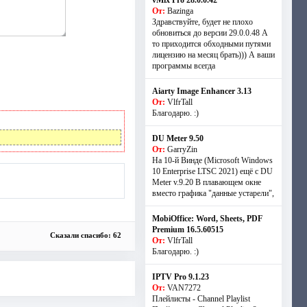
vMix Pro 28.0.0.42
От:
Bazinga
Здравствуйте, будет не плохо
обновиться до версии 29.0.0.48 А
то приходится обходными путями
лицензию на месяц брать))) А ваши
программы всегда
Aiarty Image Enhancer 3.13
От:
VlfrTall
Благодарю. :)
DU Meter 9.50
От:
GarryZin
На 10-й Винде (Microsoft Windows
10 Enterprise LTSC 2021) ещё с DU
Meter v.9.20 В плавающем окне
вместо графика "данные устарели",
MobiOffice: Word, Sheets, PDF
Premium 16.5.60515
Сказали спасибо: 62
От:
VlfrTall
Благодарю. :)
IPTV Pro 9.1.23
От:
VAN7272
Плейлисты - Channel Playlist