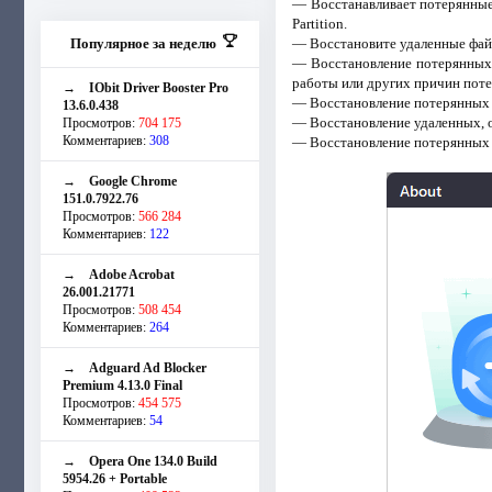
— Восстанавливает потерянные 
Partition.
Популярное за неделю
— Восстановите удаленные файл
— Восстановление потерянных 
работы или других причин пот
→
IObit Driver Booster Pro
— Восстановление потерянных 
13.6.0.438
— Восстановление удаленных, 
Просмотров:
704 175
Комментариев:
308
— Восстановление потерянных д
→
Google Chrome
151.0.7922.76
Просмотров:
566 284
Комментариев:
122
→
Adobe Acrobat
26.001.21771
Просмотров:
508 454
Комментариев:
264
→
Adguard Ad Blocker
Premium 4.13.0 Final
Просмотров:
454 575
Комментариев:
54
→
Opera One 134.0 Build
5954.26 + Portable