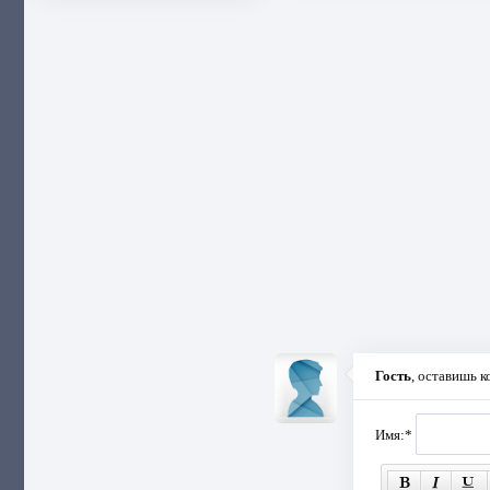
Гость
, оставишь 
Имя:
*