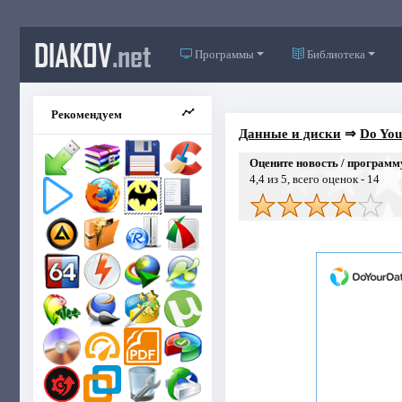
DIAKOV
.net
Программы
Библиотека
Рекомендуем
Данные и диски
⇒
Do You
Оцените новость / программ
4,4
из 5, всего оценок -
14