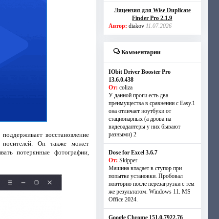
Лицензия для Wise Duplicate
Finder Pro 2.1.9
Автор:
diakov
11.07.2026
Комментарии
IObit Driver Booster Pro
13.6.0.438
От:
coliza
У данной проги есть два
преимущества в сравнении с Easy.1
она отличает ноутбуки от
стационарных (а дрова на
видеоадаптеры у них бывают
 поддерживает восстановление
разными) 2
 носителей. Он также может
ивать потерянные фотографии,
Dose for Excel 3.6.7
От:
Skipper
Машина впадает в ступор при
попытке установки. Пробовал
повторно после перезагрузки с тем
же результатом. Windows 11. MS
Offiсe 2024.
Google Chrome 151.0.7922.76