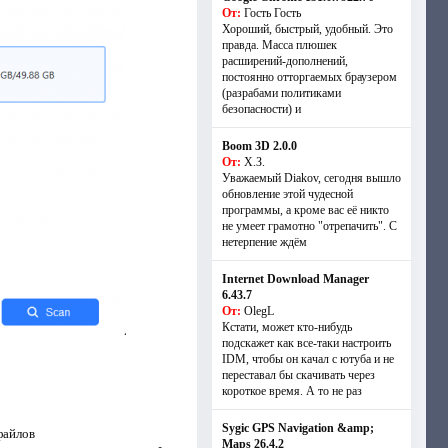
От:
Гость Гость
Хороший, быстрый, удобный. Это
правда. Масса плюшек
расширений-дополнений,
постоянно отторгаемых браузером
(разрабами политиками
безопасности) и
Boom 3D 2.0.0
От:
Х.З.
Уважаемый Diakov, сегодня вышло
обновление этой чудесной
программы, а кроме вас её никто
не умеет грамотно "отрепачить". С
нетерпение ждём
Internet Download Manager
6.43.7
От:
OlegL
Кстати, может кто-нибудь
подскажет как все-таки настроить
IDM, чтобы он качал с ютуба и не
переставал бы скачивать через
короткое время. А то не раз
Sygic GPS Navigation &amp;
файлов
Maps 26.4.2