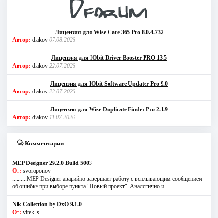
Лицензия для Wise Care 365 Pro 8.0.4.732
Автор:
diakov
07.08.2026
Лицензия для IObit Driver Booster PRO 13.5
Автор:
diakov
22.07.2026
Лицензия для IObit Software Updater Pro 9.0
Автор:
diakov
22.07.2026
Лицензия для Wise Duplicate Finder Pro 2.1.9
Автор:
diakov
11.07.2026
Комментарии
MEP Designer 29.2.0 Build 5003
От:
svoroponov
..........MEP Designer аварийно завершает работу с всплывающим сообщением
об ошибке при выборе пункта "Новый проект". Аналогично и
Nik Collection by DxO 9.1.0
От:
vitek_s