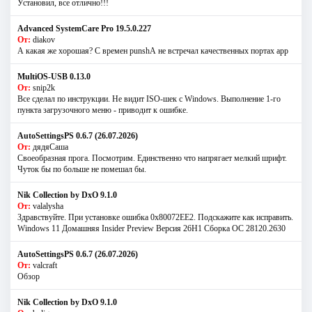
Установил, все отлично!!!
Advanced SystemCare Pro 19.5.0.227
От:
diakov
А какая же хорошая? С времен punshА не встречал качественных портах app
MultiOS-USB 0.13.0
От:
snip2k
Все сделал по инструкции. Не видит ISO-шек с Windows. Выполнение 1-го
пункта загрузочного меню - приводит к ошибке.
AutoSettingsPS 0.6.7 (26.07.2026)
От:
дядяСаша
Своеобразная прога. Посмотрим. Единственно что напрягает мелкий шрифт.
Чуток бы по больше не помешал бы.
Nik Collection by DxO 9.1.0
От:
valalysha
Здравствуйте. При установке ошибка 0х80072EE2. Подскажите как исправить.
Windows 11 Домашняя Insider Preview Версия 26H1 Сборка ОС 28120.2630
AutoSettingsPS 0.6.7 (26.07.2026)
От:
valcraft
Обзор
Nik Collection by DxO 9.1.0