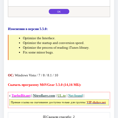
Изменения в версии 5.5.0:
Optimize the Interface.
Optimize the startup and conversion speed.
Optimize the process of reading iTunes library.
Fix some minor bugs.
ОС:
Windows Vista / 7 / 8 / 8.1 / 10
Скачать программу M4VGear 5.5.0 (14,16 МБ):
с
TurboBit.net
|
Nitroflare.com
|
UL.to
|
Not found
|
Прямая ссылка на скачивание доступна только для группы:
VIP-diakov.net
Сказали спасибо: 2