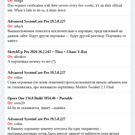
От:
boliga
Dxo requires verification with their servers every few weeks, it's on their official
site. When it fails to do so, it shuts down
Advanced SystemCare Pro 19.5.0.227
От:
zeka.k
Вышеизложенное относится исключительно к порташке, представленной на
данном сайте. Будут другие порташки — будет другой разговор. Порташку от
какого
SketchUp Pro 2026 26.2.243 + Thea + Chaos V-Ray
От:
alivakos
А портативки почему-то нет (?).
Advanced SystemCare Pro 19.5.0.227
От:
coliza
Ставя огромные (по моим понятиям) проги,пользователи начали забывать или
не сталкивались, про маленькую портативку Modern Tweaker 2.1 Final
Opera One 134.0 Build 5954.46 + Portable
От:
oven19
64-bit не скачивается, пишет --ошибка
Advanced SystemCare Pro 19.5.0.227
От:
coliza
К Вашему хорошему коменту хотелось бы одну поправочку -
порташка,порташке рознь.Здесь многое зависит от набитости руки автора