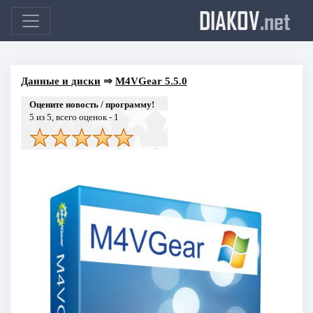
DIAKOV
.net
Данные и диски
⇒
M4VGear 5.5.0
Оцените новость / программу!
5
из 5, всего оценок -
1