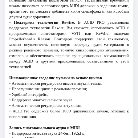
помощью механизма пошаговой записи. Растягивание временной
шкалы позволяет воспроизводить MIDI-дорожки в заданном темпе,
кроме того вы сможете добавлять к ним спецэффекты, как к любым
другим аудиодорожкам.
•
Поддержка технологии Rewire.
В ACID PRO реализована
поддержка технологии Rewire. Вы сможете использовать ACID с
программными синтезаторами VSTi или ReWire, включая
Propellerhead’s Reason. Благодаря поддержке этой технологии,
можно осуществлять потоковую передачу аудио-материалов в
режиме реального времени, точную синхронизацию музыкальных
сэмплов и обеспечивать перенос функциональных возможностей
между ACID и другими приложениями, совместимыми с этой
технологией.
Инновационное создание музыки на основе циклов
• Автоматическая регулировка высоты звука и темпа;
• Прослушивание цикла в реальном времени;
• Удобный интерфейс;
• Поддержка многоканального звука;
• Автоматическая регулировка затухания;
• ACID Pro содержит более 1000 циклических звуков, готовых к
использованию.
Запись многоканального аудио и MIDI
• Поддержка качества звука 24-бит, 192кГц;