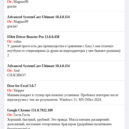
От:
Magnus99
gracias
Advanced SystemCare Ultimate 18.4.0.114
От:
Magnus99
gracias!
IObit Driver Booster Pro 13.6.0.438
От:
coliza
У данной проги есть два преимущества в сравнении с Easy.1 она отличает
ноутбуки от стационарных (а дрова на видеоадаптеры у них бывают разными)
2
Advanced SystemCare Ultimate 18.4.0.114
От:
And
СПАСИБО!!
Dose for Excel 3.6.7
От:
Skipper
Машина впадает в ступор при попытке установки. Пробовал повторно после
перезагрузки с тем же результатом. Windows 11. MS Offiсe 2024.
Google Chrome 151.0.7922.109
От:
Гость Гость
Хороший, быстрый, удобный. Это правда. Масса плюшек расширений-
дополнений, постоянно отторгаемых браузером (разрабами политиками
безопасности) и