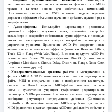
неограниченное количество закольцованных фрагментов и MIDI-
треков в качестве основы для собственных композиций.
Программные синтезаторы VSTi позволят создать звуковые
дорожки с эффектом объемного звучания и добавить звуковой ряд к
видеофильмам.
•
Аудио-эффекты.
Используйте нарастающие резонансы,
применяйте эффект затухания звука, изменяйте настройки
эквалайзера и создавайте собственные аудио-эффекты, с помощью
новых автоматизированных средств настройки параметров и
управления уровнями. Приложение ACID Pro содержит новые
автоматически применяемые эффекты (такие как Resonant Filters,
Track EQ и Flange/Wah Wah/Phase). В состав продукта ACID Pro
также вошли более 20 аудио-эффектов DirectX (в том числе
Amplitude Modulation, Chorus, Delay, Distortion, Flange, Noise Gate,
Reverb и многие другие).
•
Усовершенствованные средства работы с материалами в
формате MIDI.
ACID Pro позволяет просматривать и редактировать
файлы MIDI в специальном окне с изображением клавиатуры
синтезатора. Новый редактор MIDI-файлов позволяет рисовать
ноты и существенно упрощает графическое редактирование
параметров MIDI-фрагментов. Вы также сможете редактировать
сообщения регуляторов непрерывного действия (Continuous
Controller). Используйте внешние MIDI-устройства для записи
MIDI-фрагментов в рамках проекта ACID или добавляйте события с