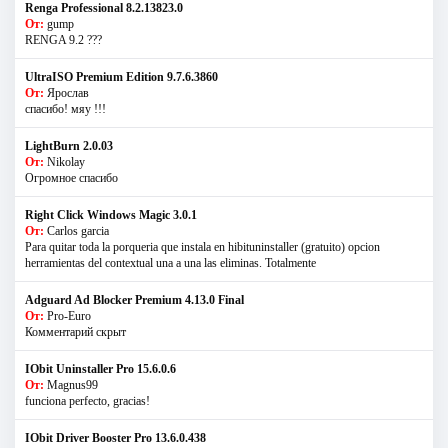
Renga Professional 8.2.13823.0
От:
gump
RENGA 9.2 ???
UltraISO Premium Edition 9.7.6.3860
От:
Ярослав
спасибо! мяу !!!
LightBurn 2.0.03
От:
Nikolay
Огромное спасибо
Right Click Windows Magic 3.0.1
От:
Carlos garcia
Para quitar toda la porqueria que instala en hibituninstaller (gratuito) opcion
herramientas del contextual una a una las eliminas. Totalmente
Adguard Ad Blocker Premium 4.13.0 Final
От:
Pro-Euro
Комментарий скрыт
IObit Uninstaller Pro 15.6.0.6
От:
Magnus99
funciona perfecto, gracias!
IObit Driver Booster Pro 13.6.0.438