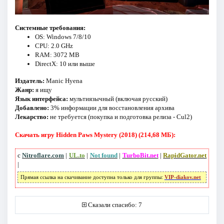
Системные требования:
OS: Windows 7/8/10
CPU: 2.0 GHz
RAM: 3072 MB
DirectX: 10 или выше
Издатель:
Manic Hyena
Жанр:
я ищу
Язык интерфейса:
мультиязычный (включая русский)
Добавлено:
3% информации для восстановления архива
Лекарство:
не требуется (покупка и подготовка релиза - Cul2)
Скачать игру Hidden Paws Mystery (2018) (214,68 МБ):
с
Nitroflare.com
|
UL.to
|
Not found
|
TurboBit.net
|
RapidGator.net
|
Прямая ссылка на скачивание доступна только для группы:
VIP-diakov.net
Сказали спасибо: 7