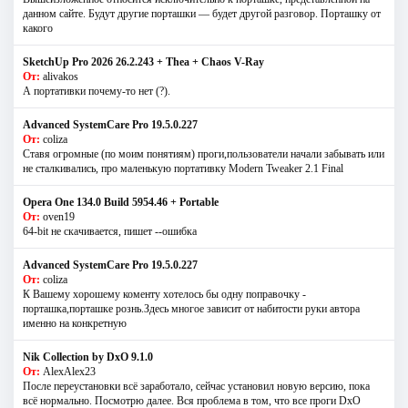
данном сайте. Будут другие порташки — будет другой разговор. Порташку от
какого
SketchUp Pro 2026 26.2.243 + Thea + Chaos V-Ray
От:
alivakos
А портативки почему-то нет (?).
Advanced SystemCare Pro 19.5.0.227
От:
coliza
Ставя огромные (по моим понятиям) проги,пользователи начали забывать или
не сталкивались, про маленькую портативку Modern Tweaker 2.1 Final
Opera One 134.0 Build 5954.46 + Portable
От:
oven19
64-bit не скачивается, пишет --ошибка
Advanced SystemCare Pro 19.5.0.227
От:
coliza
К Вашему хорошему коменту хотелось бы одну поправочку -
порташка,порташке рознь.Здесь многое зависит от набитости руки автора
именно на конкретную
Nik Collection by DxO 9.1.0
От:
AlexAlex23
После переустановки всё заработало, сейчас установил новую версию, пока
всё нормально. Посмотрю далее. Вся проблема в том, что все проги DxO