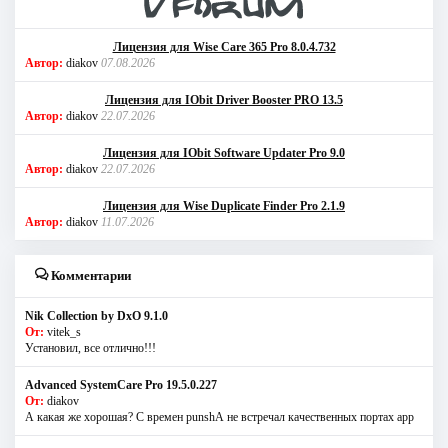
Лицензия для Wise Care 365 Pro 8.0.4.732
Автор:
diakov
07.08.2026
Лицензия для IObit Driver Booster PRO 13.5
Автор:
diakov
22.07.2026
Лицензия для IObit Software Updater Pro 9.0
Автор:
diakov
22.07.2026
Лицензия для Wise Duplicate Finder Pro 2.1.9
Автор:
diakov
11.07.2026
Комментарии
Nik Collection by DxO 9.1.0
От:
vitek_s
Установил, все отлично!!!
Advanced SystemCare Pro 19.5.0.227
От:
diakov
А какая же хорошая? С времен punshА не встречал качественных портах app