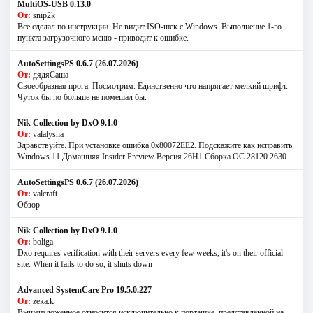
MultiOS-USB 0.13.0
От:
snip2k
Все сделал по инструкции. Не видит ISO-шек с Windows. Выполнение 1-го
пункта загрузочного меню - приводит к ошибке.
AutoSettingsPS 0.6.7 (26.07.2026)
От:
дядяСаша
Своеобразная прога. Посмотрим. Единственно что напрягает мелкий шрифт.
Чуток бы по больше не помешал бы.
Nik Collection by DxO 9.1.0
От:
valalysha
Здравствуйте. При установке ошибка 0х80072EE2. Подскажите как исправить.
Windows 11 Домашняя Insider Preview Версия 26H1 Сборка ОС 28120.2630
AutoSettingsPS 0.6.7 (26.07.2026)
От:
valcraft
Обзор
Nik Collection by DxO 9.1.0
От:
boliga
Dxo requires verification with their servers every few weeks, it's on their official
site. When it fails to do so, it shuts down
Advanced SystemCare Pro 19.5.0.227
От:
zeka.k
Вышеизложенное относится исключительно к порташке, представленной на