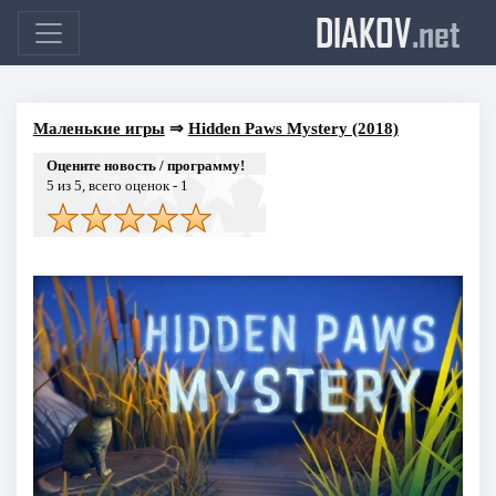
DIAKOV
.net
Маленькие игры
⇒
Hidden Paws Mystery (2018)
Оцените новость / программу!
5
из 5, всего оценок -
1