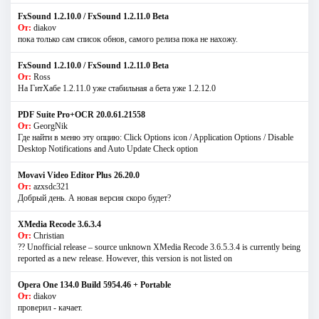
FxSound 1.2.10.0 / FxSound 1.2.11.0 Beta
От:
diakov
пока только сам список обнов, самого релиза пока не нахожу.
FxSound 1.2.10.0 / FxSound 1.2.11.0 Beta
От:
Ross
На ГитХабе 1.2.11.0 уже стабильная а бета уже 1.2.12.0
PDF Suite Pro+OCR 20.0.61.21558
От:
GeorgNik
Где найти в меню эту опцию: Click Options icon / Application Options / Disable
Desktop Notifications and Auto Update Check option
Movavi Video Editor Plus 26.20.0
От:
azxsdc321
Добрый день. А новая версия скоро будет?
XMedia Recode 3.6.3.4
От:
Christian
?? Unofficial release – source unknown XMedia Recode 3.6.5.3.4 is currently being
reported as a new release. However, this version is not listed on
Opera One 134.0 Build 5954.46 + Portable
От:
diakov
проверил - качает.