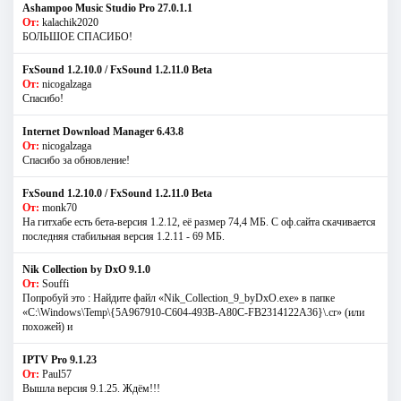
Ashampoo Music Studio Pro 27.0.1.1
От:
kalachik2020
БОЛЬШОЕ СПАСИБО!
FxSound 1.2.10.0 / FxSound 1.2.11.0 Beta
От:
nicogalzaga
Спасибо!
Internet Download Manager 6.43.8
От:
nicogalzaga
Спасибо за обновление!
FxSound 1.2.10.0 / FxSound 1.2.11.0 Beta
От:
monk70
На гитхабе есть бета-версия 1.2.12, её размер 74,4 МБ. С оф.сайта скачивается
последняя стабильная версия 1.2.11 - 69 МБ.
Nik Collection by DxO 9.1.0
От:
Souffi
Попробуй это : Найдите файл «Nik_Collection_9_byDxO.exe» в папке
«C:\Windows\Temp\{5A967910-C604-493B-A80C-FB2314122A36}\.cr» (или
похожей) и
IPTV Pro 9.1.23
От:
Paul57
Вышла версия 9.1.25. Ждём!!!