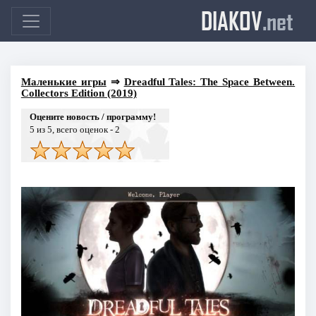
DIAKOV
.net
Маленькие игры
⇒
Dreadful Tales: The Space Between.
Collectors Edition (2019)
Оцените новость / программу!
5
из 5, всего оценок -
2