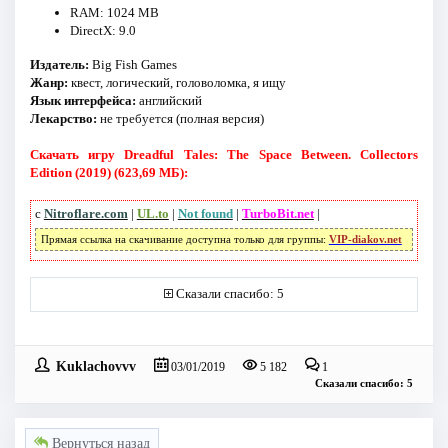
RAM: 1024 MB
DirectX: 9.0
Издатель:
Big Fish Games
Жанр:
квест, логический, головоломка, я ищу
Язык интерфейса:
английский
Лекарство:
не требуется (полная версия)
Скачать игру Dreadful Tales: The Space Between. Collectors
Edition (2019) (623,69 МБ):
с
Nitroflare.com
|
UL.to
|
Not found
|
TurboBit.net
|
Прямая ссылка на скачивание доступна только для группы:
VIP-diakov.net
Сказали спасибо: 5
Kuklachovvv
03/01/2019
5 182
1
Сказали спасибо: 5
Вернуться назад