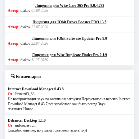
Лицензия для Wise Care 365 Pro 8.0.4.732
Автор:
diakov
07.08.2026
Лицензия для IObit Driver Booster PRO 13.5
Автор:
diakov
22.07.2026
Лицензия для IObit Software Updater Pro 9.0
Автор:
diakov
22.07.2026
Лицензия для Wise Duplicate Finder Pro 2.1.9
Автор:
diakov
11.07.2026
Комментарии
Internet Download Manager 6.43.8
От:
Planeta63_63
Не воспроизводит звук по окончании загрузки.Переустановил версию Internet
Download Manager 6.43.7,всё заработало как было всегда.Звук
появился.Новое
Dehancer Desktop 1.1.0
От:
ambroziastrum
Спасибо, конечно, но у меня тоже комп-астматик))