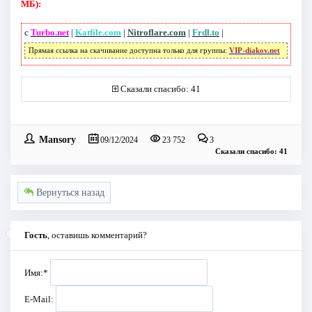
МБ):
с
Turbo.net
|
Katfile.com
|
Nitroflare.com
|
Frdl.to
|
Прямая ссылка на скачивание доступна только для группы:
VIP-diakov.net
Сказали спасибо: 41
Mansory
09/12/2024
23 752
3
Сказали спасибо: 41
Вернуться назад
Гость
, оставишь комментарий?
Имя:
*
E-Mail: