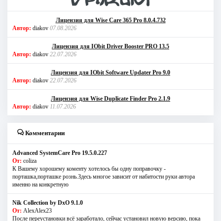
Лицензия для Wise Care 365 Pro 8.0.4.732
Автор:
diakov
07.08.2026
Лицензия для IObit Driver Booster PRO 13.5
Автор:
diakov
22.07.2026
Лицензия для IObit Software Updater Pro 9.0
Автор:
diakov
22.07.2026
Лицензия для Wise Duplicate Finder Pro 2.1.9
Автор:
diakov
11.07.2026
Комментарии
Advanced SystemCare Pro 19.5.0.227
От:
coliza
К Вашему хорошему коменту хотелось бы одну поправочку -
порташка,порташке рознь.Здесь многое зависит от набитости руки автора
именно на конкретную
Nik Collection by DxO 9.1.0
От:
AlexAlex23
После переустановки всё заработало, сейчас установил новую версию, пока