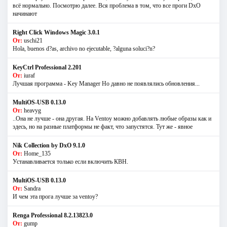
всё нормально. Посмотрю далее. Вся проблема в том, что все проги DxO
начинают
Right Click Windows Magic 3.0.1
От:
uschi21
Hola, buenos d?as, archivo no ejecutable, ?alguna soluci?n?
KeyCtrl Professional 2.201
От:
iuraf
Лучшая программа - Key Manager Но давно не появлялись обновления...
MultiOS-USB 0.13.0
От:
heavyg
..Она не лучше - она другая. На Ventoy можно добавлять любые образы как и
здесь, но на разные платформы не факт, что запустятся. Тут же - явное
Nik Collection by DxO 9.1.0
От:
Home_135
Устанавливается только если включить КВН.
MultiOS-USB 0.13.0
От:
Sandra
И чем эта прога лучше за ventoy?
Renga Professional 8.2.13823.0
От:
gump