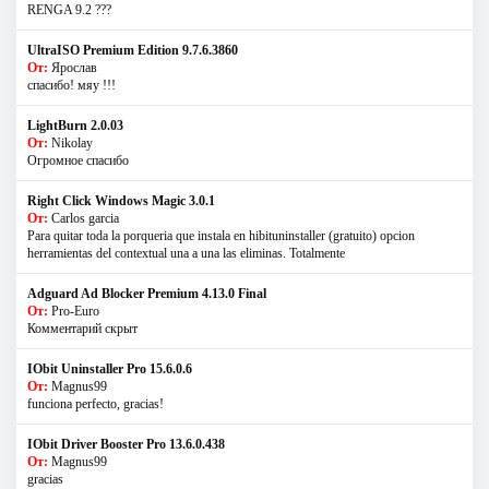
RENGA 9.2 ???
UltraISO Premium Edition 9.7.6.3860
От:
Ярослав
спасибо! мяу !!!
LightBurn 2.0.03
От:
Nikolay
Огромное спасибо
Right Click Windows Magic 3.0.1
От:
Carlos garcia
Para quitar toda la porqueria que instala en hibituninstaller (gratuito) opcion
herramientas del contextual una a una las eliminas. Totalmente
Adguard Ad Blocker Premium 4.13.0 Final
От:
Pro-Euro
Комментарий скрыт
IObit Uninstaller Pro 15.6.0.6
От:
Magnus99
funciona perfecto, gracias!
IObit Driver Booster Pro 13.6.0.438
От:
Magnus99
gracias