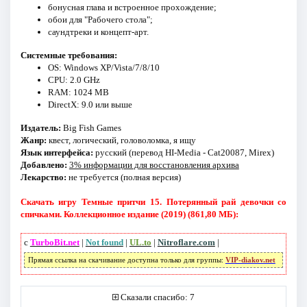
бонусная глава и встроенное прохождение;
обои для "Рабочего стола";
саундтреки и концепт-арт.
Системные требования:
OS: Windows XP/Vista/7/8/10
CPU: 2.0 GHz
RAM: 1024 MB
DirectX: 9.0 или выше
Издатель:
Big Fish Games
Жанр:
квест, логический, головоломка, я ищу
Язык интерфейса:
русский (перевод HI-Media - Cat20087, Mirex)
Добавлено:
3% информации для восстановления архива
Лекарство:
не требуется (полная версия)
Скачать игру Темные притчи 15. Потерянный рай девочки со
спичками. Коллекционное издание (2019) (861,80 МБ):
с
TurboBit.net
|
Not found
|
UL.to
|
Nitroflare.com
|
Прямая ссылка на скачивание доступна только для группы:
VIP-diakov.net
Сказали спасибо: 7