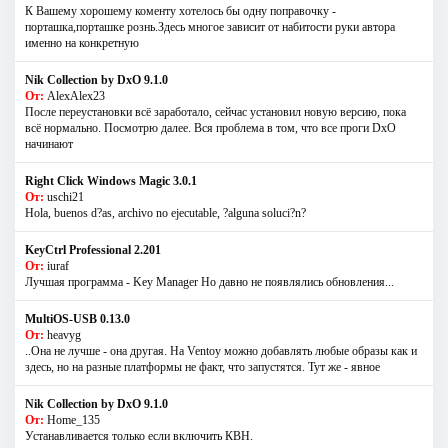
К Вашему хорошему коменту хотелось бы одну поправочку -
порташка,порташке рознь.Здесь многое зависит от набитости руки автора
именно на конкретную
Nik Collection by DxO 9.1.0
От:
AlexAlex23
После переустановки всё заработало, сейчас установил новую версию, пока
всё нормально. Посмотрю далее. Вся проблема в том, что все проги DxO
начинают
Right Click Windows Magic 3.0.1
От:
uschi21
Hola, buenos d?as, archivo no ejecutable, ?alguna soluci?n?
KeyCtrl Professional 2.201
От:
iuraf
Лучшая программа - Key Manager Но давно не появлялись обновления...
MultiOS-USB 0.13.0
От:
heavyg
..Она не лучше - она другая. На Ventoy можно добавлять любые образы как и
здесь, но на разные платформы не факт, что запустятся. Тут же - явное
Nik Collection by DxO 9.1.0
От:
Home_135
Устанавливается только если включить КВН.