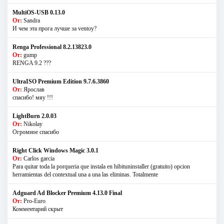
MultiOS-USB 0.13.0
От:
Sandra
И чем эта прога лучше за ventoy?
Renga Professional 8.2.13823.0
От:
gump
RENGA 9.2 ???
UltraISO Premium Edition 9.7.6.3860
От:
Ярослав
спасибо! мяу !!!
LightBurn 2.0.03
От:
Nikolay
Огромное спасибо
Right Click Windows Magic 3.0.1
От:
Carlos garcia
Para quitar toda la porqueria que instala en hibituninstaller (gratuito) opcion
herramientas del contextual una a una las eliminas. Totalmente
Adguard Ad Blocker Premium 4.13.0 Final
От:
Pro-Euro
Комментарий скрыт