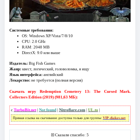
Системные требования:
OS: Windows XP/Vista/7/8/10
CPU: 2.0 GHz
RAM: 2048 MB
DirectX: 9.0 или выше
Издатель:
Big Fish Games
Жанр:
квест, логический, головоломка, я ищу
Язык интерфейса:
английский
Лекарство:
не требуется (полная версия)
Скачать игру Redemption Cemetery 13: The Cursed Mark.
Collectors Edition (2019) (981,63 МБ):
с
TurboBit.net
|
Not found
|
Nitroflare.com
|
UL.to
|
Прямая ссылка на скачивание доступна только для группы:
VIP-diakov.net
Сказали спасибо: 5