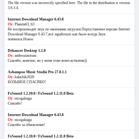
The file version was incorrectly specified here. The file in the distribution is version
3.6.3.4.
Internet Download Manager 6.43.8
От:
Planeta63_63
Не воспроизводит звук по окончании загрузки.Переустановил версию Internet
Download Manager 6.43.7,всё заработало как было всегда.Звук
появился.Новое
Dehancer Desktop 1.1.0
От:
ambroziastrum
Спасибо, конечно, но у меня тоже комп-астматик))
Ashampoo Music Studio Pro 27.0.1.1
От:
kalachik2020
БОЛЬШОЕ СПАСИБО!
FxSound 1.2.10.0 / FxSound 1.2.11.0 Beta
От:
nicogalzaga
Спасибо!
Internet Download Manager 6.43.8
От:
nicogalzaga
Спасибо за обновление!
FxSound 1.2.10.0 / FxSound 1.2.11.0 Beta