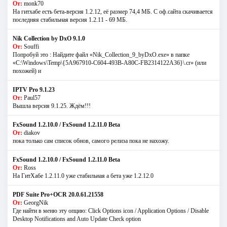
От:
monk70
На гитхабе есть бета-версия 1.2.12, её размер 74,4 МБ. С оф.сайта скачивается
последняя стабильная версия 1.2.11 - 69 МБ.
Nik Collection by DxO 9.1.0
От:
Souffi
Попробуй это : Найдите файл «Nik_Collection_9_byDxO.exe» в папке
«C:\Windows\Temp\{5A967910-C604-493B-A80C-FB2314122A36}\.cr» (или
похожей) и
IPTV Pro 9.1.23
От:
Paul57
Вышла версия 9.1.25. Ждём!!!
FxSound 1.2.10.0 / FxSound 1.2.11.0 Beta
От:
diakov
пока только сам список обнов, самого релиза пока не нахожу.
FxSound 1.2.10.0 / FxSound 1.2.11.0 Beta
От:
Ross
На ГитХабе 1.2.11.0 уже стабильная а бета уже 1.2.12.0
PDF Suite Pro+OCR 20.0.61.21558
От:
GeorgNik
Где найти в меню эту опцию: Click Options icon / Application Options / Disable
Desktop Notifications and Auto Update Check option