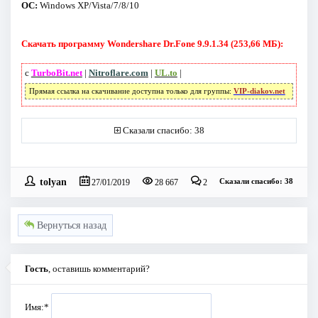
ОС:
Windows XP/Vista/7/8/10
Скачать программу Wondershare Dr.Fone 9.9.1.34 (253,66 МБ):
с
TurboBit.net
|
Nitroflare.com
|
UL.to
|
Прямая ссылка на скачивание доступна только для группы:
VIP-diakov.net
Сказали спасибо: 38
tolyan
Сказали спасибо: 38
27/01/2019
28 667
2
Вернуться назад
Гость
, оставишь комментарий?
Имя:
*