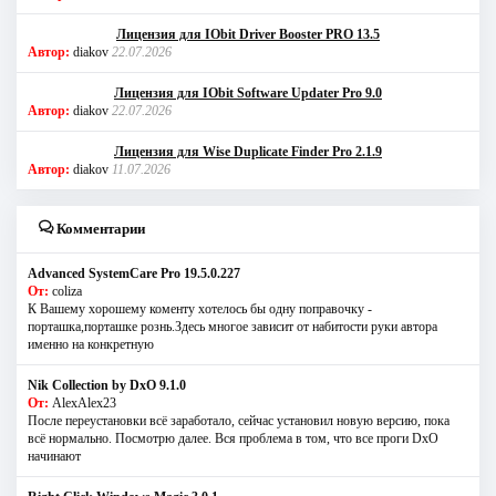
Лицензия для IObit Driver Booster PRO 13.5
Автор:
diakov
22.07.2026
Лицензия для IObit Software Updater Pro 9.0
Автор:
diakov
22.07.2026
Лицензия для Wise Duplicate Finder Pro 2.1.9
Автор:
diakov
11.07.2026
Комментарии
Advanced SystemCare Pro 19.5.0.227
От:
coliza
К Вашему хорошему коменту хотелось бы одну поправочку -
порташка,порташке рознь.Здесь многое зависит от набитости руки автора
именно на конкретную
Nik Collection by DxO 9.1.0
От:
AlexAlex23
После переустановки всё заработало, сейчас установил новую версию, пока
всё нормально. Посмотрю далее. Вся проблема в том, что все проги DxO
начинают