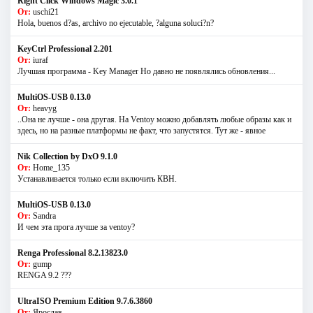
Right Click Windows Magic 3.0.1
От:
uschi21
Hola, buenos d?as, archivo no ejecutable, ?alguna soluci?n?
KeyCtrl Professional 2.201
От:
iuraf
Лучшая программа - Key Manager Но давно не появлялись обновления...
MultiOS-USB 0.13.0
От:
heavyg
..Она не лучше - она другая. На Ventoy можно добавлять любые образы как и
здесь, но на разные платформы не факт, что запустятся. Тут же - явное
Nik Collection by DxO 9.1.0
От:
Home_135
Устанавливается только если включить КВН.
MultiOS-USB 0.13.0
От:
Sandra
И чем эта прога лучше за ventoy?
Renga Professional 8.2.13823.0
От:
gump
RENGA 9.2 ???
UltraISO Premium Edition 9.7.6.3860
От:
Ярослав