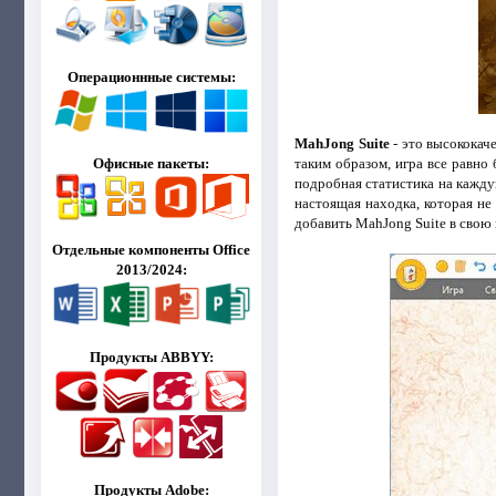
Операционнные системы:
MahJong Suite
- это высококач
таким образом, игра все равно
Офисные пакеты:
подробная статистика на кажд
настоящая находка, которая не
добавить MahJong Suite в свою
Отдельные компоненты Office
2013/2024:
Продукты ABBYY:
Продукты Adobe: