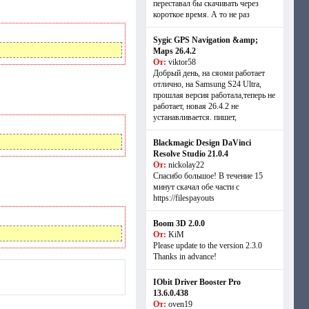
переставал бы скачивать через
короткое время. А то не раз
Sygic GPS Navigation &amp;
Maps 26.4.2
От:
viktor58
Добрый день, на сяоми работает
отлично, на Samsung S24 Ultra,
прошлая версия работала,теперь не
работает, новая 26.4.2 не
устанавливается. пишет,
Blackmagic Design DaVinci
Resolve Studio 21.0.4
От:
nickolay22
Спасибо большое! В течение 15
минут скачал обе части с
https://filespayouts
Boom 3D 2.0.0
От:
KiM
Please update to the version 2.3.0
Thanks in advance!
IObit Driver Booster Pro
13.6.0.438
От:
oven19