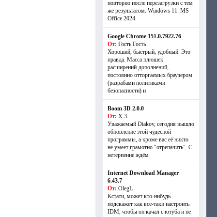
повторно после перезагрузки с тем
же результатом. Windows 11. MS
Offiсe 2024.
Google Chrome 151.0.7922.76
От:
Гость Гость
Хороший, быстрый, удобный. Это
правда. Масса плюшек
расширений-дополнений,
постоянно отторгаемых браузером
(разрабами политиками
безопасности) и
Boom 3D 2.0.0
От:
Х.З.
Уважаемый Diakov, сегодня вышло
обновление этой чудесной
программы, а кроме вас её никто
не умеет грамотно "отрепачить". С
нетерпение ждём
Internet Download Manager
6.43.7
От:
OlegL
Кстати, может кто-нибудь
подскажет как все-таки настроить
IDM, чтобы он качал с ютуба и не