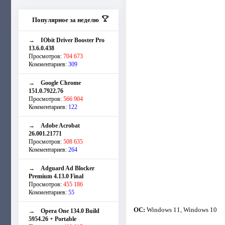
Популярное за неделю
→
IObit Driver Booster Pro
13.6.0.438
Просмотров:
704 673
Комментариев:
309
→
Google Chrome
151.0.7922.76
Просмотров:
566 904
Комментариев:
122
→
Adobe Acrobat
26.001.21771
Просмотров:
508 635
Комментариев:
264
→
Adguard Ad Blocker
Premium 4.13.0 Final
Просмотров:
455 186
Комментариев:
55
ОС:
Windows 11, Windows 10
→
Opera One 134.0 Build
5954.26 + Portable