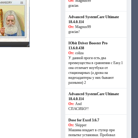
От:
Magnus99
gracias
Advanced SystemCare Ultimate
18.4.0.114
От:
Magnus99
gracias!
IObit Driver Booster Pro
13.6.0.438
От:
coliza
У данной проги есть два
преимущества в сравнении с Easy.1
она отличает ноутбуки от
стационарных (а дрова на
видеоадаптеры у них бывают
разными) 2
Advanced SystemCare Ultimate
18.4.0.114
От:
And
СПАСИБО!!
Dose for Excel 3.6.7
От:
Skipper
Машина впадает в ступор при
попытке установки. Пробовал