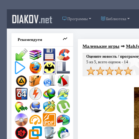
DIAKOV
.net
Программы
Библиотека
Рекомендуем
Маленькие игры
⇒
MahJo
Оцените новость / программ
5
из 5, всего оценок -
14