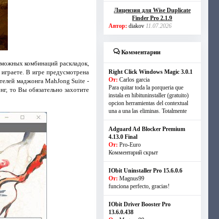
Лицензия для Wise Duplicate
Finder Pro 2.1.9
Автор:
diakov
11.07.2026
Комментарии
озможных комбинаций раскладок,
 играете. В игре предусмотрена
Right Click Windows Magic 3.0.1
От:
Carlos garcia
елей маджонга MahJong Suite -
Para quitar toda la porqueria que
нг, то Вы обязательно захотите
instala en hibituninstaller (gratuito)
opcion herramientas del contextual
una a una las eliminas. Totalmente
Adguard Ad Blocker Premium
4.13.0 Final
От:
Pro-Euro
Комментарий скрыт
IObit Uninstaller Pro 15.6.0.6
От:
Magnus99
funciona perfecto, gracias!
IObit Driver Booster Pro
13.6.0.438