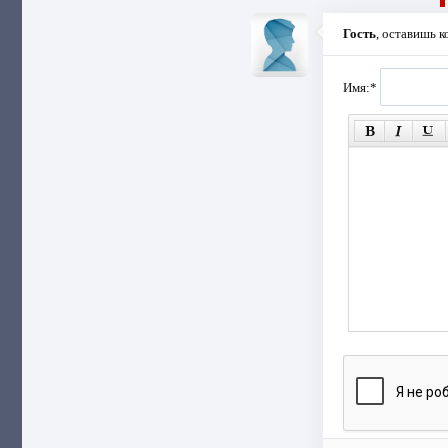
Гость
, оставишь 
Имя:
*