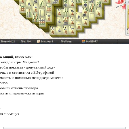
 опций, таких как:
 каждой игры Маджонг!
чтобы показать «допустимый ход»
очков и статистика с 3D-графикой
е макеты с помощью менеджера макетов
фонов
уровней отмены/повтора
ужать и перезапускать игры
ы
ая анимация