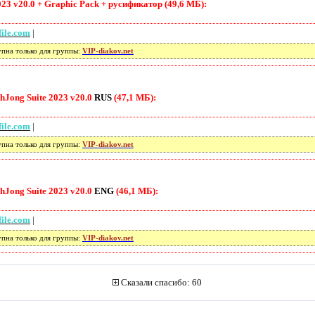
23 v20.0 + Graphic Pack + русификатор (49,6 МБ):
file.com
|
упна только для группы:
VIP-diakov.net
Jong Suite 2023 v20.0
RUS
(47,1 МБ):
file.com
|
упна только для группы:
VIP-diakov.net
Jong Suite 2023 v20.0
ENG
(46,1 МБ):
file.com
|
упна только для группы:
VIP-diakov.net
Сказали спасибо: 60