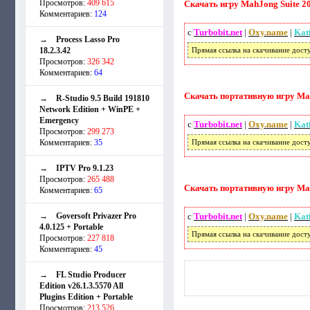
Просмотров:
409 615
Скачать игру MahJong Suite 20
Комментариев:
124
с
Turbobit.net
|
Oxy.name
|
Kat
→
Process Lasso Pro
18.2.3.42
Прямая ссылка на скачивание дост
Просмотров:
326 342
Комментариев:
64
Скачать портативную игру Mah
→
R-Studio 9.5 Build 191810
Network Edition + WinPE +
Emergency
с
Turbobit.net
|
Oxy.name
|
Kat
Просмотров:
299 273
Комментариев:
35
Прямая ссылка на скачивание дост
→
IPTV Pro 9.1.23
Просмотров:
265 488
Скачать портативную игру Mah
Комментариев:
65
→
Goversoft Privazer Pro
с
Turbobit.net
|
Oxy.name
|
Kat
4.0.125 + Portable
Прямая ссылка на скачивание дост
Просмотров:
227 818
Комментариев:
45
→
FL Studio Producer
Edition v26.1.3.5570 All
Plugins Edition + Portable
Просмотров:
213 526