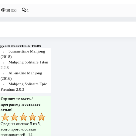
29 366
1
ругие новости по теме:
→
Summertime Mahjong
(2018)
→
Mahjong Solitaire Titan
2.2.3
→
All-in-One Mahjong
(2016)
→
Mahjong Solitaire Epic
Premium 2.0.3
Оцените новость /
программу и оставьте
отзыв!
Средняя оценка:
5
из 5,
всего проголосовало
пользователей -
14