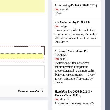
AutoSettingsPS 0.6.7 (26.07.2026)
От:
valcraft
Обзор
Nik Collection by DxO 9.1.0
От:
boliga
Dxo requires verification with their
servers every few weeks, it's on their
official site. When it fails to do so, it
shuts down
Advanced SystemCare Pro
19.5.0.227
От:
zeka.k
Вышеизложенное относится
исключительно к порташке,
представленной на данном сайте.
Будут другие порташки — будет
другой разговор. Порташку от
какого
Сказали спасибо: 17
SketchUp Pro 2026 26.2.243 +
Thea + Chaos V-Ray
От:
alivakos
А портативки почему-то нет (?).