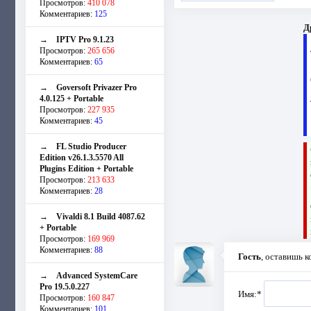
Просмотров:
410 078
Комментариев:
125
Д
→
IPTV Pro 9.1.23
Просмотров:
265 656
Комментариев:
65
→
Goversoft Privazer Pro
4.0.125 + Portable
Просмотров:
227 935
Комментариев:
45
→
FL Studio Producer
Edition v26.1.3.5570 All
Plugins Edition + Portable
Просмотров:
213 633
Комментариев:
28
→
Vivaldi 8.1 Build 4087.62
+ Portable
Просмотров:
169 969
Комментариев:
88
Гость
, оставишь 
→
Advanced SystemCare
Pro 19.5.0.227
Имя:
*
Просмотров:
160 847
Комментариев:
101