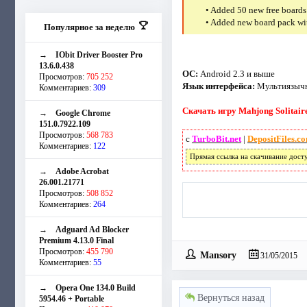
• Added 50 new free boards
• Added new board pack wi
Популярное за неделю
→
IObit Driver Booster Pro
13.6.0.438
ОС:
Android 2.3 и выше
Просмотров:
705 252
Язык интерфейса:
Mультиязыч
Комментариев:
309
Скачать игру Mahjong Solitaire
→
Google Chrome
151.0.7922.109
Просмотров:
568 783
с
TurboBit.net
|
DepositFiles.c
Комментариев:
122
Прямая ссылка на скачивание дост
→
Adobe Acrobat
26.001.21771
Просмотров:
508 852
Комментариев:
264
→
Adguard Ad Blocker
Premium 4.13.0 Final
Просмотров:
455 790
Mansory
31/05/2015
Комментариев:
55
→
Opera One 134.0 Build
Вернуться назад
5954.46 + Portable