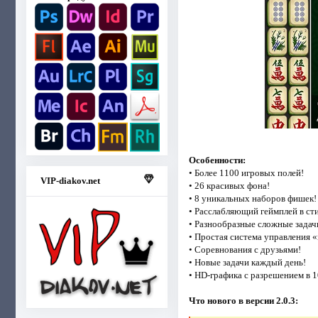
Особенности:
• Более 1100 игровых полей!
VIP-diakov.net
• 26 красивых фона!
• 8 уникальных наборов фишек!
• Расслабляющий геймплей в сти
• Разнообразные сложные задач
• Простая система управления 
• Соревнования с друзьями!
• Новые задачи каждый день!
• HD-графика с разрешением в 1
Что нового в версии 2.0.3: