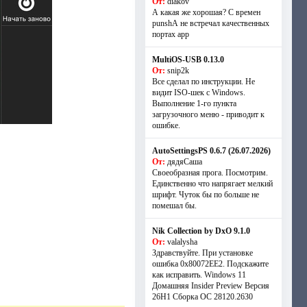
От:
diakov
А какая же хорошая? С времен
punshА не встречал качественных
портах app
MultiOS-USB 0.13.0
От:
snip2k
Все сделал по инструкции. Не
видит ISO-шек с Windows.
Выполнение 1-го пункта
загрузочного меню - приводит к
ошибке.
AutoSettingsPS 0.6.7 (26.07.2026)
От:
дядяСаша
Своеобразная прога. Посмотрим.
Единственно что напрягает мелкий
шрифт. Чуток бы по больше не
помешал бы.
Nik Collection by DxO 9.1.0
От:
valalysha
Здравствуйте. При установке
ошибка 0х80072EE2. Подскажите
как исправить. Windows 11
Домашняя Insider Preview Версия
26H1 Сборка ОС 28120.2630