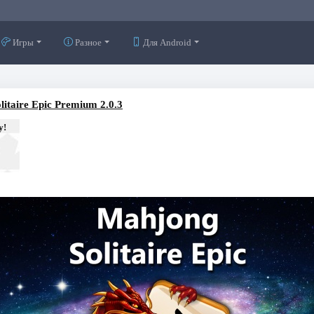
Игры
Разное
Для Android
itaire Epic Premium 2.0.3
у!