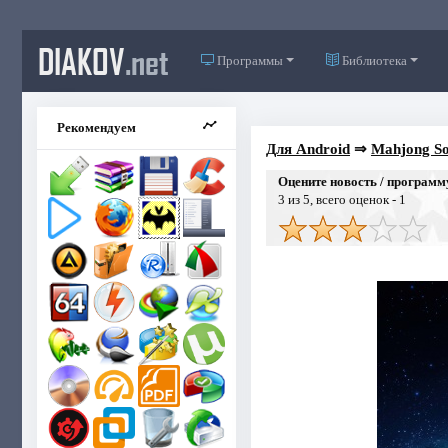
DIAKOV
.net
Программы
Библиотека
Рекомендуем
Для Android
⇒
Mahjong Sol
Оцените новость / программ
3
из 5, всего оценок -
1