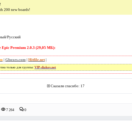
!
th 200 new boards!
ный/Русский
 Epic Premium 2.0.3 (29,05 МБ):
om
|
Gboxes.com
|
Hitfile.net
|
упна только для группы:
VIP-diakov.net
Сказали спасибо: 17
7 264
0