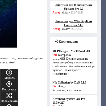
Лицензия для IObit Software
Updater Pro 9.0
Автор:
diakov
22.07.2026
Лицензия для Wise Duplicate
Finder Pro 2.1.9
Автор:
diakov
11.07.2026
Комментарии
MEP Designer 29.2.0 Build 5003
От:
svoroponov
имо от того, сколько свободного
..........MEP Designer аварийно
омпаньоном!
завершает работу с всплывающим
сообщением об ошибке при выборе
пункта "Новый проект".
Аналогично и
Nik Collection by DxO 9.1.0
От:
vitek_s
Установил, все отлично!!!
Advanced SystemCare Pro
19.5.0.227