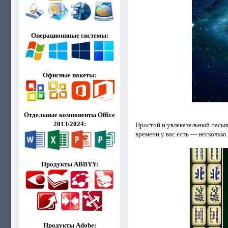
Операционнные системы:
Офисные пакеты:
Отдельные компоненты Office
2013/2024:
Простой и увлекательный пась
времени у вас есть — несколько
Продукты ABBYY:
Продукты Adobe: