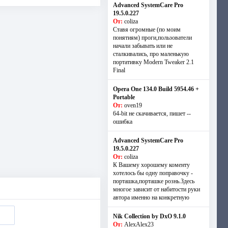
Advanced SystemCare Pro
19.5.0.227
От:
coliza
Ставя огромные (по моим
понятиям) проги,пользователи
начали забывать или не
сталкивались, про маленькую
портативку Modern Tweaker 2.1
Final
Opera One 134.0 Build 5954.46 +
Portable
От:
oven19
64-bit не скачивается, пишет --
ошибка
Advanced SystemCare Pro
19.5.0.227
От:
coliza
К Вашему хорошему коменту
хотелось бы одну поправочку -
порташка,порташке рознь.Здесь
многое зависит от набитости руки
автора именно на конкретную
Nik Collection by DxO 9.1.0
От:
AlexAlex23