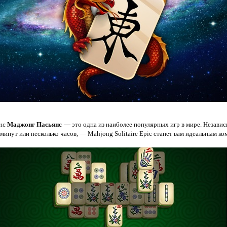
янс
Маджонг Пасьянс
— это одна из наиболее популярных игр в мире. Независ
 минут или несколько часов, — Mahjong Solitaire Epic станет вам идеальным к