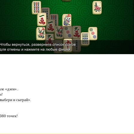
ле «дзен».
и!
«выбери и сыграй».
080 точек!