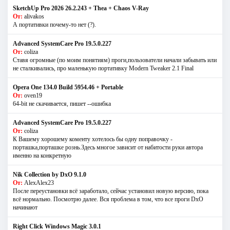
SketchUp Pro 2026 26.2.243 + Thea + Chaos V-Ray
От:
alivakos
А портативки почему-то нет (?).
Advanced SystemCare Pro 19.5.0.227
От:
coliza
Ставя огромные (по моим понятиям) проги,пользователи начали забывать или
не сталкивались, про маленькую портативку Modern Tweaker 2.1 Final
Opera One 134.0 Build 5954.46 + Portable
От:
oven19
64-bit не скачивается, пишет --ошибка
Advanced SystemCare Pro 19.5.0.227
От:
coliza
К Вашему хорошему коменту хотелось бы одну поправочку -
порташка,порташке рознь.Здесь многое зависит от набитости руки автора
именно на конкретную
Nik Collection by DxO 9.1.0
От:
AlexAlex23
После переустановки всё заработало, сейчас установил новую версию, пока
всё нормально. Посмотрю далее. Вся проблема в том, что все проги DxO
начинают
Right Click Windows Magic 3.0.1