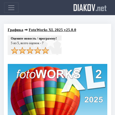
DIAKOV
.net
Графика
⇒
FotoWorks XL 2025 v25.0.0
Оцените новость / программу!
5
из 5, всего оценок -
7