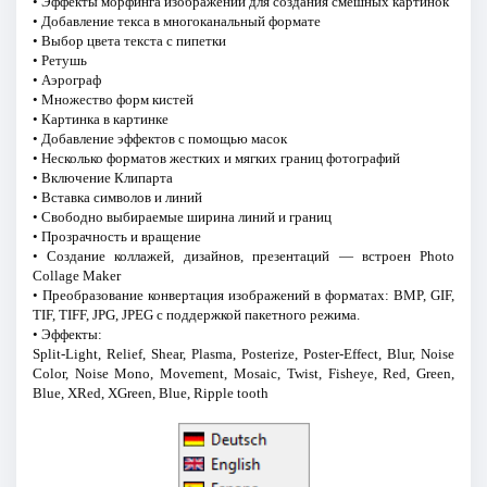
• Эффекты морфинга изображений для создания смешных картинок
• Добавление текса в многоканальный формате
• Выбор цвета текста с пипетки
• Ретушь
• Аэрограф
• Множество форм кистей
• Картинка в картинке
• Добавление эффектов с помощью масок
• Несколько форматов жестких и мягких границ фотографий
• Включение Клипарта
• Вставка символов и линий
• Свободно выбираемые ширина линий и границ
• Прозрачность и вращение
• Создание коллажей, дизайнов, презентаций — встроен Photo
Collage Maker
• Преобразование конвертация изображений в форматах: BMP, GIF,
TIF, TIFF, JPG, JPEG с поддержкой пакетного режима.
• Эффекты:
Split-Light, Relief, Shear, Plasma, Posterize, Poster-Effect, Blur, Noise
Color, Noise Mono, Movement, Mosaic, Twist, Fisheye, Red, Green,
Blue, XRed, XGreen, Blue, Ripple tooth