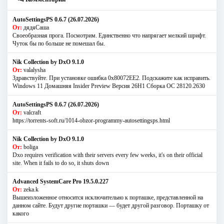
AutoSettingsPS 0.6.7 (26.07.2026)
От:
дядяСаша
Своеобразная прога. Посмотрим. Единственно что напрягает мелкий шрифт.
Чуток бы по больше не помешал бы.
Nik Collection by DxO 9.1.0
От:
valalysha
Здравствуйте. При установке ошибка 0х80072EE2. Подскажите как исправить.
Windows 11 Домашняя Insider Preview Версия 26H1 Сборка ОС 28120.2630
AutoSettingsPS 0.6.7 (26.07.2026)
От:
valcraft
https://torrents-soft.ru/1014-obzor-programmy-autosettingsps.html
Nik Collection by DxO 9.1.0
От:
boliga
Dxo requires verification with their servers every few weeks, it's on their official
site. When it fails to do so, it shuts down
Advanced SystemCare Pro 19.5.0.227
От:
zeka.k
Вышеизложенное относится исключительно к порташке, представленной на
данном сайте. Будут другие порташки — будет другой разговор. Порташку от
какого