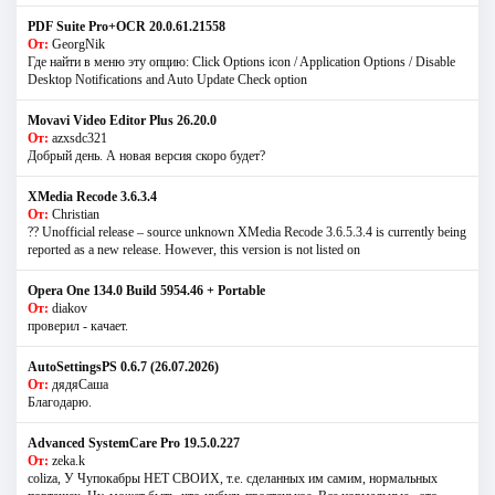
PDF Suite Pro+OCR 20.0.61.21558
От:
GeorgNik
Где найти в меню эту опцию: Click Options icon / Application Options / Disable
Desktop Notifications and Auto Update Check option
Movavi Video Editor Plus 26.20.0
От:
azxsdc321
Добрый день. А новая версия скоро будет?
XMedia Recode 3.6.3.4
От:
Christian
?? Unofficial release – source unknown XMedia Recode 3.6.5.3.4 is currently being
reported as a new release. However, this version is not listed on
Opera One 134.0 Build 5954.46 + Portable
От:
diakov
проверил - качает.
AutoSettingsPS 0.6.7 (26.07.2026)
От:
дядяСаша
Благодарю.
Advanced SystemCare Pro 19.5.0.227
От:
zeka.k
coliza, У Чупокабры НЕТ СВОИХ, т.е. сделанных им самим, нормальных