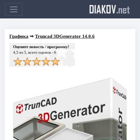
DIAKOV
.net
Графика
⇒
Truncad 3DGenerator 14.0.6
Оцените новость / программу!
4,5
из 5, всего оценок -
6