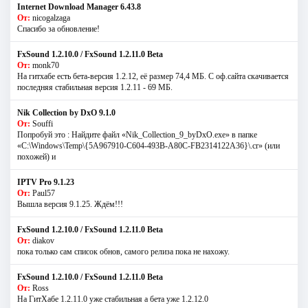
Internet Download Manager 6.43.8
От:
nicogalzaga
Спасибо за обновление!
FxSound 1.2.10.0 / FxSound 1.2.11.0 Beta
От:
monk70
На гитхабе есть бета-версия 1.2.12, её размер 74,4 МБ. С оф.сайта скачивается
последняя стабильная версия 1.2.11 - 69 МБ.
Nik Collection by DxO 9.1.0
От:
Souffi
Попробуй это : Найдите файл «Nik_Collection_9_byDxO.exe» в папке
«C:\Windows\Temp\{5A967910-C604-493B-A80C-FB2314122A36}\.cr» (или
похожей) и
IPTV Pro 9.1.23
От:
Paul57
Вышла версия 9.1.25. Ждём!!!
FxSound 1.2.10.0 / FxSound 1.2.11.0 Beta
От:
diakov
пока только сам список обнов, самого релиза пока не нахожу.
FxSound 1.2.10.0 / FxSound 1.2.11.0 Beta
От:
Ross
На ГитХабе 1.2.11.0 уже стабильная а бета уже 1.2.12.0