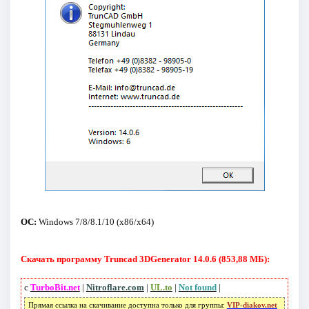
ОС:
Windows 7/8/8.1/10 (x86/x64)
Скачать программу Truncad 3DGenerator 14.0.6 (853,88 МБ):
с
TurboBit.net
|
Nitroflare.com
|
UL.to
|
Not found
|
Прямая ссылка на скачивание доступна только для группы:
VIP-diakov.net