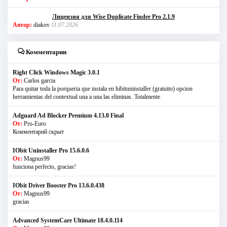
Лицензия для Wise Duplicate Finder Pro 2.1.9
Автор:
diakov
11.07.2026
Комментарии
Right Click Windows Magic 3.0.1
От:
Carlos garcia
Para quitar toda la porqueria que instala en hibituninstaller (gratuito) opcion
herramientas del contextual una a una las eliminas. Totalmente
Adguard Ad Blocker Premium 4.13.0 Final
От:
Pro-Euro
Комментарий скрыт
IObit Uninstaller Pro 15.6.0.6
От:
Magnus99
funciona perfecto, gracias!
IObit Driver Booster Pro 13.6.0.438
От:
Magnus99
gracias
Advanced SystemCare Ultimate 18.4.0.114