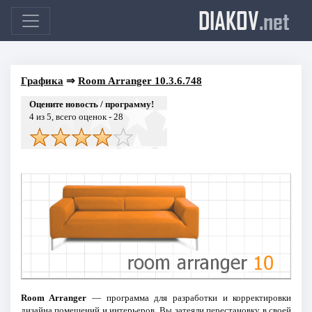
DIAKOV
.net
Графика
⇒
Room Arranger 10.3.6.748
Оцените новость / программу!
4
из 5, всего оценок -
28
Room Arranger
— программа для разработки и корректировки
дизайна помещений и интерьеров. Вы затеяли перестановку в своей