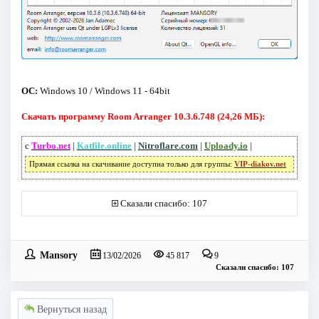
ОС:
Windows 10 / Windows 11 - 64bit
Скачать программу Room Arranger 10.3.6.748 (24,26 МБ):
с
Turbo.net
|
Katfile.online
|
Nitroflare.com
|
Uploady.io
|
Прямая ссылка на скачивание доступна только для группы:
VIP-diakov.net
Сказали спасибо: 107
Mansory
13/02/2026
45 817
9
Сказали спасибо: 107
Вернуться назад