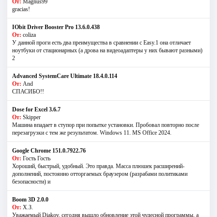
От:
Magnus99
gracias!
IObit Driver Booster Pro 13.6.0.438
От:
coliza
У данной проги есть два преимущества в сравнении с Easy.1 она отличает
ноутбуки от стационарных (а дрова на видеоадаптеры у них бывают разными)
2
Advanced SystemCare Ultimate 18.4.0.114
От:
And
СПАСИБО!!
Dose for Excel 3.6.7
От:
Skipper
Машина впадает в ступор при попытке установки. Пробовал повторно после
перезагрузки с тем же результатом. Windows 11. MS Offiсe 2024.
Google Chrome 151.0.7922.76
От:
Гость Гость
Хороший, быстрый, удобный. Это правда. Масса плюшек расширений-
дополнений, постоянно отторгаемых браузером (разрабами политиками
безопасности) и
Boom 3D 2.0.0
От:
Х.З.
Уважаемый Diakov, сегодня вышло обновление этой чудесной программы, а