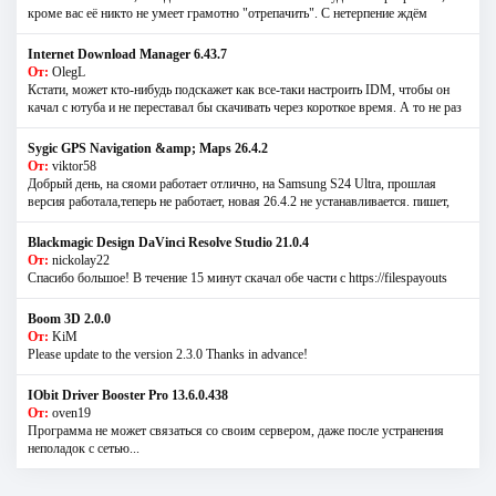
кроме вас её никто не умеет грамотно "отрепачить". С нетерпение ждём
Internet Download Manager 6.43.7
От:
OlegL
Кстати, может кто-нибудь подскажет как все-таки настроить IDM, чтобы он
качал с ютуба и не переставал бы скачивать через короткое время. А то не раз
Sygic GPS Navigation &amp; Maps 26.4.2
От:
viktor58
Добрый день, на сяоми работает отлично, на Samsung S24 Ultra, прошлая
версия работала,теперь не работает, новая 26.4.2 не устанавливается. пишет,
Blackmagic Design DaVinci Resolve Studio 21.0.4
От:
nickolay22
Спасибо большое! В течение 15 минут скачал обе части с https://filespayouts
Boom 3D 2.0.0
От:
KiM
Please update to the version 2.3.0 Thanks in advance!
IObit Driver Booster Pro 13.6.0.438
От:
oven19
Программа не может связаться со своим сервером, даже после устранения
неполадок с сетью...