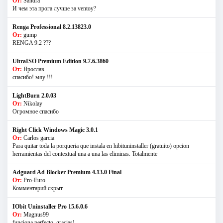
От:
Sandra
И чем эта прога лучше за ventoy?
Renga Professional 8.2.13823.0
От:
gump
RENGA 9.2 ???
UltraISO Premium Edition 9.7.6.3860
От:
Ярослав
спасибо! мяу !!!
LightBurn 2.0.03
От:
Nikolay
Огромное спасибо
Right Click Windows Magic 3.0.1
От:
Carlos garcia
Para quitar toda la porqueria que instala en hibituninstaller (gratuito) opcion
herramientas del contextual una a una las eliminas. Totalmente
Adguard Ad Blocker Premium 4.13.0 Final
От:
Pro-Euro
Комментарий скрыт
IObit Uninstaller Pro 15.6.0.6
От:
Magnus99
funciona perfecto, gracias!