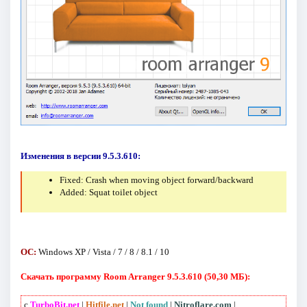
Изменения в версии 9.5.3.610:
Fixed: Crash when moving object forward/backward
Added: Squat toilet object
ОС:
Windows XP / Vista / 7 / 8 / 8.1 / 10
Скачать программу Room Arranger 9.5.3.610 (50,30 МБ):
с
TurboBit.net
|
Hitfile.net
|
Not found
|
Nitroflare.com
|