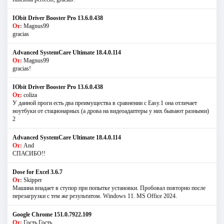
IObit Driver Booster Pro 13.6.0.438
От:
Magnus99
gracias
Advanced SystemCare Ultimate 18.4.0.114
От:
Magnus99
gracias!
IObit Driver Booster Pro 13.6.0.438
От:
coliza
У данной проги есть два преимущества в сравнении с Easy.1 она отличает
ноутбуки от стационарных (а дрова на видеоадаптеры у них бывают разными)
2
Advanced SystemCare Ultimate 18.4.0.114
От:
And
СПАСИБО!!
Dose for Excel 3.6.7
От:
Skipper
Машина впадает в ступор при попытке установки. Пробовал повторно после
перезагрузки с тем же результатом. Windows 11. MS Offiсe 2024.
Google Chrome 151.0.7922.109
От:
Гость Гость