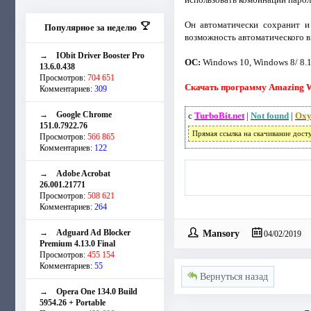
Он автоматически сохранит и
Популярное за неделю
возможность автоматического 
→
IObit Driver Booster Pro
ОС:
Windows 10, Windows 8/ 8.1,
13.6.0.438
Просмотров:
704 651
Скачать программу Amazing Wo
Комментариев:
309
→
Google Chrome
с
TurboBit.net
|
Not found
|
Oxy
151.0.7922.76
Прямая ссылка на скачивание дост
Просмотров:
566 865
Комментариев:
122
→
Adobe Acrobat
26.001.21771
Просмотров:
508 621
Комментариев:
264
→
Adguard Ad Blocker
Mansory
04/02/2019
Premium 4.13.0 Final
Просмотров:
455 154
Комментариев:
55
Вернуться назад
→
Opera One 134.0 Build
5954.26 + Portable