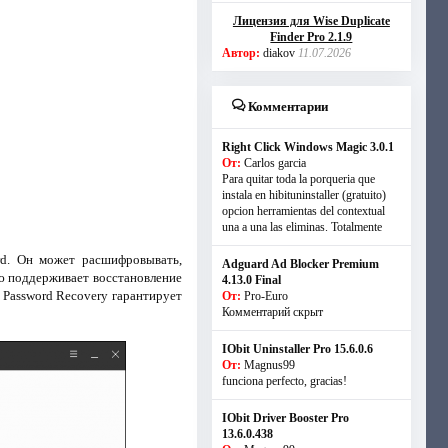
Лицензия для Wise Duplicate
Finder Pro 2.1.9
Автор:
diakov
11.07.2026
Комментарии
Right Click Windows Magic 3.0.1
От:
Carlos garcia
Para quitar toda la porqueria que
instala en hibituninstaller (gratuito)
opcion herramientas del contextual
una a una las eliminas. Totalmente
d. Он может расшифровывать,
Adguard Ad Blocker Premium
ью поддерживает восстановление
4.13.0 Final
d Password Recovery гарантирует
От:
Pro-Euro
Комментарий скрыт
IObit Uninstaller Pro 15.6.0.6
От:
Magnus99
funciona perfecto, gracias!
IObit Driver Booster Pro
13.6.0.438