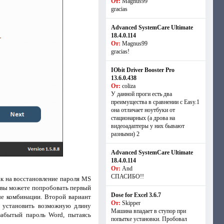
От:
Magnus99
gracias
Advanced SystemCare Ultimate
18.4.0.114
От:
Magnus99
gracias!
IObit Driver Booster Pro
13.6.0.438
От:
coliza
У данной проги есть два
преимущества в сравнении с Easy.1
она отличает ноутбуки от
стационарных (а дрова на
видеоадаптеры у них бывают
разными) 2
Advanced SystemCare Ultimate
18.4.0.114
От:
And
СПАСИБО!!
к на восстановление пароля MS
е, вы можете попробовать первый
Dose for Excel 3.6.7
ые комбинации. Второй вариант
От:
Skipper
е установить возможную длину
Машина впадает в ступор при
 забытый пароль Word, пытаясь
попытке установки. Пробовал