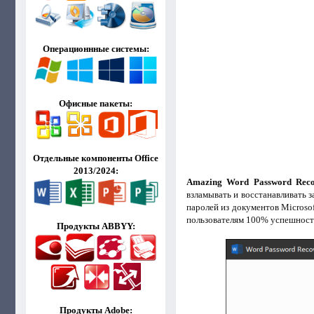
Операционнные системы:
Офисные пакеты:
Отдельные компоненты Office
2013/2024:
Amazing Word Password Rec
взламывать и восстанавливать 
паролей из документов Microsof
пользователям 100% успешность 
Продукты ABBYY:
Продукты Adobe: