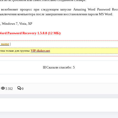
 возобновит процесс при следующем запуске Amazing Word Password Reco
выключения компьютера после завершения восстановления пароля MS Word.
 Windows 7, Vista, XP
rd Password Recovery 1.5.8.8 (12 МБ):
 name
|
упна только для группы:
VIP-diakov.net
Сказали спасибо: 5
5 312
0