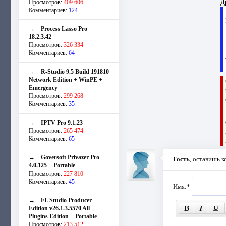
Д
Просмотров:
409 606
Комментариев:
124
→
Process Lasso Pro
18.2.3.42
Просмотров:
326 334
Комментариев:
64
→
R-Studio 9.5 Build 191810
Network Edition + WinPE +
Emergency
Просмотров:
299 268
Комментариев:
35
→
IPTV Pro 9.1.23
Просмотров:
265 474
Комментариев:
65
→
Goversoft Privazer Pro
Гость
, оставишь 
4.0.125 + Portable
Просмотров:
227 810
Комментариев:
45
Имя:
*
→
FL Studio Producer
Edition v26.1.3.5570 All
Plugins Edition + Portable
Просмотров:
213 512