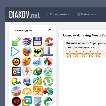
DIAKOV
.net
Программы
Библиотека
Рекомендуем
Офис
⇒
Amazing Word Pas
Оцените новость / программ
5
из 5, всего оценок -
1