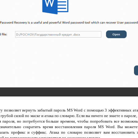
ry позволяет вернуть забытый пароль MS Word с помощью 3 эффективных ата
а грубой силой по маске и атака по словарю. Если вы ничего не знаете о парол
м пароля, но потребуется больше времени, чтобы попробовать все возможн
 значительно сократить время восстановления пароля MS Word. Вы может
казать префикс и суффикс. Атака по словарю позволяет вам восстановить
ей во встроенном или самостоятельно созданном словаре.