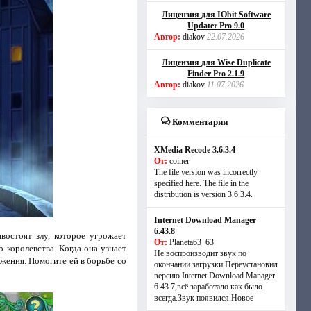
Лицензия для IObit Software
Updater Pro 9.0
Автор:
diakov
22.07.2026
Лицензия для Wise Duplicate
Finder Pro 2.1.9
Автор:
diakov
11.07.2026
Комментарии
XMedia Recode 3.6.3.4
От:
coiner
The file version was incorrectly
specified here. The file in the
distribution is version 3.6.3.4.
Internet Download Manager
6.43.8
востоят злу, которое угрожает
От:
Planeta63_63
 королевства. Когда она узнает
Не воспроизводит звук по
ржения. Помогите ей в борьбе со
окончании загрузки.Переустановил
версию Internet Download Manager
6.43.7,всё заработало как было
всегда.Звук появился.Новое