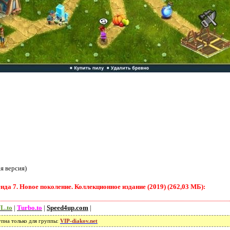
я версия)
да 7. Новое поколение. Коллекционное издание (2019) (262,03 МБ):
L.to
|
Turbo.to
|
Speed4up.com
|
упна только для группы:
VIP-diakov.net