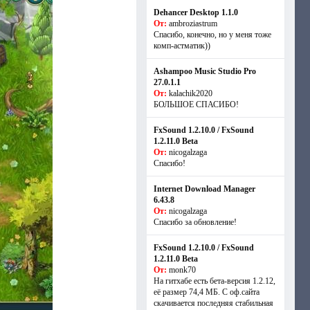
Dehancer Desktop 1.1.0
От:
ambroziastrum
Спасибо, конечно, но у меня тоже
комп-астматик))
Ashampoo Music Studio Pro
27.0.1.1
От:
kalachik2020
БОЛЬШОЕ СПАСИБО!
FxSound 1.2.10.0 / FxSound
1.2.11.0 Beta
От:
nicogalzaga
Спасибо!
Internet Download Manager
6.43.8
От:
nicogalzaga
Спасибо за обновление!
FxSound 1.2.10.0 / FxSound
1.2.11.0 Beta
От:
monk70
На гитхабе есть бета-версия 1.2.12,
её размер 74,4 МБ. С оф.сайта
скачивается последняя стабильная