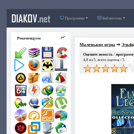
DIAKOV
.net
Программы
Библиотека
Рекомендуем
Маленькие игры
⇒
Эльфи
Оцените новость / программ
4,8
из 5, всего оценок -
5