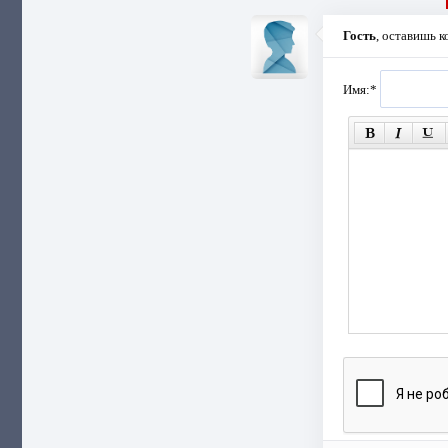
Гость
, оставишь 
Имя:
*