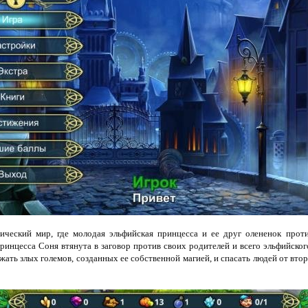
ический мир, где молодая эльфийская принцесса и ее друг олененок проти
ринцесса Соня втянута в заговор против своих родителей и всего эльфийского
жать злых големов, созданных ее собственной магией, и спасать людей от вто