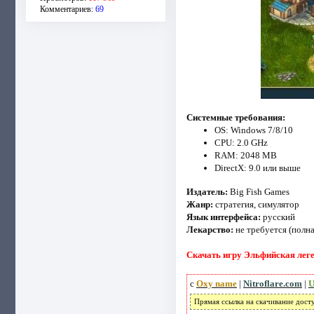
Комментариев:
69
Системные требования:
OS: Windows 7/8/10
CPU: 2.0 GHz
RAM: 2048 MB
DirectX: 9.0 или выше
Издатель:
Big Fish Games
Жанр:
стратегия, симулятор
Язык интерфейса:
русский
Лекарство:
не требуется (полна
Скачать игру Эльфийская леген
с
Oxy name
|
Nitroflare.com
|
U
Прямая ссылка на скачивание дост