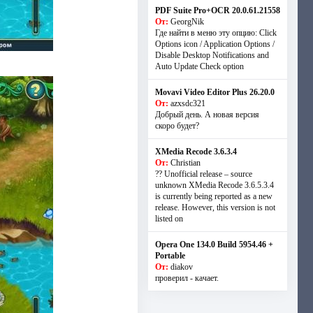
PDF Suite Pro+OCR 20.0.61.21558
От:
GeorgNik
Где найти в меню эту опцию: Click
Options icon / Application Options /
Disable Desktop Notifications and
Auto Update Check option
Movavi Video Editor Plus 26.20.0
От:
azxsdc321
Добрый день. А новая версия
скоро будет?
XMedia Recode 3.6.3.4
От:
Christian
?? Unofficial release – source
unknown XMedia Recode 3.6.5.3.4
is currently being reported as a new
release. However, this version is not
listed on
Opera One 134.0 Build 5954.46 +
Portable
От:
diakov
проверил - качает.