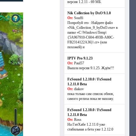
версия 1.2.11 - 69 МБ.
Nik Collection by DxO 9.1.0
От:
Souffi
Попробуй это : Найдите файл
«Nik_Collection_9_byDxO.exe» в
папке «C:\Windows\Temp\
{5A967910-C604-493B-A80C-
FB2314122A36}\.cr» (или
похожей) и
IPTV Pro 9.1.23
От:
Paul57
Вышла версия 9.1.25. Ждём!!!
FxSound 1.2.10.0 / FxSound
1.2.11.0 Beta
От:
diakov
пока только сам список обнов,
самого релиза пока не нахожу.
FxSound 1.2.10.0 / FxSound
1.2.11.0 Beta
От:
Ross
На ГитХабе 1.2.11.0 уже
стабильная а бета уже 1.2.12.0