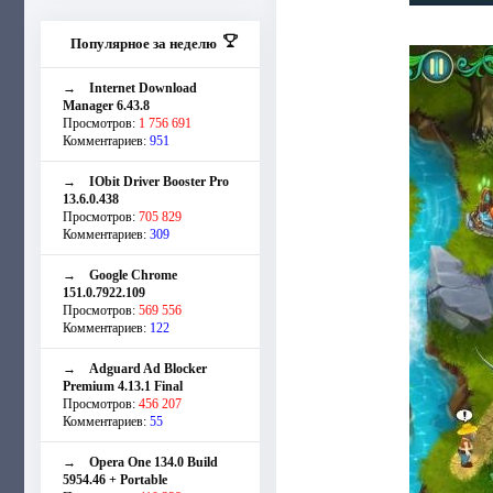
Популярное за неделю
→
Internet Download
Manager 6.43.8
Просмотров:
1 756 691
Комментариев:
951
→
IObit Driver Booster Pro
13.6.0.438
Просмотров:
705 829
Комментариев:
309
→
Google Chrome
151.0.7922.109
Просмотров:
569 556
Комментариев:
122
→
Adguard Ad Blocker
Premium 4.13.1 Final
Просмотров:
456 207
Комментариев:
55
→
Opera One 134.0 Build
5954.46 + Portable