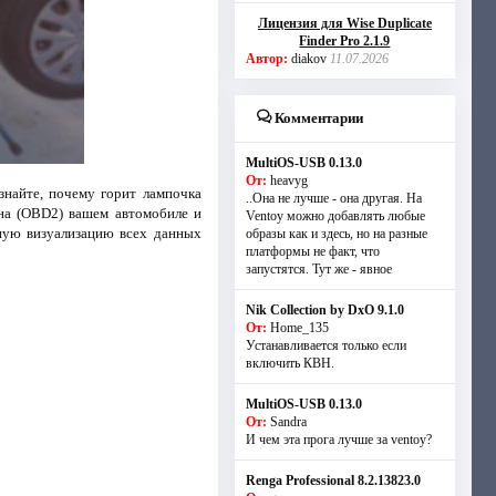
Лицензия для Wise Duplicate
Finder Pro 2.1.9
Автор:
diakov
11.07.2026
Комментарии
MultiOS-USB 0.13.0
От:
heavyg
знайте, почему горит лампочка
..Она не лучше - она другая. На
на (OBD2) вашем автомобиле и
Ventoy можно добавлять любые
лную визуализацию всех данных
образы как и здесь, но на разные
платформы не факт, что
запустятся. Тут же - явное
Nik Collection by DxO 9.1.0
От:
Home_135
Устанавливается только если
включить КВН.
MultiOS-USB 0.13.0
От:
Sandra
И чем эта прога лучше за ventoy?
Renga Professional 8.2.13823.0