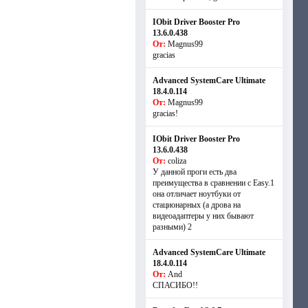
IObit Driver Booster Pro
13.6.0.438
От:
Magnus99
gracias
Advanced SystemCare Ultimate
18.4.0.114
От:
Magnus99
gracias!
IObit Driver Booster Pro
13.6.0.438
От:
coliza
У данной проги есть два
преимущества в сравнении с Easy.1
она отличает ноутбуки от
стационарных (а дрова на
видеоадаптеры у них бывают
разными) 2
Advanced SystemCare Ultimate
18.4.0.114
От:
And
СПАСИБО!!