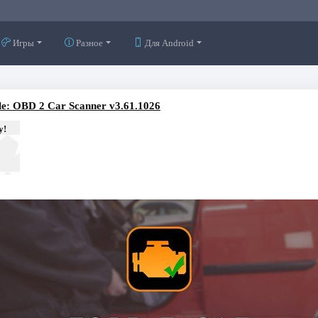
Игры
Разное
Для Android
e: OBD 2 Car Scanner v3.61.1026
у!