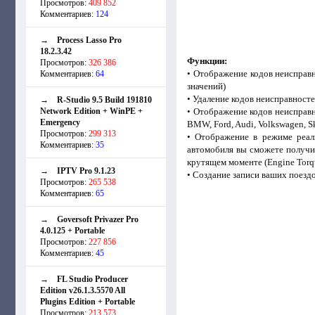
Просмотров:
409 852
Комментариев:
124
→
Process Lasso Pro
18.2.3.42
Функции:
Просмотров:
326 386
• Отображение кодов неисправн
Комментариев:
64
значений)
• Удаление кодов неисправност
→
R-Studio 9.5 Build 191810
Network Edition + WinPE +
• Отображение кодов неисправн
Emergency
BMW, Ford, Audi, Volkswagen, Sko
Просмотров:
299 313
• Отображение в режиме реал
Комментариев:
35
автомобиля вы сможете получит
крутящем моменте (Engine Torqu
→
IPTV Pro 9.1.23
• Создание записи ваших поезд
Просмотров:
265 538
Комментариев:
65
→
Goversoft Privazer Pro
4.0.125 + Portable
Просмотров:
227 856
Комментариев:
45
→
FL Studio Producer
Edition v26.1.3.5570 All
Plugins Edition + Portable
Просмотров:
213 573