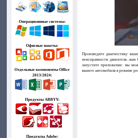
Операционнные системы:
Офисные пакеты:
Произведите диагностику ваше
неисправности двигателя...ва
запустите приложение: вы мож
Отдельные компоненты Office
вашего автомобиля в режиме ре
2013/2024:
Продукты ABBYY:
Продукты Adobe: