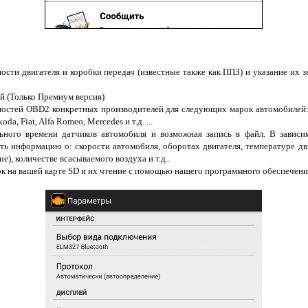
ости двигателя и коробки передач (известные также как ППЗ) и указание их з
ей (Только Премиум версия)
остей OBD2 конкретных производителей для следующих марок автомобилей: Re
da, Fiat, Alfa Romeo, Mercedes и т.д. ...
ьного времени датчиков автомобиля и возможная запись в файл. В зависи
ь информацию о: скорости автомобиля, оборотах двигателя, температуре дв
e), количестве всасываемого воздуха и т.д..
ок на вашей карте SD и их чтение с помощью нашего программного обеспечен