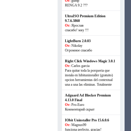
От:
gump
RENGA 9.2 ???
UltraISO Premium Edition
9.7.6.3860
От:
Ярослав
спасибо! мяу !!!
LightBurn 2.0.03
От:
Nikolay
Огромное спасибо
Right Click Windows Magic 3.0.1
От:
Carlos garcia
Para quitar toda la porqueria que
instala en hibituninstaller (gratuito)
opcion herramientas del contextual
una a una las eliminas. Totalmente
Adguard Ad Blocker Premium
4.13.0 Final
От:
Pro-Euro
Комментарий скрыт
IObit Uninstaller Pro 15.6.0.6
От:
Magnus99
funciona perfecto, gracias!