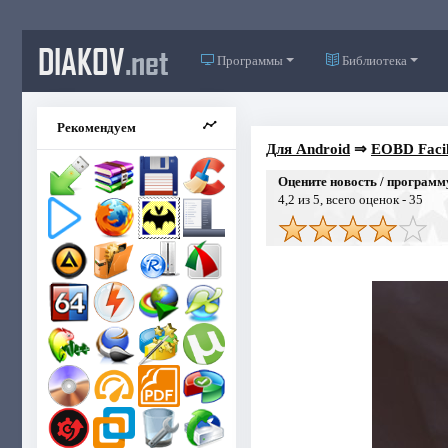
DIAKOV
.net
Программы
Библиотека
Рекомендуем
Для Android
⇒
EOBD Facil
Оцените новость / программ
4,2
из 5, всего оценок -
35