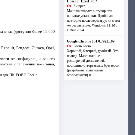
Dose for Excel 3.6.7
От:
Skipper
Машина впадает в ступор при
попытке установки. Пробовал
повторно после перезагрузки с тем
же результатом. Windows 11. MS
Offiсe 2024.
начения (доступно более 11 000
Google Chrome 151.0.7922.109
От:
Гость Гость
nault, Peugeot, Citroen, Opel,
Хороший, быстрый, удобный. Это
правда. Масса плюшек
мости от конфигурации вашего
расширений-дополнений,
игателя, опережении зажигания,
постоянно отторгаемых браузером
(разрабами политиками
ия для ПК EOBD-Facile
безопасности) и