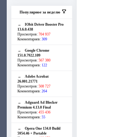
Популярное за неделю
→
IObit Driver Booster Pro
13.6.0.438
Просмотров:
704 937
Комментариев:
309
→
Google Chrome
151.0.7922.109
Просмотров:
567 380
Комментариев:
122
→
Adobe Acrobat
26.001.21771
Просмотров:
508 727
Комментариев:
264
→
Adguard Ad Blocker
Premium 4.13.0 Final
Просмотров:
455 436
Комментариев:
55
→
Opera One 134.0 Build
5954.46 + Portable