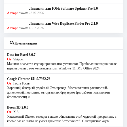
Лицензия для IObit Software Updater Pro 9.0
Автор:
diakov
22.07.2026
Лицензия для Wise Duplicate Finder Pro 2.1.9
Автор:
diakov
11.07.2026
Комментарии
Dose for Excel 3.6.7
От:
Skipper
Машина впадает в ступор при попытке установки. Пробовал повторно после
перезагрузки с тем же результатом. Windows 11. MS Offiсe 2024.
Google Chrome 151.0.7922.76
От:
Гость Гость
Хороший, быстрый, удобный. Это правда. Масса плюшек расширений-
дополнений, постоянно отторгаемых браузером (разрабами политиками
безопасности) и
Boom 3D 2.0.0
От:
Х.З.
Уважаемый Diakov, сегодня вышло обновление этой чудесной программы, а
кроме вас её никто не умеет грамотно "отрепачить". С нетерпение ждём