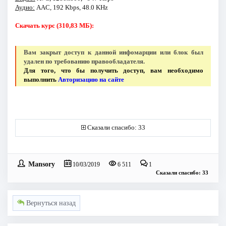
Аудио:
AAC, 192 Kbps, 48.0 KHz
Скачать курс (310,83 МБ):
Вам закрыт доступ к данной инфомарции или блок был
удален по требованию правообладателя.
Для того, что бы получить доступ, вам необходимо
выполнить
Авторизацию на сайте
Сказали спасибо: 33
Mansory
10/03/2019
6 511
1
Сказали спасибо: 33
Вернуться назад