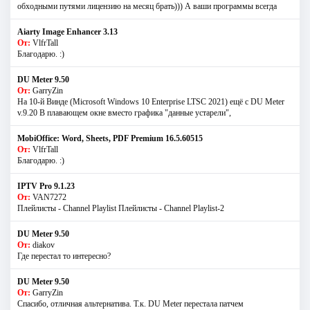
обходными путями лицензию на месяц брать))) А ваши программы всегда
Aiarty Image Enhancer 3.13
От:
VlfrTall
Благодарю. :)
DU Meter 9.50
От:
GarryZin
На 10-й Винде (Microsoft Windows 10 Enterprise LTSC 2021) ещё с DU Meter
v.9.20 В плавающем окне вместо графика "данные устарели",
MobiOffice: Word, Sheets, PDF Premium 16.5.60515
От:
VlfrTall
Благодарю. :)
IPTV Pro 9.1.23
От:
VAN7272
Плейлисты - Channel Playlist Плейлисты - Channel Playlist-2
DU Meter 9.50
От:
diakov
Где перестал то интересно?
DU Meter 9.50
От:
GarryZin
Спасибо, отличная альтернатива. Т.к. DU Meter перестала патчем