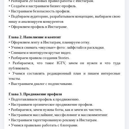
• Разбираем 20 базовых правил работы с Инстаграм.
• Создаём и настраиваем бизнес-профиль.
• Настраиваем безопасность профиля.
• Подбираем аудиторию, разрабатываем концепцию, выбираем свою
нишу и анализируем конкурентов
• Оформляем профиль в Инстаграме.
Глава 2. Наполнение и контент
• Оформляем ленту в Инстаграм, планируем сетку.
• Учимся снимать «вкусные» фото: лайфстайл и раскладки.
• Снимаем и монтируем крутые видео.
• Разбираем правила создания Stories.
• Разбираемся, что такое IGTV, зачем он нужен и что туда
публиковать.
• Учимся составлять редакционный план и пишем интересные
тексты.
• Выстраиваем диалог с подписчиками.
Глава 3. Продвижение профиля
• Подготавливаем профиль к продвижению.
• Настраиваем органическое продвижение профиля.
• Разбираемся, зачем нужны боты, как и зачем их чистить.
• Настраиваем масслайкинг, массфоловинг и масскомментинг.
• Настраиваем таргетированную рекламу в Инстаграм.
• Учимся правильно работать с блогерами.