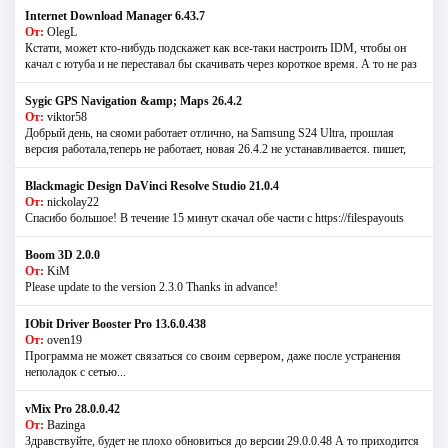
Internet Download Manager 6.43.7
От:
OlegL
Кстати, может кто-нибудь подскажет как все-таки настроить IDM, чтобы он
качал с ютуба и не переставал бы скачивать через короткое время. А то не раз
Sygic GPS Navigation &amp; Maps 26.4.2
От:
viktor58
Добрый день, на сяоми работает отлично, на Samsung S24 Ultra, прошлая
версия работала,теперь не работает, новая 26.4.2 не устанавливается. пишет,
Blackmagic Design DaVinci Resolve Studio 21.0.4
От:
nickolay22
Спасибо большое! В течение 15 минут скачал обе части с https://filespayouts
Boom 3D 2.0.0
От:
KiM
Please update to the version 2.3.0 Thanks in advance!
IObit Driver Booster Pro 13.6.0.438
От:
oven19
Программа не может связаться со своим сервером, даже после устранения
неполадок с сетью...
vMix Pro 28.0.0.42
От:
Bazinga
Здравствуйте, будет не плохо обновиться до версии 29.0.0.48 А то приходится