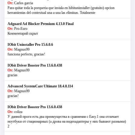
От:
Carlos garcia
Para quitar toda la porqueria que instala en hibituninstaller (gratuito) opcion
herramientas del contextual una a una las eliminas. Totalmente
Adguard Ad Blocker Premium 4.13.0 Final
От:
Pro-Euro
Комментарий скрыт
IObit Uninstaller Pro 15.6.0.6
От:
Magnus99
funciona perfecto, gracias!
IObit Driver Booster Pro 13.6.0.438
От:
Magnus99
gracias
Advanced SystemCare Ultimate 18.4.0.114
От:
Magnus99
gracias!
IObit Driver Booster Pro 13.6.0.438
От:
coliza
У данной проги есть два преимущества в сравнении с Easy.1 она отличает
ноутбуки от стационарных (а дрова на видеоадаптеры у них бывают разными)
2