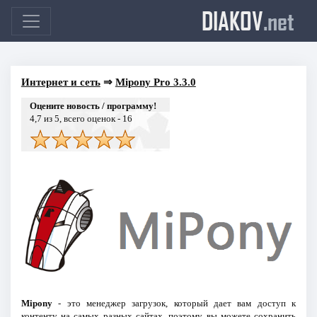
DIAKOV
.net
Интернет и сеть
⇒
Mipony Pro 3.3.0
Оцените новость / программу!
4,7
из 5, всего оценок -
16
Mipony
- это менеджер загрузок, который дает вам доступ к
контенту на самых разных сайтах, поэтому вы можете сохранить