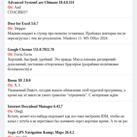
Advanced SystemCare Ultimate 18.4.0.114
От:
And
СПАСИБО!!
Dose for Excel 3.6.7
От:
Skipper
Машина впадает в ступор при попытке установки. Пробовал повторно после
перезагрузки с тем же результатом. Windows 11. MS Offiсe 2024.
Google Chrome 151.0.7922.76
От:
Гость Гость
Хороший, быстрый, удобный. Это правда. Масса плюшек расширений-
дополнений, постоянно отторгаемых браузером (разрабами политиками
безопасности) и
Boom 3D 2.0.0
От:
Х.З.
Уважаемый Diakov, сегодня вышло обновление этой чудесной программы, а
кроме вас её никто не умеет грамотно "отрепачить". С нетерпение ждём
Internet Download Manager 6.43.7
От:
OlegL
Кстати, может кто-нибудь подскажет как все-таки настроить IDM, чтобы он
качал с ютуба и не переставал бы скачивать через короткое время. А то не раз
Sygic GPS Navigation &amp; Maps 26.4.2