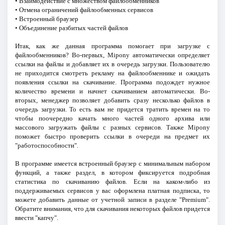
• Взаимодействие с множеством файлообменников
• Отмена ограничений файлообменных сервисов
• Встроенный браузер
• Объединение разбитых частей файлов
Итак, как же данная программа помогает при загрузке с
файлообменников? Во-первых, Mipony автоматически определяет
ссылки на файлы и добавляет их в очередь загрузки. Пользователю
не приходится смотреть рекламу на файлообменнике и ожидать
появления ссылки на скачивание. Программа подождет нужное
количество времени и начнет скачиванием автоматически. Во-
вторых, менеджер позволяет добавить сразу несколько файлов в
очередь загрузки. То есть вам не придется тратить времен на то
чтобы поочередно качать много частей одного архива или
массового загружать файлы с разных сервисов. Также Mipony
поможет быстро проверить ссылки в очереди на предмет их
"работоспособности".
В программе имеется встроенный браузер с минимальным набором
функций, а также раздел, в котором фиксируется подробная
статистика по скачиванию файлов. Если на каком-либо из
поддерживаемых сервисов у вас оформлена платная подписка, то
можете добавить данные от учетной записи в разделе "Premium".
Обратите внимания, что для скачивания некоторых файлов придется
ввести "капчу".