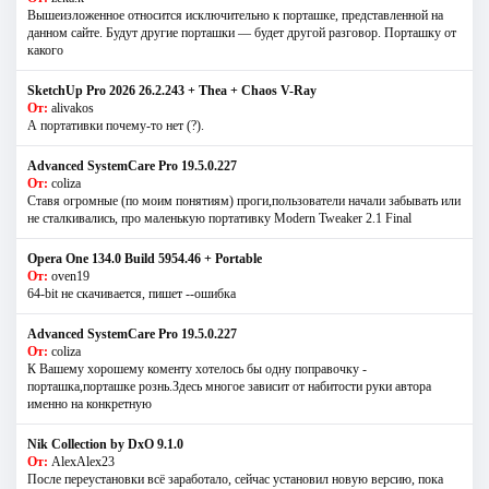
Вышеизложенное относится исключительно к порташке, представленной на
данном сайте. Будут другие порташки — будет другой разговор. Порташку от
какого
SketchUp Pro 2026 26.2.243 + Thea + Chaos V-Ray
От:
alivakos
А портативки почему-то нет (?).
Advanced SystemCare Pro 19.5.0.227
От:
coliza
Ставя огромные (по моим понятиям) проги,пользователи начали забывать или
не сталкивались, про маленькую портативку Modern Tweaker 2.1 Final
Opera One 134.0 Build 5954.46 + Portable
От:
oven19
64-bit не скачивается, пишет --ошибка
Advanced SystemCare Pro 19.5.0.227
От:
coliza
К Вашему хорошему коменту хотелось бы одну поправочку -
порташка,порташке рознь.Здесь многое зависит от набитости руки автора
именно на конкретную
Nik Collection by DxO 9.1.0
От:
AlexAlex23
После переустановки всё заработало, сейчас установил новую версию, пока