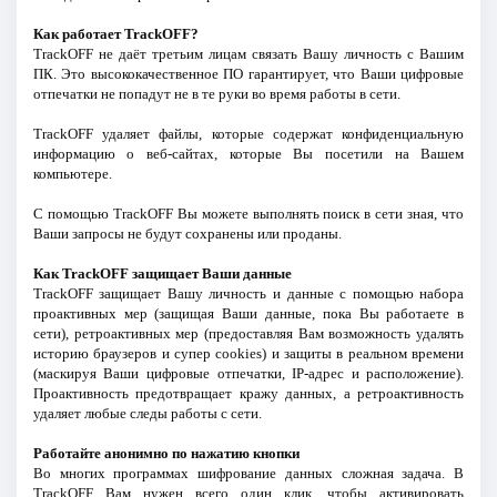
Как работает TrackOFF?
TrackOFF не даёт третьим лицам связать Вашу личность с Вашим
ПК. Это высококачественное ПО гарантирует, что Ваши цифровые
отпечатки не попадут не в те руки во время работы в сети.
TrackOFF удаляет файлы, которые содержат конфиденциальную
информацию о веб-сайтах, которые Вы посетили на Вашем
компьютере.
С помощью TrackOFF Вы можете выполнять поиск в сети зная, что
Ваши запросы не будут сохранены или проданы.
Как TrackOFF защищает Ваши данные
TrackOFF защищает Вашу личность и данные с помощью набора
проактивных мер (защищая Ваши данные, пока Вы работаете в
сети), ретроактивных мер (предоставляя Вам возможность удалять
историю браузеров и супер cookies) и защиты в реальном времени
(маскируя Ваши цифровые отпечатки, IP-адрес и расположение).
Проактивность предотвращает кражу данных, а ретроактивность
удаляет любые следы работы с сети.
Работайте анонимно по нажатию кнопки
Во многих программах шифрование данных сложная задача. В
TrackOFF Вам нужен всего один клик, чтобы активировать