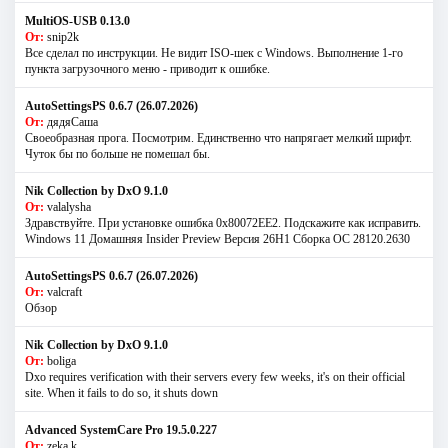
MultiOS-USB 0.13.0
От:
snip2k
Все сделал по инструкции. Не видит ISO-шек с Windows. Выполнение 1-го
пункта загрузочного меню - приводит к ошибке.
AutoSettingsPS 0.6.7 (26.07.2026)
От:
дядяСаша
Своеобразная прога. Посмотрим. Единственно что напрягает мелкий шрифт.
Чуток бы по больше не помешал бы.
Nik Collection by DxO 9.1.0
От:
valalysha
Здравствуйте. При установке ошибка 0х80072EE2. Подскажите как исправить.
Windows 11 Домашняя Insider Preview Версия 26H1 Сборка ОС 28120.2630
AutoSettingsPS 0.6.7 (26.07.2026)
От:
valcraft
Обзор
Nik Collection by DxO 9.1.0
От:
boliga
Dxo requires verification with their servers every few weeks, it's on their official
site. When it fails to do so, it shuts down
Advanced SystemCare Pro 19.5.0.227
От:
zeka.k