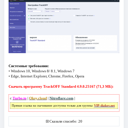
Системные требования:
• Windows 10, Windows 8/ 8.1, Windows 7
• Edge, Internet Explorer, Chrome, Firefox, Opera
Скачать программу TrackOFF Standard 4.9.0.25167 (71,3 МБ):
с
Turbo.to
|
Oksy.cloud
|
Nitroflare.com
|
Прямая ссылка на скачивание доступна только для группы:
VIP-diakov.net
Сказали спасибо: 20