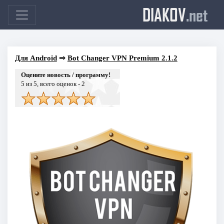
DIAKOV
.net
Для Android
⇒
Bot Changer VPN Premium 2.1.2
Оцените новость / программу!
5
из 5, всего оценок -
2