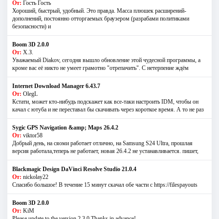
От:
Гость Гость
Хороший, быстрый, удобный. Это правда. Масса плюшек расширений-
дополнений, постоянно отторгаемых браузером (разрабами политиками
безопасности) и
Boom 3D 2.0.0
От:
Х.З.
Уважаемый Diakov, сегодня вышло обновление этой чудесной программы, а
кроме вас её никто не умеет грамотно "отрепачить". С нетерпение ждём
Internet Download Manager 6.43.7
От:
OlegL
Кстати, может кто-нибудь подскажет как все-таки настроить IDM, чтобы он
качал с ютуба и не переставал бы скачивать через короткое время. А то не раз
Sygic GPS Navigation &amp; Maps 26.4.2
От:
viktor58
Добрый день, на сяоми работает отлично, на Samsung S24 Ultra, прошлая
версия работала,теперь не работает, новая 26.4.2 не устанавливается. пишет,
Blackmagic Design DaVinci Resolve Studio 21.0.4
От:
nickolay22
Спасибо большое! В течение 15 минут скачал обе части с https://filespayouts
Boom 3D 2.0.0
От:
KiM
Please update to the version 2.3.0 Thanks in advance!