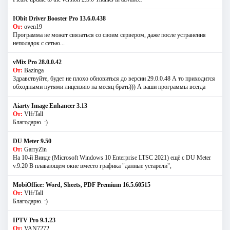
IObit Driver Booster Pro 13.6.0.438
От:
oven19
Программа не может связаться со своим сервером, даже после устранения
неполадок с сетью...
vMix Pro 28.0.0.42
От:
Bazinga
Здравствуйте, будет не плохо обновиться до версии 29.0.0.48 А то приходится
обходными путями лицензию на месяц брать))) А ваши программы всегда
Aiarty Image Enhancer 3.13
От:
VlfrTall
Благодарю. :)
DU Meter 9.50
От:
GarryZin
На 10-й Винде (Microsoft Windows 10 Enterprise LTSC 2021) ещё с DU Meter
v.9.20 В плавающем окне вместо графика "данные устарели",
MobiOffice: Word, Sheets, PDF Premium 16.5.60515
От:
VlfrTall
Благодарю. :)
IPTV Pro 9.1.23
От:
VAN7272