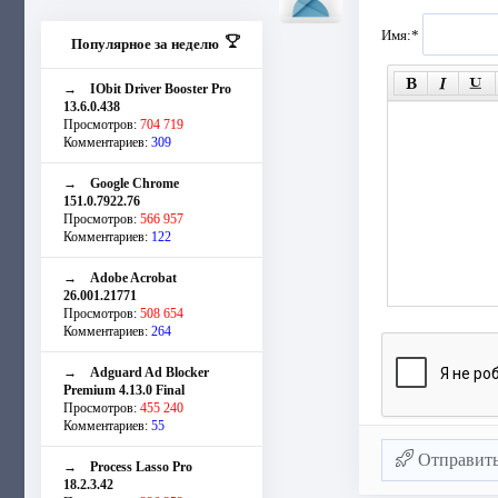
Имя:
*
Популярное за неделю
→
IObit Driver Booster Pro
13.6.0.438
Просмотров:
704 719
Комментариев:
309
→
Google Chrome
151.0.7922.76
Просмотров:
566 957
Комментариев:
122
→
Adobe Acrobat
26.001.21771
Просмотров:
508 654
Комментариев:
264
→
Adguard Ad Blocker
Premium 4.13.0 Final
Просмотров:
455 240
Комментариев:
55
Отправит
→
Process Lasso Pro
18.2.3.42