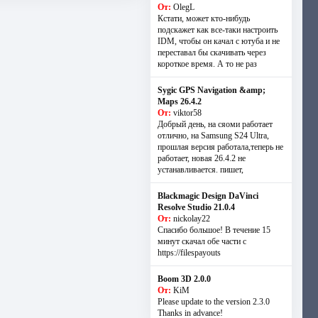
От:
OlegL
Кстати, может кто-нибудь
подскажет как все-таки настроить
IDM, чтобы он качал с ютуба и не
переставал бы скачивать через
короткое время. А то не раз
Sygic GPS Navigation &amp;
Maps 26.4.2
От:
viktor58
Добрый день, на сяоми работает
отлично, на Samsung S24 Ultra,
прошлая версия работала,теперь не
работает, новая 26.4.2 не
устанавливается. пишет,
Blackmagic Design DaVinci
Resolve Studio 21.0.4
От:
nickolay22
Спасибо большое! В течение 15
минут скачал обе части с
https://filespayouts
Boom 3D 2.0.0
От:
KiM
Please update to the version 2.3.0
Thanks in advance!