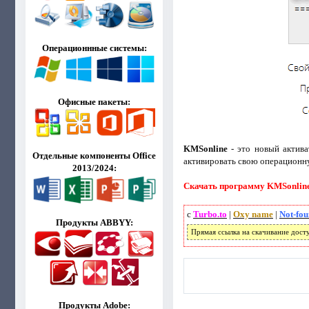
Операционнные системы:
Офисные пакеты:
KMSonline
- это новый актива
Отдельные компоненты Office
активировать свою операционн
2013/2024:
Скачать программу KMSonline 2
с
Turbo.to
|
Oxy name
|
Not-fo
Продукты ABBYY:
Прямая ссылка на скачивание дост
Продукты Adobe: