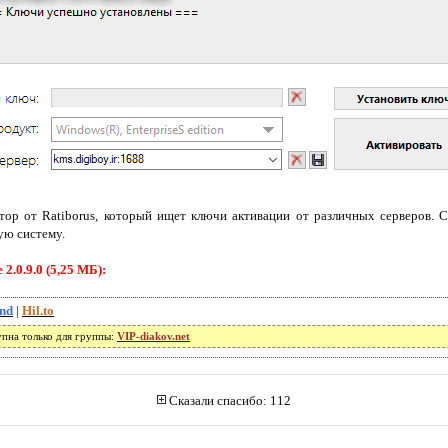
тор от Ratiborus, который ищет ключи активации от различных серверов.
ую систему.
.0.9.0 (5,25 МБ):
und
|
Hil.to
упна только для группы:
VIP-diakov.net
Сказали спасибо: 112