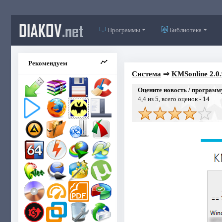
DIAKOV
.net
Программы
Библиотека
Рекомендуем
Система
⇒
KMSonline 2.0.
Оцените новость / программ
4,4
из 5, всего оценок -
14