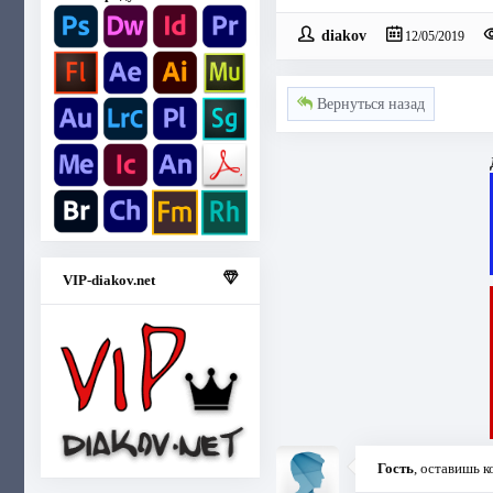
diakov
12/05/2019
Вернуться назад
VIP-diakov.net
Гость
, оставишь 