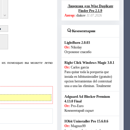
Лицензия для Wise Duplicate
Finder Pro 2.1.9
Автор:
diakov
11.07.2026
Комментарии
LightBurn 2.0.03
От:
Nikolay
Огромное спасибо
 С их помощью вы можете легко
Right Click Windows Magic 3.0.1
От:
Carlos garcia
Para quitar toda la porqueria que
instala en hibituninstaller (gratuito)
opcion herramientas del contextual
una a una las eliminas. Totalmente
Adguard Ad Blocker Premium
4.13.0 Final
От:
Pro-Euro
Комментарий скрыт
IObit Uninstaller Pro 15.6.0.6
От:
Magnus99