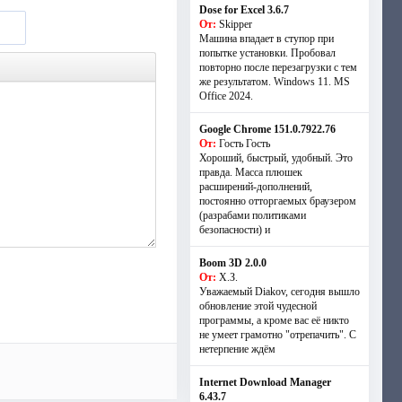
Dose for Excel 3.6.7
От:
Skipper
Машина впадает в ступор при
попытке установки. Пробовал
повторно после перезагрузки с тем
же результатом. Windows 11. MS
Offiсe 2024.
Google Chrome 151.0.7922.76
От:
Гость Гость
Хороший, быстрый, удобный. Это
правда. Масса плюшек
расширений-дополнений,
постоянно отторгаемых браузером
(разрабами политиками
безопасности) и
Boom 3D 2.0.0
От:
Х.З.
Уважаемый Diakov, сегодня вышло
обновление этой чудесной
программы, а кроме вас её никто
не умеет грамотно "отрепачить". С
нетерпение ждём
Internet Download Manager
6.43.7