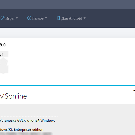
Игры
Разное
Для Android
9.0
у!