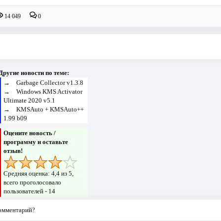
14 049
0
Другие новости по теме:
→
Garbage Collector v1.3.8
→
Windows KMS Activator
Ultimate 2020 v5.1
→
KMSAuto + KMSAuto++
1.99 b09
Оцените новость /
программу и оставьте
отзыв!
Средняя оценка:
4,4
из 5,
всего проголосовало
пользователей -
14
комментарий?