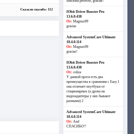
funciona perfecto, gracias!
Сказали спасибо: 112
IObit Driver Booster Pro
13.6.0.438
От:
Magnus99
gracias
Advanced SystemCare Ultimate
18.4.0.114
От:
Magnus99
gracias!
IObit Driver Booster Pro
13.6.0.438
От:
coliza
У данной проги есть два
преимущества в сравнении с Easy.1
она отличает ноутбуки от
стационарных (а дрова на
видеоадаптеры у них бывают
разными) 2
Advanced SystemCare Ultimate
18.4.0.114
От:
And
СПАСИБО!!