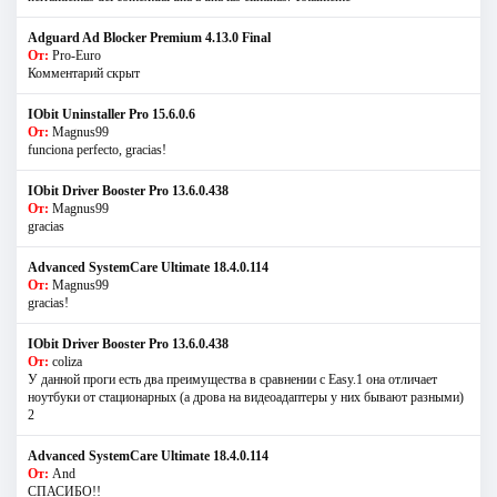
Adguard Ad Blocker Premium 4.13.0 Final
От:
Pro-Euro
Комментарий скрыт
IObit Uninstaller Pro 15.6.0.6
От:
Magnus99
funciona perfecto, gracias!
IObit Driver Booster Pro 13.6.0.438
От:
Magnus99
gracias
Advanced SystemCare Ultimate 18.4.0.114
От:
Magnus99
gracias!
IObit Driver Booster Pro 13.6.0.438
От:
coliza
У данной проги есть два преимущества в сравнении с Easy.1 она отличает
ноутбуки от стационарных (а дрова на видеоадаптеры у них бывают разными)
2
Advanced SystemCare Ultimate 18.4.0.114
От:
And
СПАСИБО!!