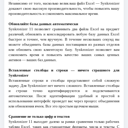
Независимо от того, насколько велик ваш файл Excel — Synkronizer
докажет свою высокую производительность, чтобы повысить вашу
производительность и сэкономить максимальное время.
Обновляйте базы данных автоматически
Synkronizer 11 позволяет сравнивать два файла Excel на предмет
различий, обновлять и консолидировать любую базу данных Excel
быстрее и точнее, чем вручную. В течение нескольких секунд вы
можете объединить базы данных поставщиков из разных отделов
или обновить свою клиентскую базу. Synkronizer позволяет вам
сэкономить время и повысить качество ваших самых ценных
активов — ваших баз данных.
Вставленные столбцы и строки — ничего страшного для
Synkronizer
Вставленные строки и столбцы представляют собой сложную
задачу. Для Synkronizer нет ничего сложного. Вставленные столбцы
и строки точно идентифицируются и подсвечиваются
автоматически. После идентификации удобный и простой в
использовании интерфейс проведет вас через процесс объединения
или обновления ячеек. Все это простым щелчком мыши.
Сравнение не только цифр и текстов
Synkronizer 11 выходит далеко за рамки сравнения только рабочих
таблиц Excel, таких как стандартные форматы, числа и тексты. С