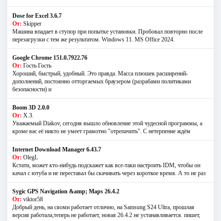
Dose for Excel 3.6.7
От:
Skipper
Машина впадает в ступор при попытке установки. Пробовал повторно после
перезагрузки с тем же результатом. Windows 11. MS Offiсe 2024.
Google Chrome 151.0.7922.76
От:
Гость Гость
Хороший, быстрый, удобный. Это правда. Масса плюшек расширений-
дополнений, постоянно отторгаемых браузером (разрабами политиками
безопасности) и
Boom 3D 2.0.0
От:
Х.З.
Уважаемый Diakov, сегодня вышло обновление этой чудесной программы, а
кроме вас её никто не умеет грамотно "отрепачить". С нетерпение ждём
Internet Download Manager 6.43.7
От:
OlegL
Кстати, может кто-нибудь подскажет как все-таки настроить IDM, чтобы он
качал с ютуба и не переставал бы скачивать через короткое время. А то не раз
Sygic GPS Navigation &amp; Maps 26.4.2
От:
viktor58
Добрый день, на сяоми работает отлично, на Samsung S24 Ultra, прошлая
версия работала,теперь не работает, новая 26.4.2 не устанавливается. пишет,