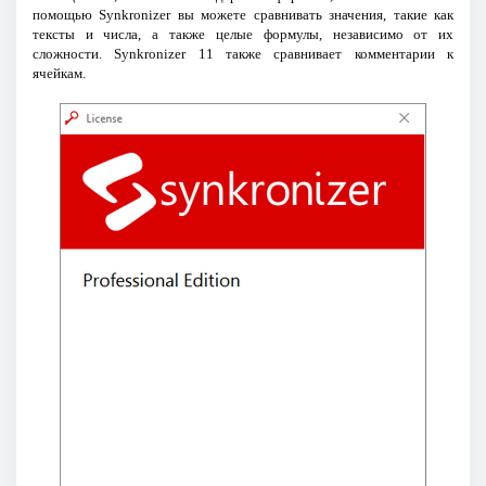
помощью Synkronizer вы можете сравнивать значения, такие как
тексты и числа, а также целые формулы, независимо от их
сложности. Synkronizer 11 также сравнивает комментарии к
ячейкам.