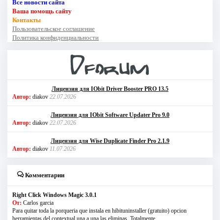
Все новости сайта
Ваша помощь сайту
Контакты
Пользовательское соглашение
Политика конфиденциальности
Лицензия для IObit Driver Booster PRO 13.5
Автор:
diakov
22.07.2026
Лицензия для IObit Software Updater Pro 9.0
Автор:
diakov
22.07.2026
Лицензия для Wise Duplicate Finder Pro 2.1.9
Автор:
diakov
11.07.2026
Комментарии
Right Click Windows Magic 3.0.1
От:
Carlos garcia
Para quitar toda la porqueria que instala en hibituninstaller (gratuito) opcion
herramientas del contextual una a una las eliminas. Totalmente