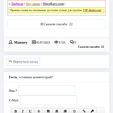
с
Turbo.to
|
Oxy name
|
Nitroflare.com
|
Прямая ссылка на скачивание доступна только для группы:
VIP-diakov.net
Сказали спасибо: 22
Mansory
01/07/2019
9 531
0
Сказали спасибо: 22
Вернуться назад
Гость
, оставишь комментарий?
Имя:
*
E-Mail: