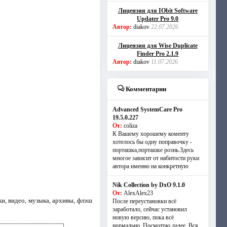
Лицензия для IObit Software
Updater Pro 9.0
Автор:
diakov
22.07.2026
Лицензия для Wise Duplicate
Finder Pro 2.1.9
Автор:
diakov
11.07.2026
Комментарии
Advanced SystemCare Pro
19.5.0.227
От:
coliza
К Вашему хорошему коменту
хотелось бы одну поправочку -
порташка,порташке рознь.Здесь
многое зависит от набитости руки
автора именно на конкретную
Nik Collection by DxO 9.1.0
От:
AlexAlex23
ки, видео, музыка, архивы, флэш
После переустановки всё
заработало, сейчас установил
новую версию, пока всё
нормально. Посмотрю далее. Вся