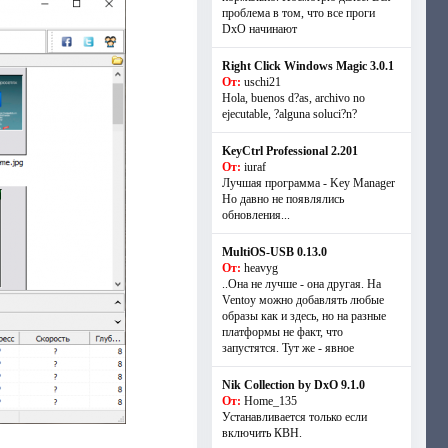
проблема в том, что все проги
DxO начинают
Right Click Windows Magic 3.0.1
От:
uschi21
Hola, buenos d?as, archivo no
ejecutable, ?alguna soluci?n?
KeyCtrl Professional 2.201
От:
iuraf
Лучшая программа - Key Manager
Но давно не появлялись
обновления...
MultiOS-USB 0.13.0
От:
heavyg
..Она не лучше - она другая. На
Ventoy можно добавлять любые
образы как и здесь, но на разные
платформы не факт, что
запустятся. Тут же - явное
Nik Collection by DxO 9.1.0
От:
Home_135
Устанавливается только если
включить КВН.