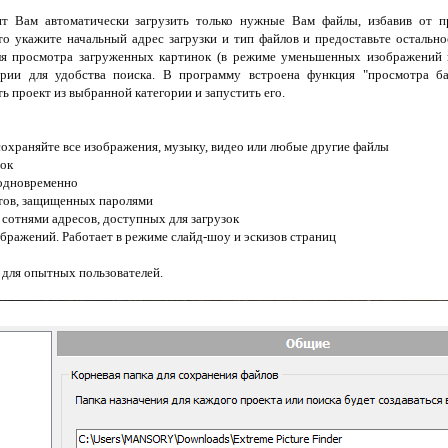
лит Вам автоматически загрузить только нужные Вам файлы, избавив от п
о укажите начальный адрес загрузки и тип файлов и предоставьте остальное
ля просмотра загруженных картинок (в режиме уменьшенных изображений и
ории для удобства поиска. В программу встроена функция "просмотра 
 проект из выбранной категории и запустить его.
 сохраняйте все изображения, музыку, видео или любые другие файлы
нок
 одновременно
айтов, защищенных паролями
 сотнями адресов, доступных для загрузок
ражений. Работает в режиме слайд-шоу и эскизов страниц
для опытных пользователей.