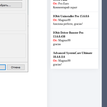
От:
Pro-Euro
Комментарий скрыт
IObit Uninstaller Pro 15.6.0.6
От:
Magnus99
funciona perfecto, gracias!
IObit Driver Booster Pro
13.6.0.438
От:
Magnus99
gracias
Advanced SystemCare Ultimate
18.4.0.114
От:
Magnus99
gracias!