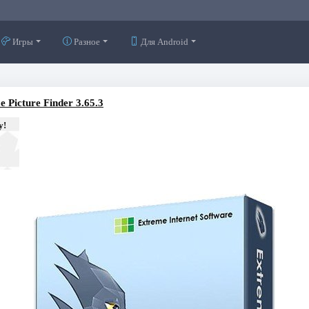
Игры
Разное
Для Android
 Picture Finder 3.65.3
у!