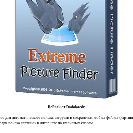
RePack от Dodakaedr
тво для автоматического поиска, загрузки и сохранения любых файлов (картин
кже для поиска картинок в интернете по ключевым словам.