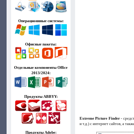
Операционнные системы:
Офисные пакеты:
Отдельные компоненты Office
2013/2024:
Продукты ABBYY:
Extreme Picture Finder
- средс
и т.д.) с интернет сайтов, а та
Продукты Adobe: