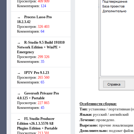
Просмотров:
409 909
Комментариев:
124
→
Process Lasso Pro
18.2.3.42
Просмотров:
326 403
Комментариев:
64
→
R-Studio 9.5 Build 191810
Network Edition + WinPE +
Emergency
Просмотров:
299 326
Комментариев:
35
→
IPTV Pro 9.1.23
Просмотров:
265 560
Комментариев:
65
→
Goversoft Privazer Pro
4.0.125 + Portable
Просмотров:
227 865
Особенности сборки:
Комментариев:
45
Тип:
установка / портативная (
Языки:
русский / английский
→
FL Studio Producer
Лечение:
проведено.
Edition v26.1.3.5570 All
Вырезано:
прочие локализации
Plugins Edition + Portable
Дополнительно:
подхват файла 
Просмотров:
213 591