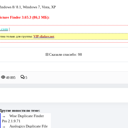
ndows 8/ 8.1, Windows 7, Vista, XP
ture Finder 3.65.3 (86,1 МБ):
e.com
|
упна только для группы:
VIP-diakov.net
Сказали спасибо: 98
49 895
5
Другие новости по теме:
→
Wise Duplicate Finder
Pro 2.1.9.71
→
Auslogics Duplicate File