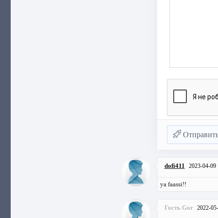
Отправит
dofi411
2023-04-09
ya faassi!!
Гость Gor
2022-05