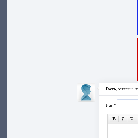
Гость
, оставишь 
Имя:
*