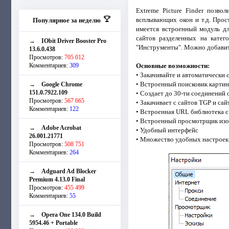
Extreme Picture Finder позво
всплывающих окон и т.д. Прост
Популярное за неделю
имеется встроенный модуль д
сайтов разделенных на катег
→
IObit Driver Booster Pro
"Инструменты". Можно добавить
13.6.0.438
Просмотров:
705 012
Комментариев:
309
Основные возможности:
• Закачивайте и автоматически
• Встроенный поисковик карти
→
Google Chrome
151.0.7922.109
• Создает до 30-ти соединений
Просмотров:
567 665
• Закачивает с сайтов TGP и с
Комментариев:
122
• Встроенная URL библиотека с
• Встроенный просмотрщик изоб
→
Adobe Acrobat
• Удобный интерфейс
26.001.21771
• Множество удобных настроек 
Просмотров:
508 751
Комментариев:
264
→
Adguard Ad Blocker
Premium 4.13.0 Final
Просмотров:
455 499
Комментариев:
55
→
Opera One 134.0 Build
5954.46 + Portable