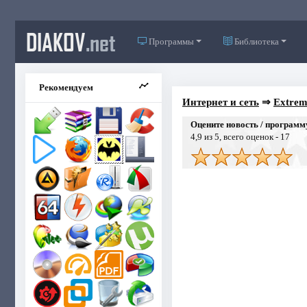
DIAKOV
.net
Программы
Библиотека
Рекомендуем
Интернет и сеть
⇒
Extreme
Оцените новость / программ
4,9
из 5, всего оценок -
17