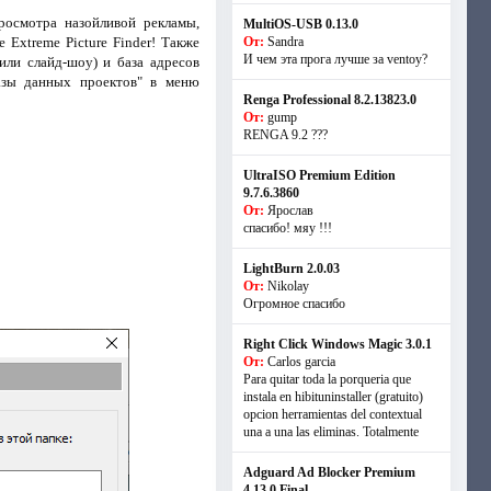
росмотра назойливой рекламы,
MultiOS-USB 0.13.0
 Extreme Picture Finder! Также
От:
Sandra
И чем эта прога лучше за ventoy?
ли слайд-шоу) и база адресов
базы данных проектов" в меню
Renga Professional 8.2.13823.0
От:
gump
RENGA 9.2 ???
UltraISO Premium Edition
9.7.6.3860
От:
Ярослав
спасибо! мяу !!!
LightBurn 2.0.03
От:
Nikolay
Огромное спасибо
Right Click Windows Magic 3.0.1
От:
Carlos garcia
Para quitar toda la porqueria que
instala en hibituninstaller (gratuito)
opcion herramientas del contextual
una a una las eliminas. Totalmente
Adguard Ad Blocker Premium
4.13.0 Final