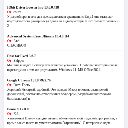
IObit Driver Booster Pro 13.6.0.438
От:
coliza
У данной проги есть два преимущества в сравнении с Easy.1 она отличает
ноутбуки от стационарных (а дрова на видеоадаптеры у них бывают разными)
2
Advanced SystemCare Ultimate 18.4.0.114
От:
And
СПАСИБО!!
Dose for Excel 3.6.7
От:
Skipper
Машина впадает в ступор при попытке установки. Пробовал повторно после
перезагрузки с тем же результатом. Windows 11. MS Offiсe 2024.
Google Chrome 151.0.7922.76
От:
Гость Гость
Хороший, быстрый, удобный. Это правда. Масса плюшек расширений-
дополнений, постоянно отторгаемых браузером (разрабами политиками
безопасности) и
Boom 3D 2.0.0
От:
Х.З.
Уважаемый Diakov, сегодня вышло обновление этой чудесной программы, а
кроме вас её никто не умеет грамотно "отрепачить". С нетерпение ждём