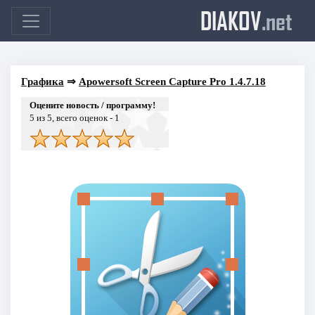
DIAKOV
.net
Графика
⇒
Apowersoft Screen Capture Pro 1.4.7.18
Оцените новость / программу!
5
из 5, всего оценок -
1