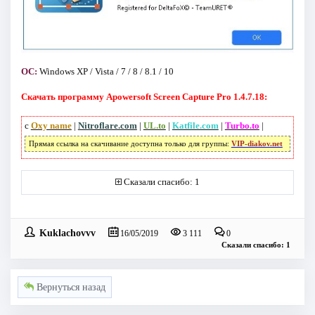
ОС:
Windows XP / Vista / 7 / 8 / 8.1 / 10
Скачать программу Apowersoft Screen Capture Pro 1.4.7.18:
с
Oxy name
|
Nitroflare.com
|
UL.to
|
Katfile.com
|
Turbo.to
|
Прямая ссылка на скачивание доступна только для группы:
VIP-diakov.net
Сказали спасибо: 1
Kuklachovvv
16/05/2019
3 111
0
Сказали спасибо: 1
Вернуться назад