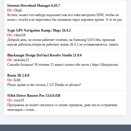
Internet Download Manager 6.43.7
От:
OlegL
Кстати, может кто-нибудь подскажет как все-таки настроить IDM, чтобы он
качал с ютуба и не переставал бы скачивать через короткое время. А то не раз
Sygic GPS Navigation &amp; Maps 26.4.2
От:
viktor58
Добрый день, на сяоми работает отлично, на Samsung S24 Ultra, прошлая
версия работала,теперь не работает, новая 26.4.2 не устанавливается. пишет,
Blackmagic Design DaVinci Resolve Studio 21.0.4
От:
nickolay22
Спасибо большое! В течение 15 минут скачал обе части с https://filespayouts
Boom 3D 2.0.0
От:
KiM
Please update to the version 2.3.0 Thanks in advance!
IObit Driver Booster Pro 13.6.0.438
От:
oven19
Программа не может связаться со своим сервером, даже после устранения
неполадок с сетью...