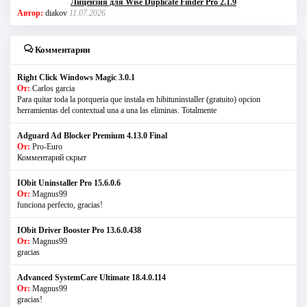
Лицензия для Wise Duplicate Finder Pro 2.1.9
Автор:
diakov
11.07.2026
Комментарии
Right Click Windows Magic 3.0.1
От:
Carlos garcia
Para quitar toda la porqueria que instala en hibituninstaller (gratuito) opcion
herramientas del contextual una a una las eliminas. Totalmente
Adguard Ad Blocker Premium 4.13.0 Final
От:
Pro-Euro
Комментарий скрыт
IObit Uninstaller Pro 15.6.0.6
От:
Magnus99
funciona perfecto, gracias!
IObit Driver Booster Pro 13.6.0.438
От:
Magnus99
gracias
Advanced SystemCare Ultimate 18.4.0.114
От:
Magnus99
gracias!