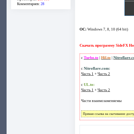
Комментариев:
28
ОС:
Windows 7, 8, 10 (64 bit)
Скачать программу SideFX Houd
с
Turbo.to
|
Hil.to
|
Nitroflare.
с
Nitroflare.com:
Часть 1
+
Часть 2
с
UL.to:
Часть 1
+
Часть 2
Части взаимозаменяемы
Прямая ссылка на скачивание дост