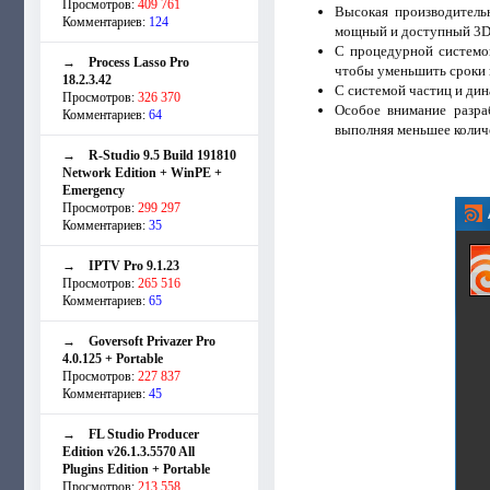
Просмотров:
409 761
Высокая производительн
Комментариев:
124
мощный и доступный 3D 
С процедурной системой
→
Process Lasso Pro
чтобы уменьшить сроки 
18.2.3.42
С системой частиц и ди
Просмотров:
326 370
Особое внимание разра
Комментариев:
64
выполняя меньшее колич
→
R-Studio 9.5 Build 191810
Network Edition + WinPE +
Emergency
Просмотров:
299 297
Комментариев:
35
→
IPTV Pro 9.1.23
Просмотров:
265 516
Комментариев:
65
→
Goversoft Privazer Pro
4.0.125 + Portable
Просмотров:
227 837
Комментариев:
45
→
FL Studio Producer
Edition v26.1.3.5570 All
Plugins Edition + Portable
Просмотров:
213 558