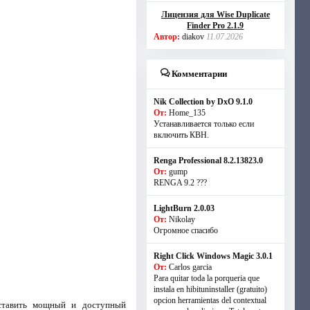
Лицензия для Wise Duplicate
Finder Pro 2.1.9
Автор:
diakov
11.07.2026
Комментарии
Nik Collection by DxO 9.1.0
От:
Home_135
Устанавливается только если
включить КВН.
Renga Professional 8.2.13823.0
От:
gump
RENGA 9.2 ???
LightBurn 2.0.03
От:
Nikolay
Огромное спасибо
Right Click Windows Magic 3.0.1
От:
Carlos garcia
Para quitar toda la porqueria que
instala en hibituninstaller (gratuito)
opcion herramientas del contextual
оставить мощный и доступный