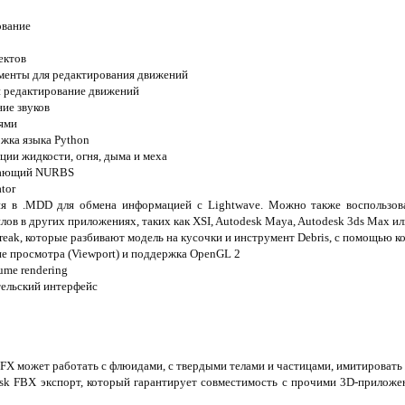
ование
ектов
менты для редактирования движений
 редактирование движений
ие звуков
нями
жка языка Python
ии жидкости, огня, дыма и меха
вающий NURBS
tor
я в .MDD для обмена информацией с Lightwave. Можно также воспользова
ов в других приложениях, таких как XSI, Autodesk Maya, Autodesk 3ds Max ил
reak, которые разбивают модель на кусочки и инструмент Debris, с помощью 
не просмотра (Viewport) и поддержка OpenGL 2
ume rendering
ельский интерфейс
FX может работать с флюидами, с твердыми телами и частицами, имитировать ж
sk FBX экспорт, который гарантирует совместимость с прочими 3D-приложен