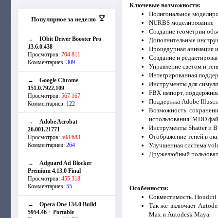
Ключевые возможности:
Полигональное моделир
Популярное за неделю
NURBS моделирование
Создание геометрии объ
→
IObit Driver Booster Pro
Дополнительные инстру
13.6.0.438
Процедурная анимация и
Просмотров:
704 811
Создание и редактирован
Комментариев:
309
Управление светом и те
Интегрированная поддер
→
Google Chrome
Инструменты для симуляц
151.0.7922.109
FBX импорт, поддержи
Просмотров:
567 167
Поддержка Adobe Illustra
Комментариев:
122
Возможность сохранени
использования .MDD файл
→
Adobe Acrobat
Инструменты Shatter и B
26.001.21771
Отображение теней в ок
Просмотров:
508 683
Комментариев:
264
Улучшенная система vol
Дружелюбный пользоват
→
Adguard Ad Blocker
Premium 4.13.0 Final
Просмотров:
455 318
Комментариев:
55
Особенности:
Совместимость. Houdini 
→
Opera One 134.0 Build
Так же включает Autode
5954.46 + Portable
Max и Autodesk Maya.