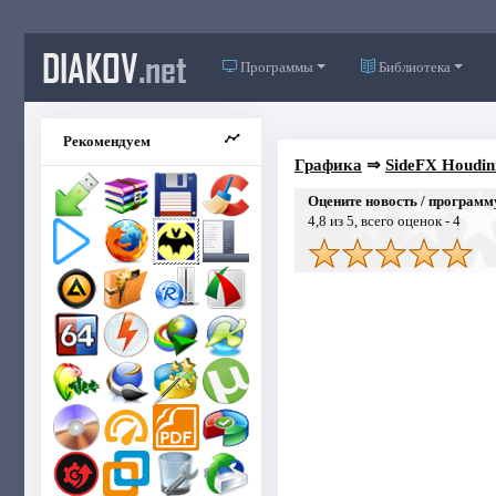
DIAKOV
.net
Программы
Библиотека
Рекомендуем
Графика
⇒
SideFX Houdin
Оцените новость / программ
4,8
из 5, всего оценок -
4