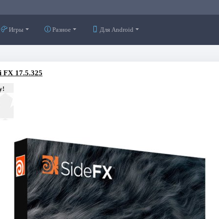
Игры
Разное
Для Android
i FX 17.5.325
у!