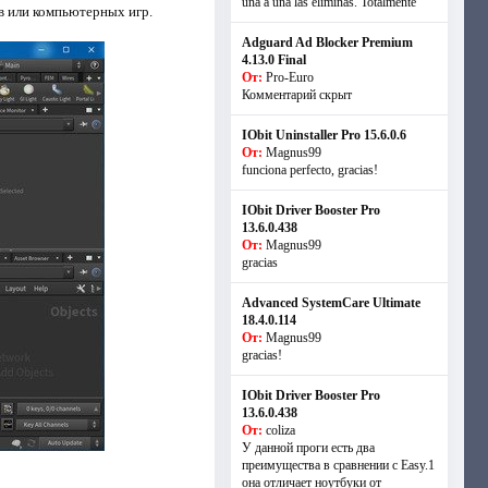
una a una las eliminas. Totalmente
в или компьютерных игр.
Adguard Ad Blocker Premium
4.13.0 Final
От:
Pro-Euro
Комментарий скрыт
IObit Uninstaller Pro 15.6.0.6
От:
Magnus99
funciona perfecto, gracias!
IObit Driver Booster Pro
13.6.0.438
От:
Magnus99
gracias
Advanced SystemCare Ultimate
18.4.0.114
От:
Magnus99
gracias!
IObit Driver Booster Pro
13.6.0.438
От:
coliza
У данной проги есть два
преимущества в сравнении с Easy.1
она отличает ноутбуки от