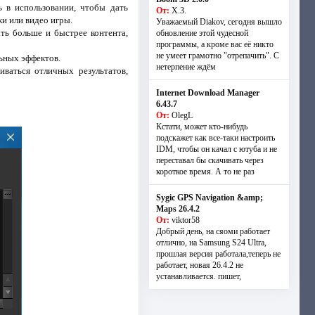
ь в использовании, чтобы дать
От:
Х.З.
и или видео игры.
Уважаемый Diakov, сегодня вышло
ть больше и быстрее контента,
обновление этой чудесной
программы, а кроме вас её никто
не умеет грамотно "отрепачить". С
ьных эффектов.
нетерпение ждём
иваться отличных результатов,
Internet Download Manager
6.43.7
От:
OlegL
Кстати, может кто-нибудь
подскажет как все-таки настроить
IDM, чтобы он качал с ютуба и не
переставал бы скачивать через
короткое время. А то не раз
Sygic GPS Navigation &amp;
Maps 26.4.2
От:
viktor58
Добрый день, на сяоми работает
отлично, на Samsung S24 Ultra,
прошлая версия работала,теперь не
работает, новая 26.4.2 не
устанавливается. пишет,