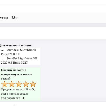
9 900
2
ругие новости по теме:
→
Autodesk SketchBook
Pro 2021 8.8.0
→
NewTek LightWave 3D
2020.0.3 Build 3227
Оцените новость /
программу и оставьте
отзыв!
Средняя оценка:
4,8
из 5,
всего проголосовало
пользователей -
4