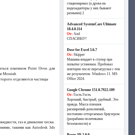
стационарных (а дрова на
видеоадаптеры у них бывают
разными) 2
Advanced SystemCare Ultimate
18.4.0.114
От:
And
СПАСИБО!!
Dose for Excel 3.6.7
От:
Skipper
Машина впадает в ступор при
попытке установки. Пробовал
ться плагином Point Oven для
повторно после перезагрузки с тем
и Messiah
же результатом. Windows 11. MS
Offiсe 2024.
которого отделяются частицы
Google Chrome 151.0.7922.109
От:
Гость Гость
Хороший, быстрый, удобный. Это
правда. Масса плюшек
расширений-дополнений,
постоянно отторгаемых браузером
(разрабами политиками
идкости, газ и движение песка.
безопасности) и
иями, такими как Autodesk 3ds
Boom 3D 2.0.0