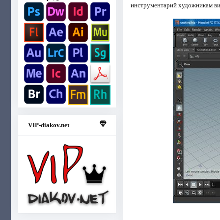
инструментарий художникам ви
VIP-diakov.net