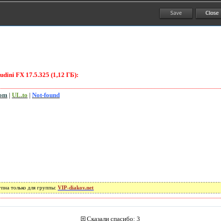
ini FX 17.5.325 (1,12 ГБ):
com
|
UL.to
|
Not-found
упна только для группы:
VIP-diakov.net
Сказали спасибо: 3