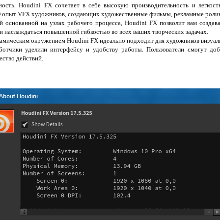
ость. Houdini FX сочетает в себе высокую производительность и легкост
опыт VFX художников, создающих художественные фильмы, рекламные ролик
 основанной на узлах рабочего процесса, Houdini FX позволит вам создава
и наслаждаться повышенной гибкостью во всех ваших творческих задачах.
намическим окружением Houdini FX идеально подходит для художников визуал
ботчики уделили интерфейсу и удобству работы. Пользователи смогут доб
ество действий.