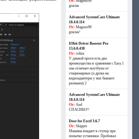
От:
Magnus99
gracias
Advanced SystemCare Ultimate
18.4.0.114
От:
Magnus99
gracias!
IObit Driver Booster Pro
13.6.0.438
От:
coliza
У данной проги есть два
преимущества в сравнении с Easy.1
она отличает ноутбуки от
стационарных (а дрова на
видеоадаптеры у них бывают
разными) 2
Advanced SystemCare Ultimate
18.4.0.114
От:
And
СПАСИБО!!
Dose for Excel 3.6.7
От:
Skipper
Машина впадает в ступор при
попытке установки. Пробовал