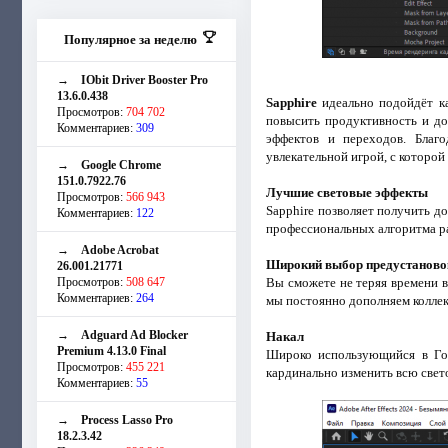
Популярное за неделю
→
IObit Driver Booster Pro
13.6.0.438
Sapphire
идеально подойдёт ка
Просмотров:
704 702
повысить продуктивность и до
Комментариев:
309
эффектов и переходов. Благ
увлекательной игрой, с которой
→
Google Chrome
151.0.7922.76
Лучшие световые эффекты
Просмотров:
566 943
Sapphire позволяет получить до
Комментариев:
122
профессиональных алгоритма р
→
Adobe Acrobat
Широкий выбор предустаново
26.001.21771
Просмотров:
508 647
Вы сможете не теряя времени 
Комментариев:
264
мы постоянно дополняем коллек
→
Adguard Ad Blocker
Накал
Premium 4.13.0 Final
Широко использующийся в Гол
Просмотров:
455 221
кардинально изменить всю све
Комментариев:
55
→
Process Lasso Pro
18.2.3.42