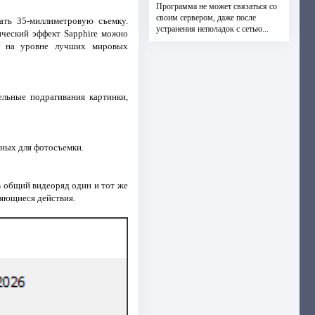
Программа не может связаться со
своим сервером, даже после
вать 35-миллиметровую съемку.
устранения неполадок с сетью...
ический эффект Sapphire можно
ом на уровне лучших мировых
льные подрагивания картинки,
нных для фотосъемки.
в общий видеоряд один и тот же
ряющиеся действия.