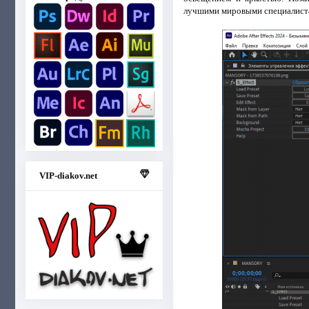
лучшими мировыми специалист
VIP-diakov.net