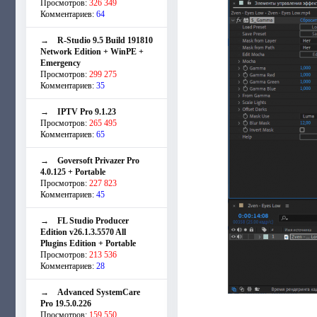
Просмотров:
326 349
Комментариев:
64
→
R-Studio 9.5 Build 191810
Network Edition + WinPE +
Emergency
Просмотров:
299 275
Комментариев:
35
→
IPTV Pro 9.1.23
Просмотров:
265 495
Комментариев:
65
→
Goversoft Privazer Pro
4.0.125 + Portable
Просмотров:
227 823
Комментариев:
45
→
FL Studio Producer
Edition v26.1.3.5570 All
Plugins Edition + Portable
Просмотров:
213 536
Комментариев:
28
→
Advanced SystemCare
Pro 19.5.0.226
Просмотров:
159 550