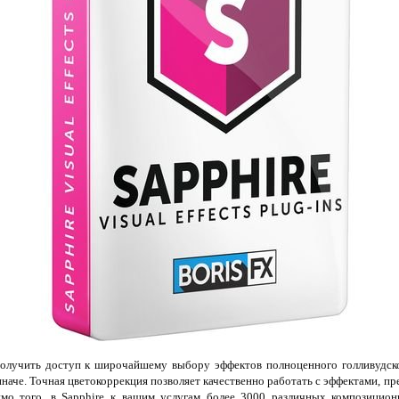
олучить доступ к широчайшему выбору эффектов полноценного голливудско
наче. Точная цветокоррекция позволяет качественно работать с эффектами, 
мо того, в Sapphire к вашим услугам более 3000 различных композицион