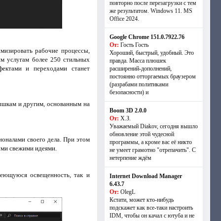
повторно после перезагрузки с тем
же результатом. Windows 11. MS
Offiсe 2024.
Google Chrome 151.0.7922.76
От:
Гость Гость
имизировать рабочие процессы,
Хороший, быстрый, удобный. Это
им услугам более 250 стильных
правда. Масса плюшек
фектами и переходами станет
расширений-дополнений,
постоянно отторгаемых браузером
(разрабами политиками
безопасности) и
спышкам и другим, основанным на
Boom 3D 2.0.0
От:
Х.З.
Уважаемый Diakov, сегодня вышло
обновление этой чудесной
оналами своего дела. При этом
программы, а кроме вас её никто
ыми свежими идеями.
не умеет грамотно "отрепачить". С
нетерпение ждём
меющуюся освещенность, так и
Internet Download Manager
6.43.7
От:
OlegL
Кстати, может кто-нибудь
подскажет как все-таки настроить
IDM, чтобы он качал с ютуба и не