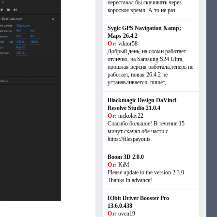
переставал бы скачивать через
короткое время. А то не раз
Sygic GPS Navigation &amp;
Maps 26.4.2
От:
viktor58
Добрый день, на сяоми работает
отлично, на Samsung S24 Ultra,
прошлая версия работала,теперь не
работает, новая 26.4.2 не
устанавливается. пишет,
Blackmagic Design DaVinci
Resolve Studio 21.0.4
От:
nickolay22
Спасибо большое! В течение 15
минут скачал обе части с
https://filespayouts
Boom 3D 2.0.0
От:
KiM
Please update to the version 2.3.0
Thanks in advance!
IObit Driver Booster Pro
13.6.0.438
От:
oven19