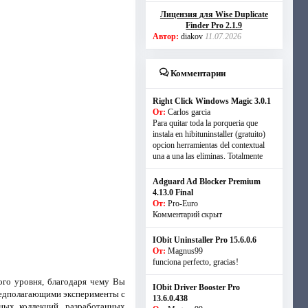
Лицензия для Wise Duplicate
Finder Pro 2.1.9
Автор:
diakov
11.07.2026
Комментарии
Right Click Windows Magic 3.0.1
От:
Carlos garcia
Para quitar toda la porqueria que
instala en hibituninstaller (gratuito)
opcion herramientas del contextual
una a una las eliminas. Totalmente
Adguard Ad Blocker Premium
4.13.0 Final
От:
Pro-Euro
Комментарий скрыт
IObit Uninstaller Pro 15.6.0.6
От:
Magnus99
funciona perfecto, gracias!
го уровня, благодаря чему Вы
IObit Driver Booster Pro
предполагающими эксперименты с
13.6.0.438
ных коллекций, разработанных