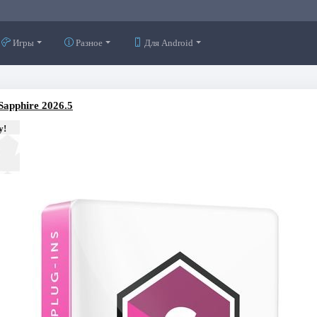
Игры
Разное
Для Android
Sapphire 2026.5
у!