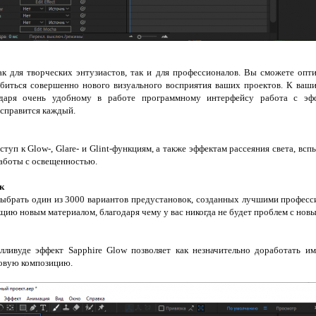
к для творческих энтузиастов, так и для профессионалов. Вы сможете опт
биться совершенно нового визуального восприятия ваших проектов. К ваш
одаря очень удобному в работе программному интерфейсу работа с эф
 справится каждый.
ступ к Glow-, Glare- и Glint-функциям, а также эффектам рассеяния света, в
аботы с освещенностью.
к
выбрать один из 3000 вариантов предустановок, созданных лучшими професси
цию новым материалом, благодаря чему у вас никогда не будет проблем с нов
ливуде эффект Sapphire Glow позволяет как незначительно доработать и
товую композицию.