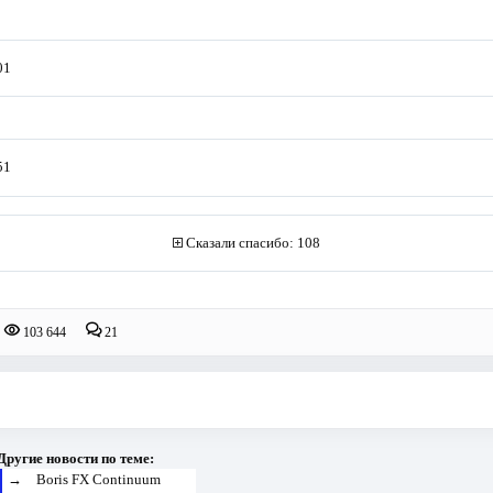
01
51
Сказали спасибо: 108
103 644
21
Другие новости по теме:
→
Boris FX Continuum