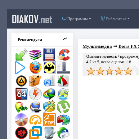
DIAKOV
.net
Программы
Библиотека
Рекомендуем
Мультимедиа
⇒
Boris FX 
Оцените новость / программ
4,7
из 5, всего оценок -
18