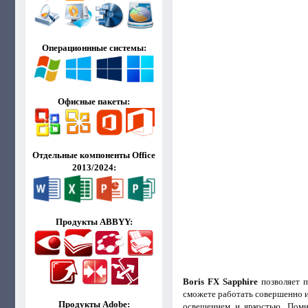
Операционнные системы:
Офисные пакеты:
Отдельные компоненты Office
2013/2024:
Продукты ABBYY:
Boris FX Sapphire
позволяет п
сможете работать совершенно и
Продукты Adobe:
освещением и яркостью. Поми